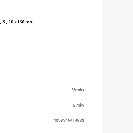
7 / 8 / 10 x 160 mm
Vrtáky
2 roky
4058546414832