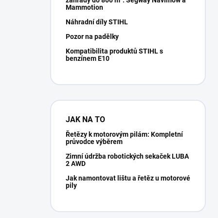
zahrady do 800 m²: Segway Navimow a
Mammotion
Náhradní díly STIHL
Pozor na padělky
Kompatibilita produktů STIHL s
benzínem E10
JAK NA TO
Řetězy k motorovým pilám: Kompletní
průvodce výběrem
Zimní údržba robotických sekaček LUBA
2 AWD
Jak namontovat lištu a řetěz u motorové
pily