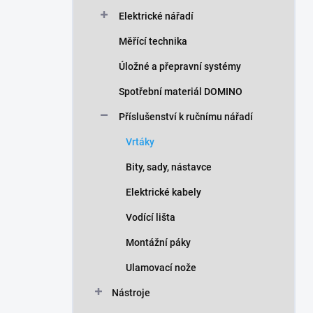
n
Elektrické nářadí
í
p
Měřící technika
a
n
Úložné a přepravní systémy
e
Spotřební materiál DOMINO
l
Příslušenství k ručnímu nářadí
Vrtáky
Bity, sady, nástavce
Elektrické kabely
Vodící lišta
Montážní páky
Ulamovací nože
Nástroje