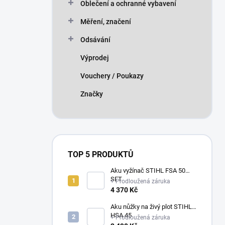
Oblečení a ochranné vybavení
Měření, značení
Odsávání
Výprodej
Vouchery / Poukazy
Značky
TOP 5 PRODUKTŮ
Aku vyžínač STIHL FSA 50
SET
+ Prodloužená záruka
4 370 Kč
Aku nůžky na živý plot STIHL
HSA 45
+ Prodloužená záruka