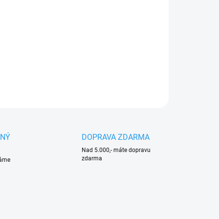
:
NOSTI DORUČENÍ
WAUKEE SDS+ M2 Set
- 7dílná sada vrtáků je
esionální sada určená pro vrtání do betonu a zdiva.
ILNÍ INFORMACE
ZEPTAT SE
HLÍDAT
ANÝ
DOPRAVA ZDARMA
Nad 5.000,- máte dopravu
zdarma
váme