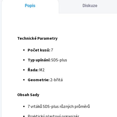
Popis
Diskuze
Technické Parametry
Počet kusů:
7
Typ upínání:
SDS-plus
Řada:
M2
Geometrie:
2-břitá
Obsah Sady
7 vrtáků SDS-plus různých průměrů
Praktický plastový organizér