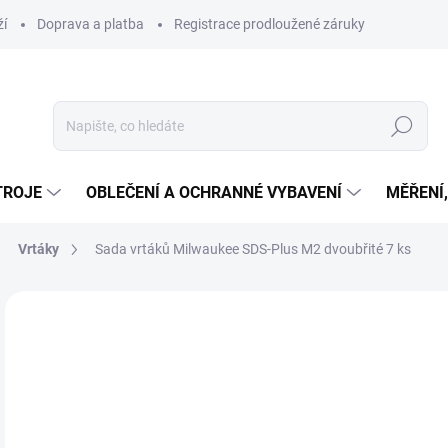
ží
Doprava a platba
Registrace prodloužené záruky
Hledat
TROJE
OBLEČENÍ A OCHRANNÉ VYBAVENÍ
MĚŘENÍ
Vrtáky
Sada vrtáků Milwaukee SDS-Plus M2 dvoubřité 7 ks
Neohodnoceno
Podrobnosti hodnocení
ZNAČKA
9
796
Měr
VY