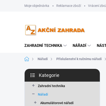
Přejít
Moje objednávka
Reklamace zboží
Vrácení zbo
na
obsah
ZAHRADNÍ TECHNIKA
NÁŘADÍ
NÁS
Domů
Nářadí
Příslušenství k ručnímu nářadí
P
Kategorie
o
Přeskočit
s
kategorie
t
Zahradní technika
r
Nářadí
a
n
Akumulátorové nářadí