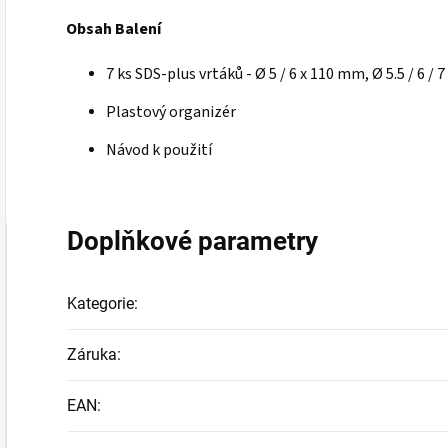
Obsah Balení
7 ks SDS-plus vrtáků -
Ø 5 / 6 x 110 mm, Ø 5.5 / 6 / 
Plastový organizér
Návod k použití
Doplňkové parametry
Kategorie
:
Záruka
:
EAN
: