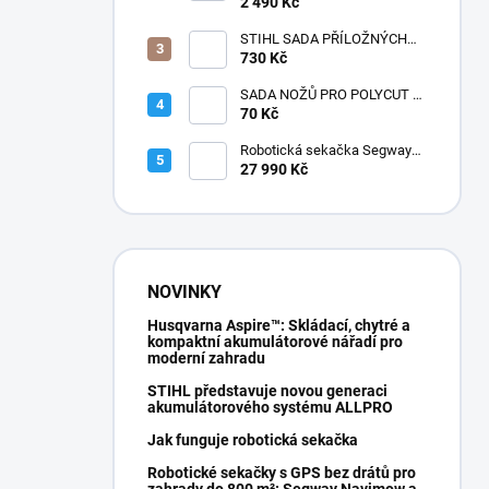
2 490 Kč
STIHL SADA PŘÍLOŽNÝCH
POLŠTÁŘKŮ
730 Kč
SADA NOŽŮ PRO POLYCUT 2-
2
70 Kč
Robotická sekačka Segway
Navimow i210E AWD
27 990 Kč
NOVINKY
Husqvarna Aspire™: Skládací, chytré a
kompaktní akumulátorové nářadí pro
moderní zahradu
STIHL představuje novou generaci
akumulátorového systému ALLPRO
Jak funguje robotická sekačka
Robotické sekačky s GPS bez drátů pro