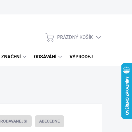
Kontakty
Novinky
PRÁZDNÝ KOŠÍK
NÁKUPNÍ
KOŠÍK
, ZNAČENÍ
ODSÁVÁNÍ
VÝPRODEJ
VOUCHERY /
RODÁVANĚJŠÍ
ABECEDNĚ