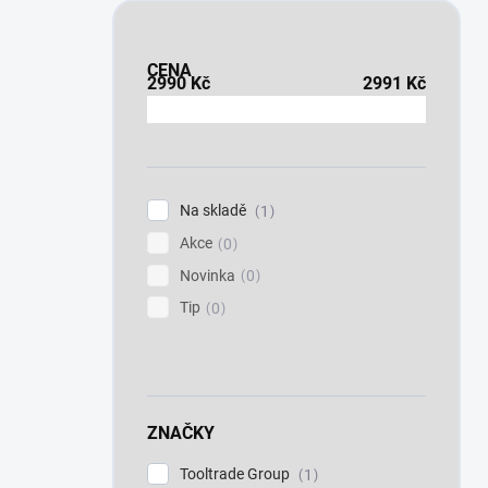
CENA
2990
Kč
2991
Kč
Na skladě
1
Akce
0
Novinka
0
Tip
0
ZNAČKY
Tooltrade Group
1