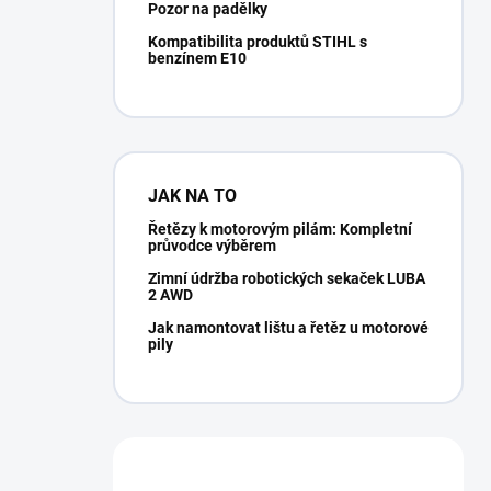
Pozor na padělky
Kompatibilita produktů STIHL s
benzínem E10
JAK NA TO
Řetězy k motorovým pilám: Kompletní
průvodce výběrem
Zimní údržba robotických sekaček LUBA
2 AWD
Jak namontovat lištu a řetěz u motorové
pily
Potřebujete poradit?