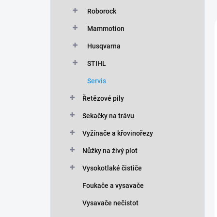
n
Roborock
í
p
Mammotion
a
n
Husqvarna
e
STIHL
l
Servis
Řetězové pily
Sekačky na trávu
Vyžínače a křovinořezy
Nůžky na živý plot
Vysokotlaké čističe
Foukače a vysavače
Vysavače nečistot