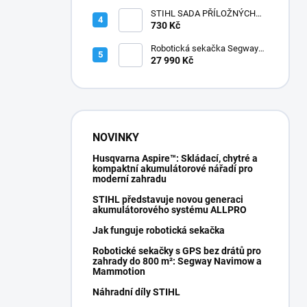
STIHL SADA PŘÍLOŽNÝCH
POLŠTÁŘKŮ
730 Kč
Robotická sekačka Segway
Navimow i210E AWD
27 990 Kč
NOVINKY
Husqvarna Aspire™: Skládací, chytré a
kompaktní akumulátorové nářadí pro
moderní zahradu
STIHL představuje novou generaci
akumulátorového systému ALLPRO
Jak funguje robotická sekačka
Robotické sekačky s GPS bez drátů pro
zahrady do 800 m²: Segway Navimow a
Mammotion
Náhradní díly STIHL