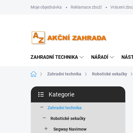
Přejít
Moje objednávka
Reklamace zboží
Vrácení zbo
na
obsah
ZAHRADNÍ TECHNIKA
NÁŘADÍ
NÁS
Domů
Zahradní technika
Robotické sekačky
P
Kategorie
o
Přeskočit
s
kategorie
t
Zahradní technika
r
Robotické sekačky
a
n
Segway Navimow