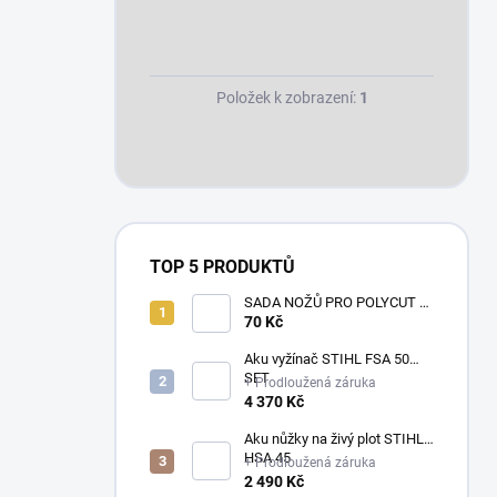
Položek k zobrazení:
1
TOP 5 PRODUKTŮ
SADA NOŽŮ PRO POLYCUT 2-
2
70 Kč
Aku vyžínač STIHL FSA 50
SET
+ Prodloužená záruka
4 370 Kč
Aku nůžky na živý plot STIHL
HSA 45
+ Prodloužená záruka
2 490 Kč