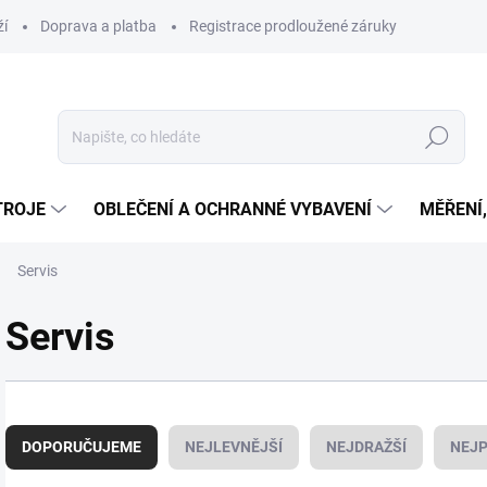
ží
Doprava a platba
Registrace prodloužené záruky
Hledat
TROJE
OBLEČENÍ A OCHRANNÉ VYBAVENÍ
MĚŘENÍ
Servis
Servis
Ř
a
DOPORUČUJEME
NEJLEVNĚJŠÍ
NEJDRAŽŠÍ
NEJP
z
e