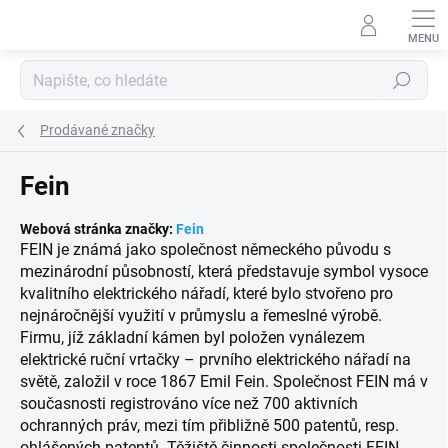
Přejít
na
obsah
Hledat
Prodávané značky
Fein
Webová stránka značky:
Fein
FEIN je známá jako společnost německého původu s
mezinárodní působností, která představuje symbol vysoce
kvalitního elektrického nářadí, které bylo stvořeno pro
nejnáročnější využití v průmyslu a řemeslné výrobě.
Firmu, jíž základní kámen byl položen vynálezem
elektrické ruční vrtačky – prvního elektrického nářadí na
světě, založil v roce 1867 Emil Fein. Společnost FEIN má v
současnosti registrováno více než 700 aktivních
ochranných práv, mezi tím přibližně 500 patentů, resp.
ohlášených patentů. Těžiště činnosti společnosti FEIN