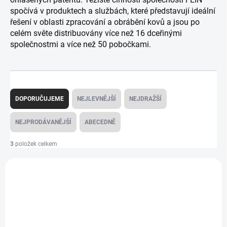
spočívá v produktech a službách, které představují ideální
řešení v oblasti zpracování a obrábění kovů a jsou po
celém světe distribuovány více než 16 dceřinými
společnostmi a více než 50 pobočkami.
Ř
a
DOPORUČUJEME
NEJLEVNĚJŠÍ
NEJDRAŽŠÍ
z
e
NEJPRODÁVANĚJŠÍ
ABECEDNĚ
n
í
3
položek celkem
p
V
r
ý
o
AKCE
241 71293665000
p
d
i
u
ZDARMA
s
k
p
t