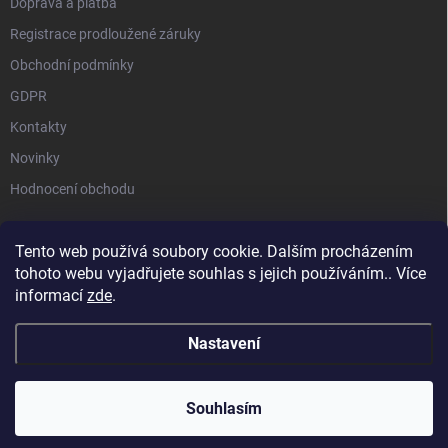
Doprava a platba
Registrace prodloužené záruky
Obchodní podmínky
GDPR
Kontakty
Novinky
Hodnocení obchodu
Tento web používá soubory cookie. Dalším procházením
tohoto webu vyjadřujete souhlas s jejich používáním.. Více
STIHL |
STIHL TIMBERSPORTS |
HUSQVARNA |
MILWAUKEE |
informací
zde
.
SEGWAY NAVIMOW |
MAMMOTION
Nastavení
Copyright 2026
Akční zahrada ToolTrade Group
. Všechna práva vyhrazena.
Souhlasím
Vytvořil Shoptet