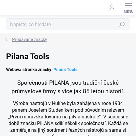
Přejít
na
obsah
Hledat
Prodávané značky
Pilana Tools
Webová stránka značky:
Pilana Tools
Společnosti PILANA jsou tradiční české
průmyslové firmy s více jak 85 letou historií.
Výroba nástrojů v Hulíně byla zahájena v roce 1934
panem Josefem Studeníkem pod původním názvem
„První moravská továrna na pily a nástroje“. V současné
době značku PILANA sdílí několik společností. Každá se
zaměřuje na jiný sortiment řezných nástrojů a sama si