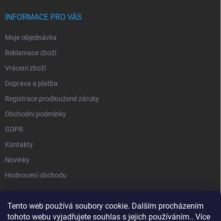
INFORMACE PRO VÁS
Moje objednávka
Reklamace zboží
Vrácení zboží
Doprava a platba
Registrace prodloužené záruky
Obchodní podmínky
GDPR
Kontakty
Novinky
Hodnocení obchodu
Tento web používá soubory cookie. Dalším procházením
tohoto webu vyjadřujete souhlas s jejich používáním.. Více