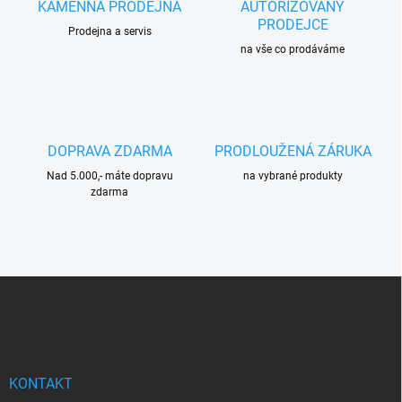
c
KAMENNÁ PRODEJNA
AUTORIZOVANÝ
í
PRODEJCE
Prodejna a servis
p
r
na vše co prodáváme
v
k
y
v
ý
DOPRAVA ZDARMA
PRODLOUŽENÁ ZÁRUKA
p
i
Nad 5.000,- máte dopravu
na vybrané produkty
s
zdarma
u
Z
á
p
a
t
í
KONTAKT