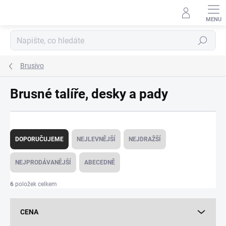
Přejít
na
obsah
Hledat
Brusivo
Brusné talíře, desky a pady
Ř
a
DOPORUČUJEME
NEJLEVNĚJŠÍ
NEJDRAŽŠÍ
z
e
NEJPRODÁVANĚJŠÍ
ABECEDNĚ
n
í
6
položek celkem
p
r
CENA
o