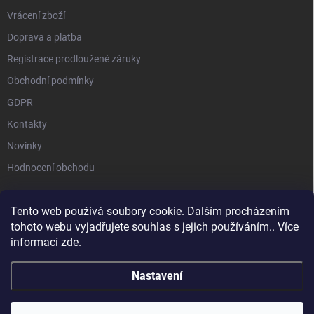
Vrácení zboží
Doprava a platba
Registrace prodloužené záruky
Obchodní podmínky
GDPR
Kontakty
Novinky
Hodnocení obchodu
Tento web používá soubory cookie. Dalším procházením
tohoto webu vyjadřujete souhlas s jejich používáním.. Více
STIHL |
STIHL TIMBERSPORTS |
HUSQVARNA |
MILWAUKEE |
informací
zde
.
SEGWAY NAVIMOW |
MAMMOTION
Nastavení