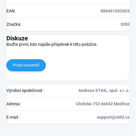
EAN
:
886661002603
Značka
:
Stihl
Diskuze
Buďte první, kdo napíše příspěvek k této položce.
Přidat komentář
Výrobní společnost
:
Andreas STIHL, spol. s r. o.
Adresa
:
Chrlická 753 66442 Modřice
E-mail
:
support@stihl.cz