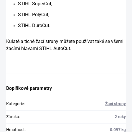
STIHL SuperCut,
STIHL PolyCut,
STIHL DuroCut.
Kulaté a tiché žací struny můžete používat také se všemi
žacími hlavami STIHL AutoCut.
Doplňkové parametry
Kategorie
:
Žací struny
Záruka
:
2 roky
Hmotnost
:
0.097 kg