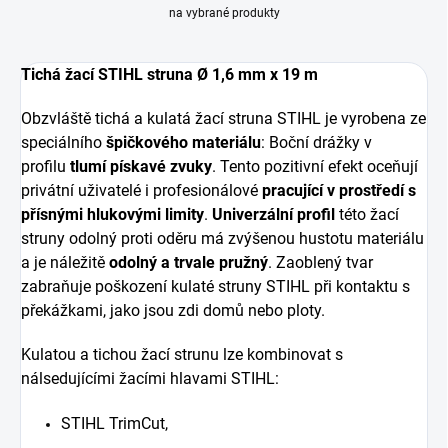
na vybrané produkty
Tichá žací STIHL struna Ø 1,6 mm x 19 m
Obzvláště tichá a kulatá žací struna STIHL je vyrobena ze
speciálního
špičkového materiálu
: Boční drážky v
profilu
tlumí pískavé zvuky
. Tento pozitivní efekt oceňují
privátní uživatelé i profesionálové
pracující v prostředí s
přísnými hlukovými limity
.
Univerzální profil
této žací
struny odolný proti oděru má zvýšenou hustotu materiálu
a je náležitě
odolný a trvale pružný
. Zaoblený tvar
zabraňuje poškození kulaté struny STIHL při kontaktu s
překážkami, jako jsou zdi domů nebo ploty.
Kulatou a tichou žací strunu lze kombinovat s
nálsedujícími žacími hlavami STIHL:
STIHL TrimCut,