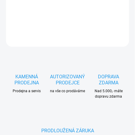
Tichá žací
STIHL
struna Ø 1,6 mm x 19 m s drážkovaným
profilem pro práci s nízkou hlučností
DETAILNÍ INFORMACE
ZEPTAT SE
HLÍDAT
KAMENNÁ
AUTORIZOVANÝ
DOPRAVA
PRODEJNA
PRODEJCE
ZDARMA
Prodejna a servis
na vše co prodáváme
Nad 5.000,- máte
dopravu zdarma
PRODLOUŽENÁ ZÁRUKA