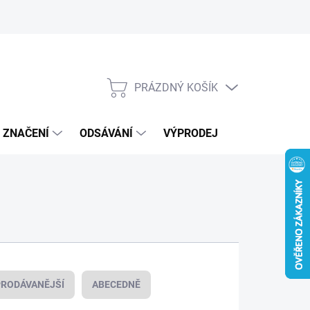
Kontakty
Novinky
PRÁZDNÝ KOŠÍK
NÁKUPNÍ
KOŠÍK
, ZNAČENÍ
ODSÁVÁNÍ
VÝPRODEJ
VOUCHERY /
RODÁVANĚJŠÍ
ABECEDNĚ