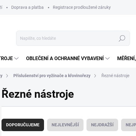
ží
Doprava a platba
Registrace prodloužené záruky
Hledat
TROJE
OBLEČENÍ A OCHRANNÉ VYBAVENÍ
MĚŘENÍ
zy
Příslušenství pro vyžínače a křovinořezy
Řezné nástroje
Řezné nástroje
Ř
a
DOPORUČUJEME
NEJLEVNĚJŠÍ
NEJDRAŽŠÍ
NEJP
z
e