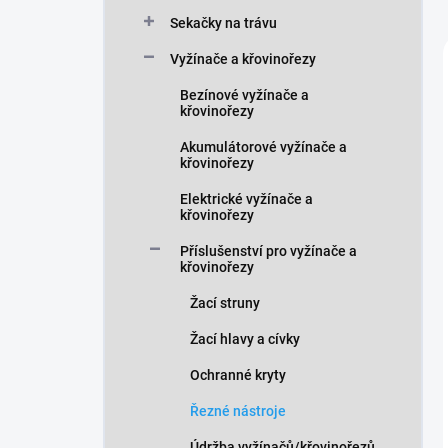
n
Sekačky na trávu
í
p
Vyžínače a křovinořezy
a
n
Bezínové vyžínače a
křovinořezy
e
l
Akumulátorové vyžínače a
křovinořezy
Elektrické vyžínače a
křovinořezy
Příslušenství pro vyžínače a
křovinořezy
Žací struny
Žací hlavy a cívky
Ochranné kryty
Řezné nástroje
Údržba vyžínačů/křovinořezů