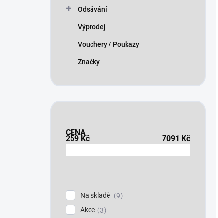
Odsávání
Výprodej
Vouchery / Poukazy
Značky
CENA
259
Kč
7091
Kč
Na skladě
9
Akce
3