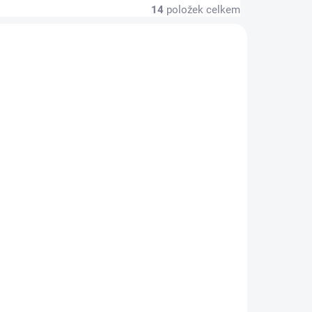
14
položek celkem
7133801
140 5463804-01
KLADEM
SKLADEM
(4 KS)
(>5 KS)
ity
Husqvarna kotouč na
mlází 3-zubý / 255 mm
/ 20 mm
679 Kč
561 Kč bez DPH