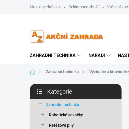
Přejít
Moje objednávka
Reklamace zboží
Vrácení zbo
na
obsah
ZAHRADNÍ TECHNIKA
NÁŘADÍ
NÁS
Domů
Zahradní technika
Vyžínače a křovinoře
P
Kategorie
o
Přeskočit
s
kategorie
t
Zahradní technika
r
Robotické sekačky
a
n
Řetězové pily