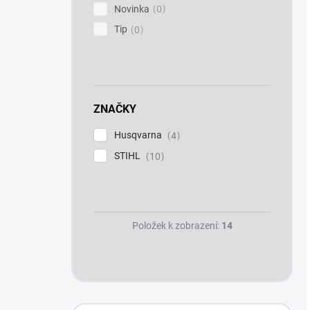
Novinka
0
Tip
0
ZNAČKY
Husqvarna
4
STIHL
10
Položek k zobrazení:
14