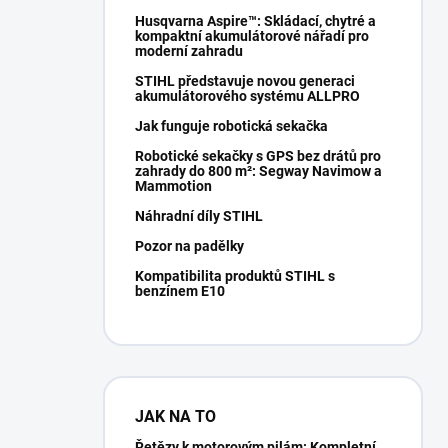
Husqvarna Aspire™: Skládací, chytré a
kompaktní akumulátorové nářadí pro
moderní zahradu
STIHL představuje novou generaci
akumulátorového systému ALLPRO
Jak funguje robotická sekačka
Robotické sekačky s GPS bez drátů pro
zahrady do 800 m²: Segway Navimow a
Mammotion
Náhradní díly STIHL
Pozor na padělky
Kompatibilita produktů STIHL s
benzínem E10
JAK NA TO
Řetězy k motorovým pilám: Kompletní