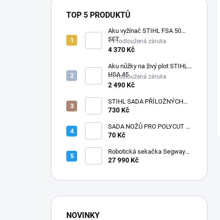
TOP 5 PRODUKTŮ
Aku vyžínač STIHL FSA 50
SET
+ Prodloužená záruka
4 370 Kč
Aku nůžky na živý plot STIHL
HSA 45
+ Prodloužená záruka
2 490 Kč
STIHL SADA PŘÍLOŽNÝCH
POLŠTÁŘKŮ
730 Kč
SADA NOŽŮ PRO POLYCUT 2-
2
70 Kč
Robotická sekačka Segway
Navimow i210E AWD
27 990 Kč
NOVINKY