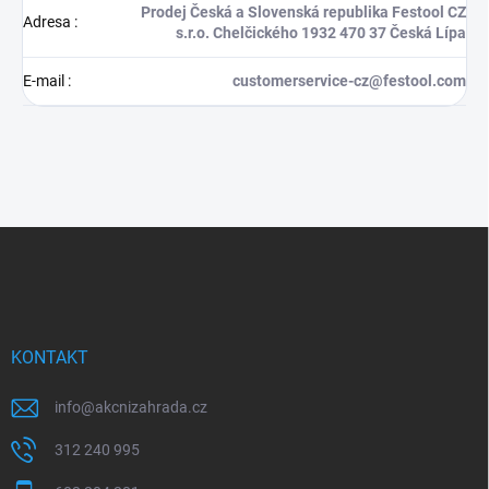
Prodej Česká a Slovenská republika Festool CZ
Adresa
:
s.r.o. Chelčického 1932 470 37 Česká Lípa
E-mail
:
customerservice-cz@festool.com
Z
á
p
a
t
í
KONTAKT
info
@
akcnizahrada.cz
312 240 995