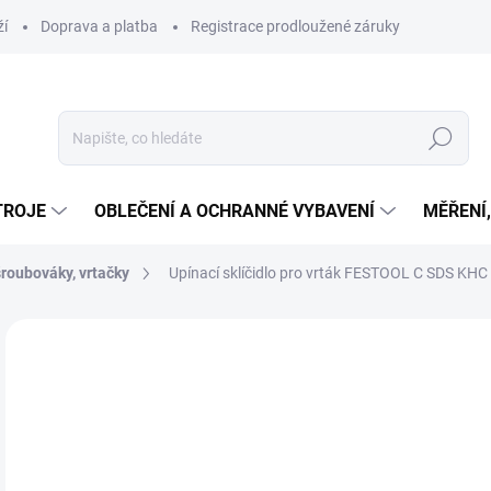
ží
Doprava a platba
Registrace prodloužené záruky
Hledat
TROJE
OBLEČENÍ A OCHRANNÉ VYBAVENÍ
MĚŘENÍ
roubováky, vrtačky
Upínací sklíčidlo pro vrták FESTOOL C SDS KHC
Neohodnoceno
Podrobnosti hodnocení
ZNAČKA
2 
1 7
Měr
VY