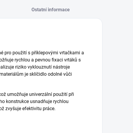
Ostatní informace
né pro použití s příklepovými vrtačkami a
žňuje rychlou a pevnou fixaci vrtáků s
izuje riziko vyklouznutí nástroje
ateriálům je sklíčidlo odolné vůči
což umožňuje univerzální použití při
Jeho konstrukce usnadňuje rychlou
ž zvyšuje efektivitu práce.