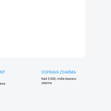
:
NOSTI DORUČENÍ
ací sklíčidlo
Festool C SDS KHC
pro vrtáky s
náním SDS, určené pro rychlé a bezpečné uchycení
ků v příklepových vrtačkách.
ILNÍ INFORMACE
ZEPTAT SE
HLÍDAT
ANÝ
DOPRAVA ZDARMA
Nad 5.000,- máte dopravu
zdarma
váme