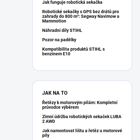
Jak funguje robotická sekačka
Robotické sekačky s GPS bez drátů pro
zahrady do 800 m²: Segway Navimow a
Mammotion
Náhradní díly STIHL
Pozor na padělky
Kompatibilita produktů STIHL s
benzínem E10
JAK NA TO
Řetězy k motorovým pilám: Kompletní
průvodce výběrem
Zimní údržba robotických sekaček LUBA
2 AWD
Jak namontovat lištu a řetěz u motorové
pily