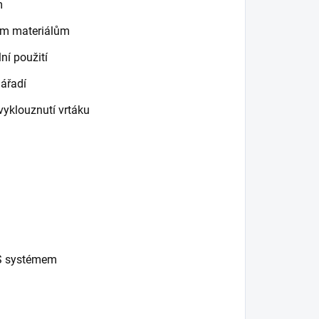
m
ním materiálům
ní použití
ářadí
vyklouznutí vrtáku
DS systémem