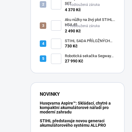
SET
+ Prodloužená záruka
4 370 Kč
Aku nůžky na živý plot STIHL
HSA 45
+ Prodloužená záruka
2 490 Kč
STIHL SADA PŘÍLOŽNÝCH
POLŠTÁŘKŮ
730 Kč
Robotická sekačka Segway
Navimow i210E AWD
27 990 Kč
NOVINKY
Husqvarna Aspire™: Skládací, chytré a
kompaktní akumulátorové nářadí pro
moderní zahradu
STIHL představuje novou generaci
akumulátorového systému ALLPRO