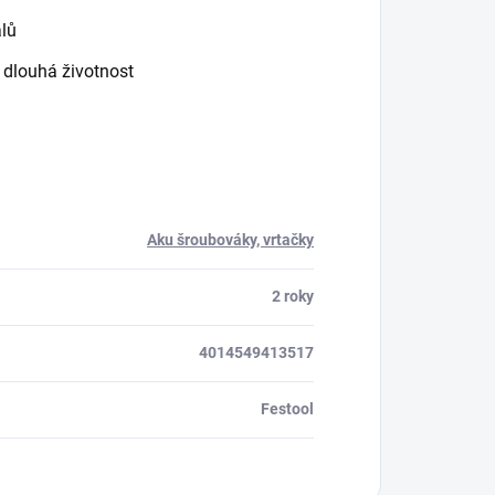
álů
 dlouhá životnost
Aku šroubováky, vrtačky
2 roky
4014549413517
Festool