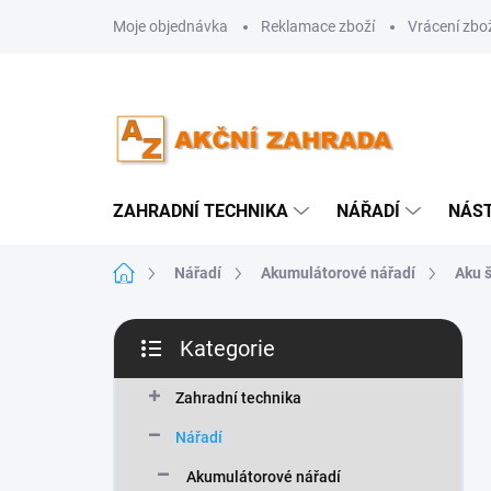
Přejít
Moje objednávka
Reklamace zboží
Vrácení zbo
na
obsah
ZAHRADNÍ TECHNIKA
NÁŘADÍ
NÁS
Domů
Nářadí
Akumulátorové nářadí
Aku š
P
Kategorie
o
Přeskočit
s
kategorie
t
Zahradní technika
r
Nářadí
a
n
Akumulátorové nářadí