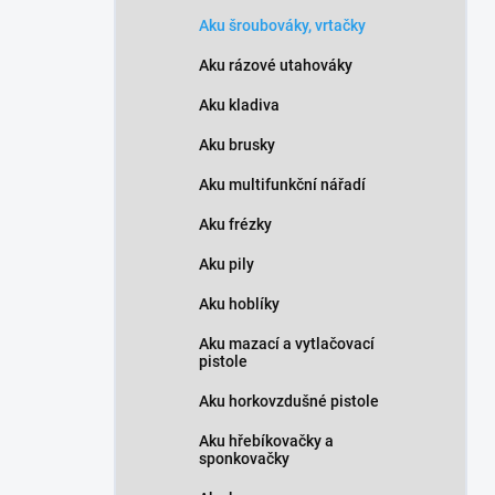
n
Aku šroubováky, vrtačky
í
p
Aku rázové utahováky
a
n
Aku kladiva
e
Aku brusky
l
Aku multifunkční nářadí
Aku frézky
Aku pily
Aku hoblíky
Aku mazací a vytlačovací
pistole
Aku horkovzdušné pistole
Aku hřebíkovačky a
sponkovačky