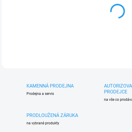
cena
MOŽ
Upín
upí
vrtá
DETA
KAMENNÁ PRODEJNA
AUTORIZOV
PRODEJCE
Prodejna a servis
na vše co prodá
PRODLOUŽENÁ ZÁRUKA
na vybrané produkty