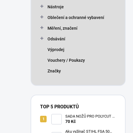
Nástroje
Oblečení a ochranné vybavení
Měření, značení
Odsávání
Výprodej
Vouchery / Poukazy
Značky
TOP 5 PRODUKTŮ
SADA NOŽŮ PRO POLYCUT 2-
2
70 Kč
Aku vyžínač STIHL FSA 50