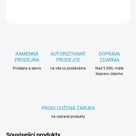
DETAILNÍ INFORMACE
ZEPTAT SE
HLÍDAT
KAMENNÁ
AUTORIZOVANÝ
DOPRAVA
PRODEJNA
PRODEJCE
ZDARMA
Prodejna a servis
na vše co prodáváme
Nad 5.000,- máte
dopravu zdarma
PRODLOUŽENÁ ZÁRUKA
na vybrané produkty
Související produkty