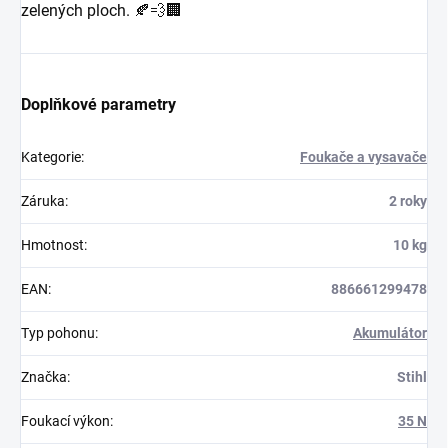
zelených ploch. 🍂💨🏢
Doplňkové parametry
Kategorie
:
Foukače a vysavače
Záruka
:
2 roky
Hmotnost
:
10 kg
EAN
:
886661299478
Typ pohonu
:
Akumulátor
Značka
:
Stihl
Foukací výkon
:
35 N