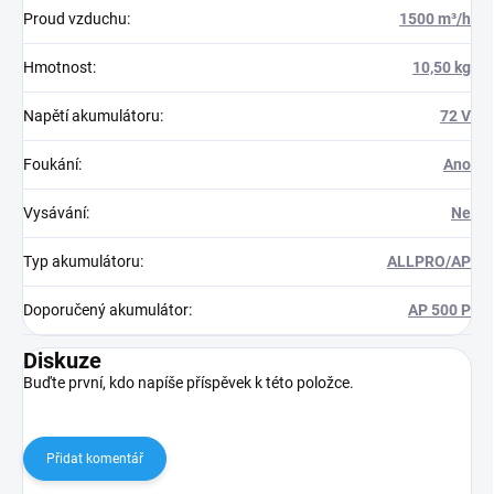
Proud vzduchu
:
1500 m³/h
Hmotnost
:
10,50 kg
Napětí akumulátoru
:
72 V
Foukání
:
Ano
Vysávání
:
Ne
Typ akumulátoru
:
ALLPRO/AP
Doporučený akumulátor
:
AP 500 P
Diskuze
Buďte první, kdo napíše příspěvek k této položce.
Přidat komentář