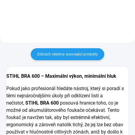
kombinuje foukač a vysavač listí
listí, trávy a jiných zahradních
pro váš maximální komfort. Tato
nečistot. Tento foukač nabízí
výhodná sada obsahuje vše
vysoký výkon, snadnou...
potřebné...
Zobrazit všechny související produkty
STIHL BRA 600 – Maximální výkon, minimální hluk
Pokud jako profesionál hledáte nástroj, který si poradí s
těmi nejnáročnějšími úkoly při odklízení listí a
nečistot,
STIHL BRA 600
posouvá hranice toho, co je
možné od akumulátorového foukače očekávat. Tento
foukač je navržen tak, aby byl extrémně efektivní,
ergonomický a zároveň natolik tichý, že jej lze bez obav
používat v hlučnostně citlivých zónách, aniž by došlo k