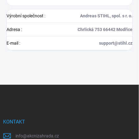
Výrobní společnost
:
Andreas STIHL, spol. s r. o.
Adresa
:
Chrlická 753 66442 Modřice
E-mail
:
support@stihl.cz
Z
á
p
a
t
í
KONTAKT
info
@
akcnizahrada.cz