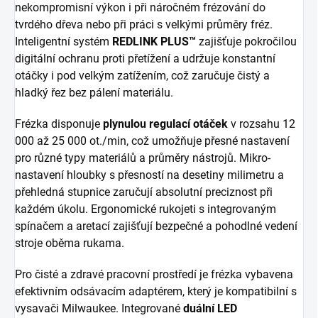
nekompromisní výkon i při náročném frézování do
tvrdého dřeva nebo při práci s velkými průměry fréz.
Inteligentní systém
REDLINK PLUS™
zajišťuje pokročilou
digitální ochranu proti přetížení a udržuje konstantní
otáčky i pod velkým zatížením, což zaručuje čistý a
hladký řez bez pálení materiálu.
Frézka disponuje
plynulou regulací otáček
v rozsahu 12
000 až 25 000 ot./min, což umožňuje přesné nastavení
pro různé typy materiálů a průměry nástrojů. Mikro-
nastavení hloubky s přesností na desetiny milimetru a
přehledná stupnice zaručují absolutní preciznost při
každém úkolu. Ergonomické rukojeti s integrovaným
spínačem a aretací zajišťují bezpečné a pohodlné vedení
stroje oběma rukama.
Pro čisté a zdravé pracovní prostředí je frézka vybavena
efektivním odsávacím adaptérem, který je kompatibilní s
vysavači Milwaukee. Integrované
duální LED