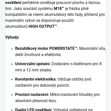
osvětlení
perfektně osvětluje pracovní plochu a řeznou
linii. Jako součást systému
M18™
je frézka plně
kompatibilní se všemi akumulátory této řady, přičemž pro
maximální výkon se doporučuje použití
akumulátorů
HIGH OUTPUT™
.
Výhody:
Bezuhlíkový motor POWERSTATE™:
Maximální síla,
delší životnost a efektivita.
Univerzální upínání:
Dodáváno s kleštinami pro 8
mm a 12 mm stopky.
Konstantní elektronika:
Udržuje otáčky pod
zatížením pro dokonalý povrch.
Precizní nastavení:
Mikro-nastavení hloubky pro
absolutní přesnost řezu.
Duální LED osvětlení:
Výborná viditelnost na