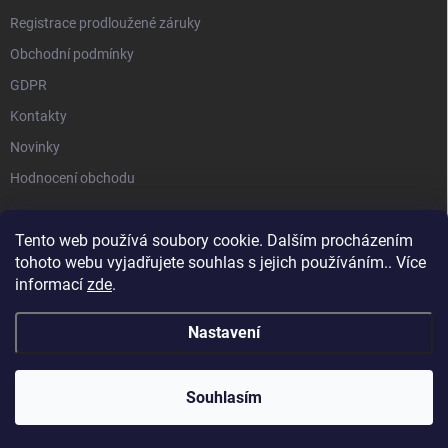
Registrace prodloužené záruky
Obchodní podmínky
GDPR
Kontakty
Novinky
Hodnocení obchodu
Tento web používá soubory cookie. Dalším procházením
tohoto webu vyjadřujete souhlas s jejich používáním.. Více
STIHL |
STIHL TIMBERSPORTS |
HUSQVARNA |
MILWAUKEE |
informací
zde
.
SEGWAY NAVIMOW |
MAMMOTION
Nastavení
Copyright 2026
Akční zahrada ToolTrade Group
. Všechna práva vyhrazena.
Souhlasím
Vytvořil Shoptet