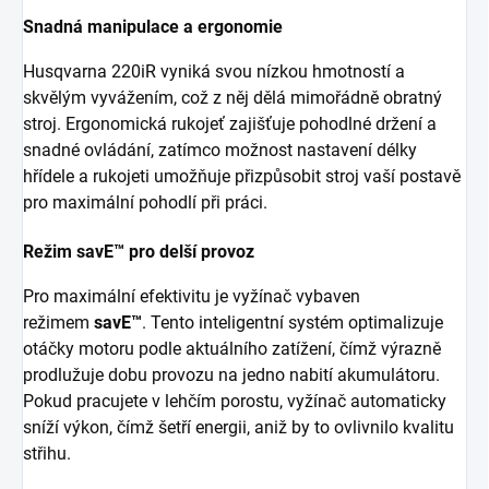
Snadná manipulace a ergonomie
Husqvarna 220iR vyniká svou nízkou hmotností a
skvělým vyvážením, což z něj dělá mimořádně obratný
stroj. Ergonomická rukojeť zajišťuje pohodlné držení a
snadné ovládání, zatímco možnost nastavení délky
hřídele a rukojeti umožňuje přizpůsobit stroj vaší postavě
pro maximální pohodlí při práci.
Režim savE™ pro delší provoz
Pro maximální efektivitu je vyžínač vybaven
režimem
savE™
. Tento inteligentní systém optimalizuje
otáčky motoru podle aktuálního zatížení, čímž výrazně
prodlužuje dobu provozu na jedno nabití akumulátoru.
Pokud pracujete v lehčím porostu, vyžínač automaticky
sníží výkon, čímž šetří energii, aniž by to ovlivnilo kvalitu
střihu.