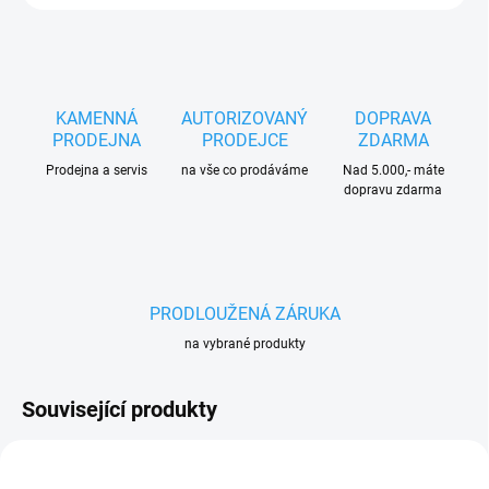
KAMENNÁ
AUTORIZOVANÝ
DOPRAVA
PRODEJNA
PRODEJCE
ZDARMA
Prodejna a servis
na vše co prodáváme
Nad 5.000,- máte
dopravu zdarma
PRODLOUŽENÁ ZÁRUKA
na vybrané produkty
Související produkty
AKCE
140 9678506-07
150 FA110115713