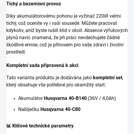
Tichý a bezemisní provoz
Díky akumulátorovému pohonu je vyžínač 220iR velmi
tichý, což oceníte vy i vaši sousedé. Můžete pracovat
kdykoliv, aniž byste rušili klid v okolí. Absence výfukových
plynů navíc znamená, že při práci nevdechujete žádné
škodlivé emise, což je přínosem pro vaše zdraví i životní
prostředí.
Kompletní sada připravená k akci
Tato varianta produktu je dodávána jako
kompletní set
,
který obsahuje vše potřebné pro okamžitý start:
Akumulátor
Husqvarna 40-B140
(36V / 4,0Ah)
Nabíječku
Husqvarna 40-C80
📊 Klíčové technické parametry