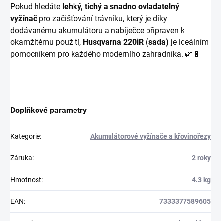
Pokud hledáte
lehký, tichý a snadno ovladatelný
vyžínač
pro začišťování trávníku, který je díky
dodávanému akumulátoru a nabíječce připraven k
okamžitému použití,
Husqvarna 220iR (sada)
je ideálním
pomocníkem pro každého moderního zahradníka. 🌿🔋
Doplňkové parametry
Kategorie
:
Akumulátorové vyžínače a křovinořezy
Záruka
:
2 roky
Hmotnost
:
4.3 kg
EAN
:
7333377589605