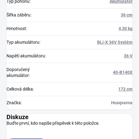
Typ pohonu
:
Akumulátor
Šířka záběru
:
36 cm
Hmotnost
:
4,30 kg
Typ akumulátoru
:
BLi-X 36V Systém
Napětí akumulátoru
:
36 V
Doporučený
40-B140X
akumulátor
:
Celková délka
:
172 cm
Značka
:
Husqvarna
Diskuze
Buďte první, kdo napíše příspěvek k této položce.