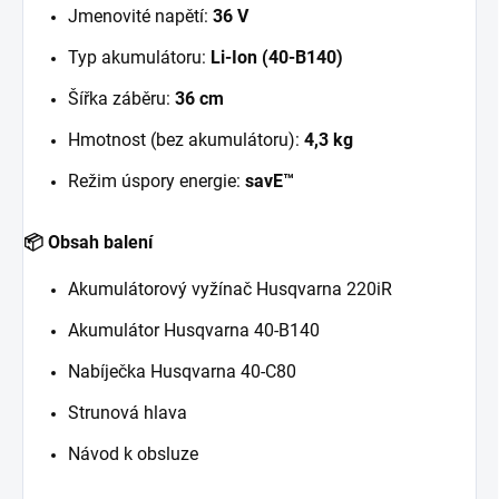
Jmenovité napětí:
36 V
Typ akumulátoru:
Li-Ion (40-B140)
Šířka záběru:
36 cm
Hmotnost (bez akumulátoru):
4,3 kg
Režim úspory energie:
savE™
📦 Obsah balení
Akumulátorový vyžínač Husqvarna 220iR
Akumulátor Husqvarna 40-B140
Nabíječka Husqvarna 40-C80
Strunová hlava
Návod k obsluze