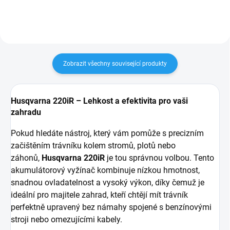
činí...
úpravu okrajů trávníku. Díky...
Zobrazit všechny související produkty
Husqvarna 220iR – Lehkost a efektivita pro vaši
zahradu
Pokud hledáte nástroj, který vám pomůže s precizním
začištěním trávníku kolem stromů, plotů nebo
záhonů,
Husqvarna 220iR
je tou správnou volbou. Tento
akumulátorový vyžínač kombinuje nízkou hmotnost,
snadnou ovladatelnost a vysoký výkon, díky čemuž je
ideální pro majitele zahrad, kteří chtějí mít trávník
perfektně upravený bez námahy spojené s benzínovými
stroji nebo omezujícími kabely.