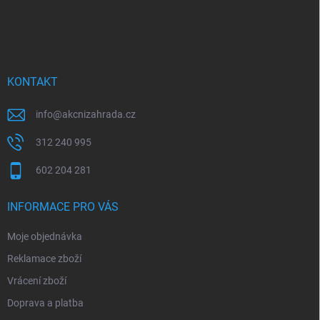
Z
á
p
a
t
í
KONTAKT
info
@
akcnizahrada.cz
312 240 995
602 204 281
INFORMACE PRO VÁS
Moje objednávka
Reklamace zboží
Vrácení zboží
Doprava a platba