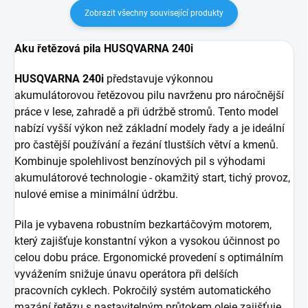
Zobrazit všechny související produkty
Aku řetězová pila HUSQVARNA 240i
HUSQVARNA 240i
představuje výkonnou
akumulátorovou řetězovou pilu navrženu pro náročnější
práce v lese, zahradě a při údržbě stromů. Tento model
nabízí vyšší výkon než základní modely řady a je ideální
pro častější používání a řezání tlustších větví a kmenů.
Kombinuje spolehlivost benzínových pil s výhodami
akumulátorové technologie - okamžitý start, tichý provoz,
nulové emise a minimální údržbu.
Pila je vybavena robustním bezkartáčovým motorem,
který zajišťuje konstantní výkon a vysokou účinnost po
celou dobu práce. Ergonomické provedení s optimálním
vyvážením snižuje únavu operátora při delších
pracovních cyklech. Pokročilý systém automatického
mazání řetězu s nastavitelným průtokem oleje zajišťuje