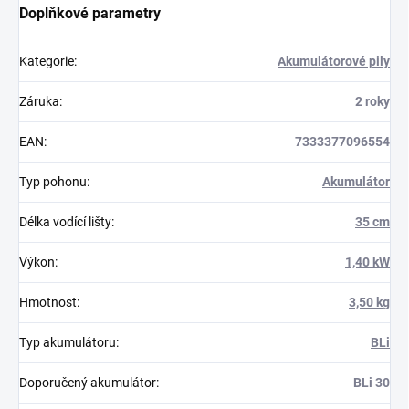
Doplňkové parametry
Kategorie
:
Akumulátorové pily
Záruka
:
2 roky
EAN
:
7333377096554
Typ pohonu
:
Akumulátor
Délka vodící lišty
:
35 cm
Výkon
:
1,40 kW
Hmotnost
:
3,50 kg
Typ akumulátoru
:
BLi
Doporučený akumulátor
:
BLi 30