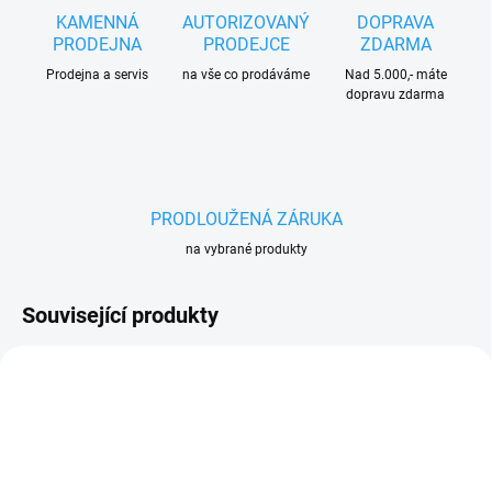
KAMENNÁ
AUTORIZOVANÝ
DOPRAVA
PRODEJNA
PRODEJCE
ZDARMA
Prodejna a servis
na vše co prodáváme
Nad 5.000,- máte
dopravu zdarma
PRODLOUŽENÁ ZÁRUKA
na vybrané produkty
Související produkty
140 5854042-52
140 5019592-52