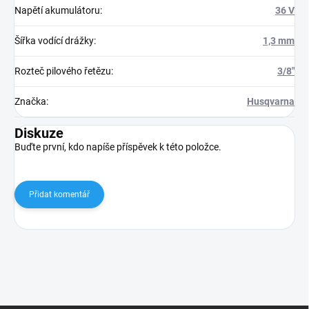
Napětí akumulátoru
:
36 V
Šířka vodící drážky
:
1,3 mm
Rozteč pilového řetězu
:
3/8"
Značka
:
Husqvarna
Diskuze
Buďte první, kdo napíše příspěvek k této položce.
Přidat komentář