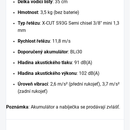
Délka vodicí lišty
: 35 cm
Hmotnost
: 3,5 kg (bez baterie)
Typ řetězu
: X-CUT S93G Semi chisel 3/8" mini 1,3
mm
Rychlost řetězu
: 11,8 m/s
Doporučený akumulátor
: BLi30
Hladina akustického tlaku
: 91 dB(A)
Hladina akustického výkonu
: 102 dB(A)
Úroveň vibrací
: 2,6 m/s² (přední rukojeť), 3,7 m/s²
(zadní rukojeť)
Poznámka
: Akumulátor a nabíječka se prodávají zvlášť.