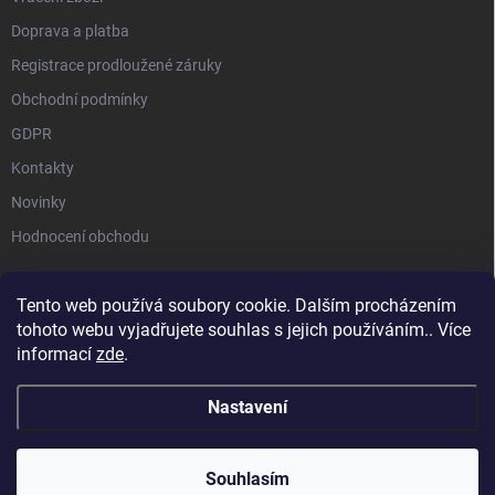
Doprava a platba
Registrace prodloužené záruky
Obchodní podmínky
GDPR
Kontakty
Novinky
Hodnocení obchodu
Tento web používá soubory cookie. Dalším procházením
tohoto webu vyjadřujete souhlas s jejich používáním.. Více
STIHL |
STIHL TIMBERSPORTS |
HUSQVARNA |
MILWAUKEE |
informací
zde
.
SEGWAY NAVIMOW |
MAMMOTION
Nastavení
Copyright 2026
Akční zahrada ToolTrade Group
. Všechna práva vyhrazena.
Souhlasím