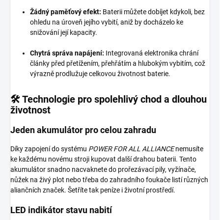
Žádný paměťový efekt:
Baterii můžete dobíjet kdykoli, bez
ohledu na úroveň jejího vybití, aniž by docházelo ke
snižování její kapacity.
Chytrá správa napájení:
Integrovaná elektronika chrání
články před přetížením, přehřátím a hlubokým vybitím, což
výrazně prodlužuje celkovou životnost baterie.
🛠️ Technologie pro spolehlivý chod a dlouhou
životnost
Jeden akumulátor pro celou zahradu
Díky zapojení do systému
POWER FOR ALL ALLIANCE
nemusíte
ke každému novému stroji kupovat další drahou baterii. Tento
akumulátor snadno nacvaknete do prořezávací pily, vyžínače,
nůžek na živý plot nebo třeba do zahradního foukače listí různých
aliančních značek. Šetříte tak peníze i životní prostředí.
LED indikátor stavu nabití