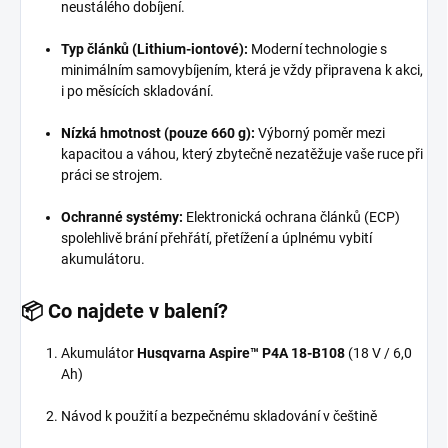
neustálého dobíjení.
Typ článků (Lithium-iontové):
Moderní technologie s
minimálním samovybíjením, která je vždy připravena k akci,
i po měsících skladování.
Nízká hmotnost (pouze 660 g):
Výborný poměr mezi
kapacitou a váhou, který zbytečně nezatěžuje vaše ruce při
práci se strojem.
Ochranné systémy:
Elektronická ochrana článků (ECP)
spolehlivě brání přehřátí, přetížení a úplnému vybití
akumulátoru.
📦 Co najdete v balení?
Akumulátor
Husqvarna Aspire™ P4A 18-B108
(18 V / 6,0
Ah)
Návod k použití a bezpečnému skladování v češtině