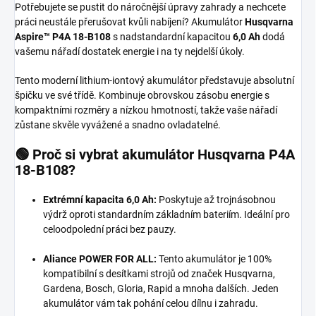
Potřebujete se pustit do náročnější úpravy zahrady a nechcete
práci neustále přerušovat kvůli nabíjení? Akumulátor
Husqvarna
Aspire™ P4A 18-B108
s nadstandardní kapacitou
6,0 Ah
dodá
vašemu nářadí dostatek energie i na ty nejdelší úkoly.
Tento moderní lithium-iontový akumulátor představuje absolutní
špičku ve své třídě. Kombinuje obrovskou zásobu energie s
kompaktními rozměry a nízkou hmotností, takže vaše nářadí
zůstane skvěle vyvážené a snadno ovladatelné.
🟢 Proč si vybrat akumulátor Husqvarna P4A
18-B108?
Extrémní kapacita 6,0 Ah:
Poskytuje až trojnásobnou
výdrž oproti standardním základním bateriím. Ideální pro
celoodpolední práci bez pauzy.
Aliance POWER FOR ALL:
Tento akumulátor je 100%
kompatibilní s desítkami strojů od značek Husqvarna,
Gardena, Bosch, Gloria, Rapid a mnoha dalších. Jeden
akumulátor vám tak pohání celou dílnu i zahradu.