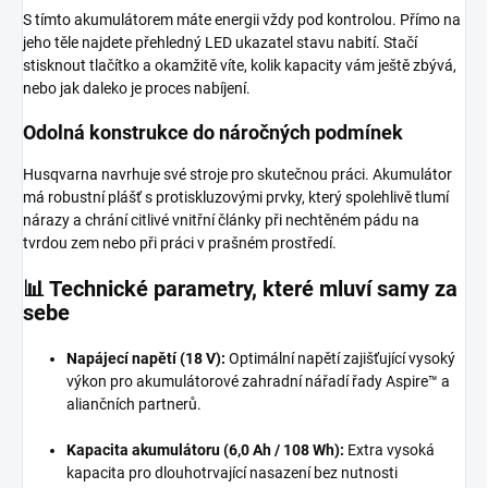
S tímto akumulátorem máte energii vždy pod kontrolou. Přímo na
jeho těle najdete přehledný LED ukazatel stavu nabití. Stačí
stisknout tlačítko a okamžitě víte, kolik kapacity vám ještě zbývá,
nebo jak daleko je proces nabíjení.
Odolná konstrukce do náročných podmínek
Husqvarna navrhuje své stroje pro skutečnou práci. Akumulátor
má robustní plášť s protiskluzovými prvky, který spolehlivě tlumí
nárazy a chrání citlivé vnitřní články při nechtěném pádu na
tvrdou zem nebo při práci v prašném prostředí.
📊 Technické parametry, které mluví samy za
sebe
Napájecí napětí (18 V):
Optimální napětí zajišťující vysoký
výkon pro akumulátorové zahradní nářadí řady Aspire™ a
aliančních partnerů.
Kapacita akumulátoru (6,0 Ah / 108 Wh):
Extra vysoká
kapacita pro dlouhotrvající nasazení bez nutnosti