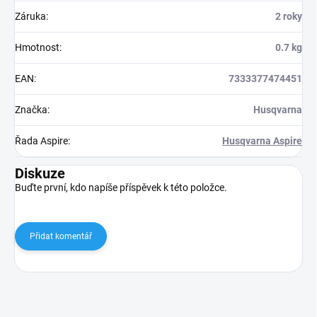
Záruka
:
2 roky
Hmotnost
:
0.7 kg
EAN
:
7333377474451
Značka
:
Husqvarna
Řada Aspire
:
Husqvarna Aspire
Diskuze
Buďte první, kdo napíše příspěvek k této položce.
Přidat komentář