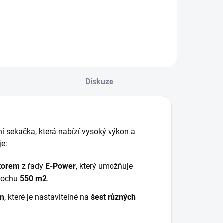
ekačka na trávu s
sekačka na trávu,
ariabilním
ideální pro údržbu
ohonem, s šířkou
menších až středně
ečení 46 cm a
velkých zahrad. S
entrálním
šířkou sečení 46 cm
astavením výšky
a ocelovou
d 20 mm do 100
konstrukcí zajišťuje
Diskuze
m nabízí přesné a
efektivní a...
fektivní sečení....
vní sekačka, která nabízí vysoký výkon a
je:
torem
z řady
E-Power
, který umožňuje
lochu
550 m2
.
cm
, které je nastavitelné na
šest různých