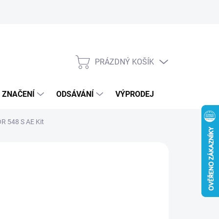
Kontakty
Novinky
PRÁZDNÝ KOŠÍK
NÁKUPNÍ
KOŠÍK
, ZNAČENÍ
ODSÁVÁNÍ
VÝPRODEJ
VOUCHERY /
R 548 S AE Kit
:
STIGA
 990 Kč
868 Kč bez DPH
ná
LADEM U DODAVATELE