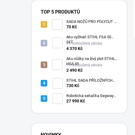
TOP 5 PRODUKTŮ
SADA NOŽŮ PRO POLYCUT 2-
2
70 Kč
Aku vyžínač STIHL FSA 50
SET
+ Prodloužená záruka
4 370 Kč
Aku nůžky na živý plot STIHL
HSA 45
+ Prodloužená záruka
2 490 Kč
STIHL SADA PŘÍLOŽNÝCH
POLŠTÁŘKŮ
730 Kč
Robotická sekačka Segway
Navimow i210E AWD
27 990 Kč
NOVINKY