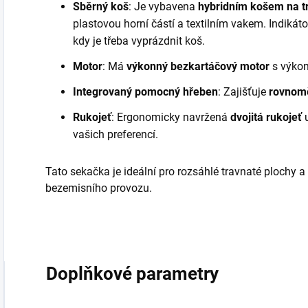
Sběrný koš
: Je vybavena
hybridním košem na t
plastovou horní částí a textilním vakem. Indiká
kdy je třeba vyprázdnit koš.
Motor
: Má
výkonný bezkartáčový motor
s výko
Integrovaný pomocný hřeben
: Zajišťuje
rovnomě
Rukojeť
: Ergonomicky navržená
dvojitá rukojeť
vašich preferencí.
Tato sekačka je ideální pro rozsáhlé travnaté plochy a
bezemisního provozu.
Doplňkové parametry