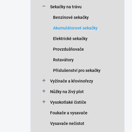
n
Sekačky na trávu
í
p
Benzínové sekačky
a
n
Akumulátorové sekačky
e
Elektrické sekačky
l
Provzdušňovače
Rotavátory
Příslušenství pro sekačky
Vyžínače a křovinořezy
Nůžky na živý plot
Vysokotlaké čističe
Foukače a vysavače
Vysavače nečistot