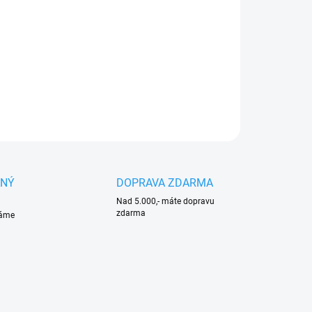
Mimořádně výkonný bezkartáčový motor 1,5 kW
pro efektivní práci a delší dobu chodu
ILNÍ INFORMACE
ZEPTAT SE
HLÍDAT
ANÝ
DOPRAVA ZDARMA
Nad 5.000,- máte dopravu
zdarma
váme