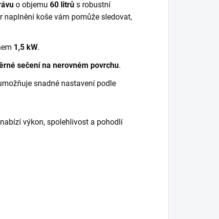
rávu
o objemu
60 litrů
s robustní
tor naplnění koše vám pomůže sledovat,
nem
1,5 kW
.
rné sečení na nerovném povrchu
.
umožňuje snadné nastavení podle
 nabízí výkon, spolehlivost a pohodlí