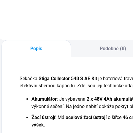
sekačka
sekačka na trávu,
s
Husqvarna Aspire™
ideální pro údržbu
v
LC34-P4A v sadě s
středně velkých
p
baterií a nabíječkou
zahrad až do 500
s
nabízí špičkovou
m². S šířkou sečení
c
obratnost,
41 cm a centrálním
n
extrémně nízkou
nastavením výšky
o
Popis
Podobné (8)
hmotnost a tichý
sečení nabízí...
m
chod pro dokonale
e
střižený...
Sekačka
Stiga Collector 548 S AE Kit
je bateriová tra
efektivní sběrnou kapacitu. Zde jsou její technické úda
Akumulátor
: Je vybavena
2 x 48V 4Ah akumulá
výkonné sečení. Na jedno nabití dokáže pokrýt p
Žací ústrojí
: Má
ocelové žací ústrojí
o šířce
46 
výšek
.