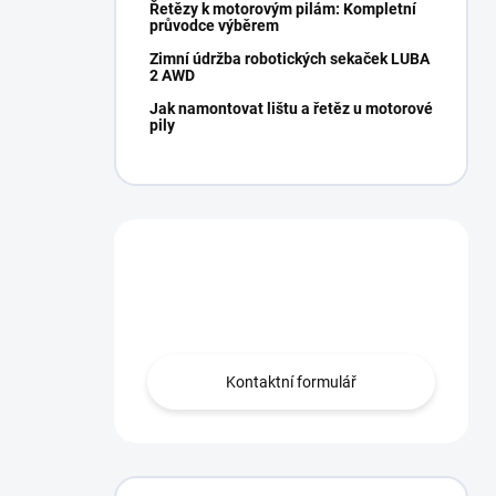
Řetězy k motorovým pilám: Kompletní
průvodce výběrem
Zimní údržba robotických sekaček LUBA
2 AWD
Jak namontovat lištu a řetěz u motorové
pily
Potřebujete poradit?
Obraťte se na nás.
Kontaktní formulář