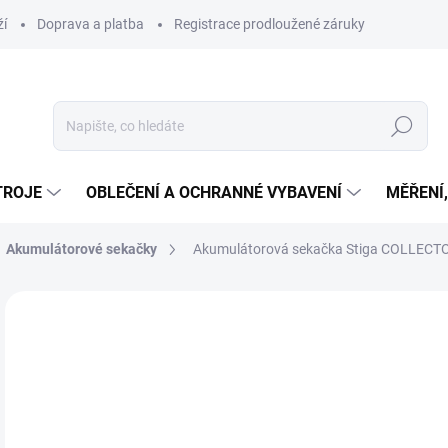
ží
Doprava a platba
Registrace prodloužené záruky
Hledat
TROJE
OBLEČENÍ A OCHRANNÉ VYBAVENÍ
MĚŘENÍ
Akumulátorové sekačky
Akumulátorová sekačka Stiga COLLECTO
Neohodnoceno
Podrobnosti hodnocení
ZNAČKA
17
ZDARMA
14 
Měr
SK