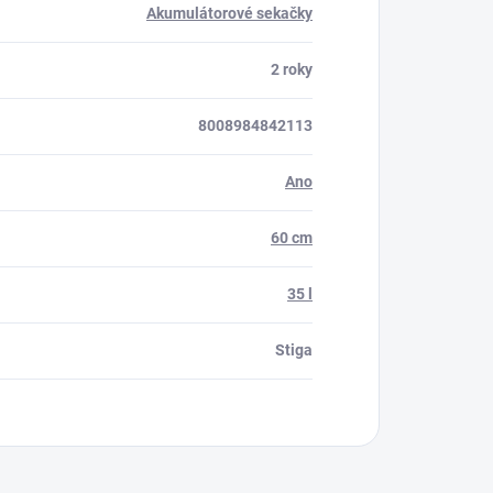
Akumulátorové sekačky
2 roky
8008984842113
Ano
60 cm
35 l
Stiga