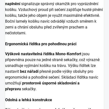
naplnění
signalizuje správný okamžik pro vyprázdnění
košíku. Vzduchový proud při sečení zajišťuje husté plnění
košíku, takže jeho objem je využit maximálně efektivně.
Boční lamely košíku navíc odvádějí vzduch směrem k
zemi a chrání obsluhu před zvířeným prachem a
nečistotami.
Ergonomická řídítka pro pohodlnou práci
Výškově nastavitelná řídítka Mono-Komfort
jsou
připevněna pouze na jedné straně sekačky, což výrazně
usnadňuje vyjímání košíku na trávu. Výšku řídítek lze
nastavit
bez nářadí
přesně podle výšky obsluhy pro
ergonomické a pohodlné sečení. Skládací řídítka navíc
umožňují
prostorově úsporné skladování a
přepravu
sekačky.
Odolná a lehká konstrukce