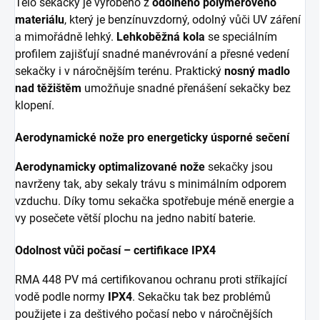
Tělo sekačky je vyrobeno z
odolného polymerového
materiálu
, který je benzínuvzdorný, odolný vůči UV záření
a mimořádně lehký.
Lehkoběžná kola
se speciálním
profilem zajišťují snadné manévrování a přesné vedení
sekačky i v náročnějším terénu. Praktický
nosný madlo
nad těžištěm
umožňuje snadné přenášení sekačky bez
klopení.
Aerodynamické nože pro energeticky úsporné sečení
Aerodynamicky optimalizované nože
sekačky jsou
navrženy tak, aby sekaly trávu s minimálním odporem
vzduchu. Díky tomu sekačka spotřebuje méně energie a
vy posečete větší plochu na jedno nabití baterie.
Odolnost vůči počasí – certifikace IPX4
RMA 448 PV má certifikovanou ochranu proti stříkající
vodě podle normy
IPX4
. Sekačku tak bez problémů
použijete i za deštivého počasí nebo v náročnějších