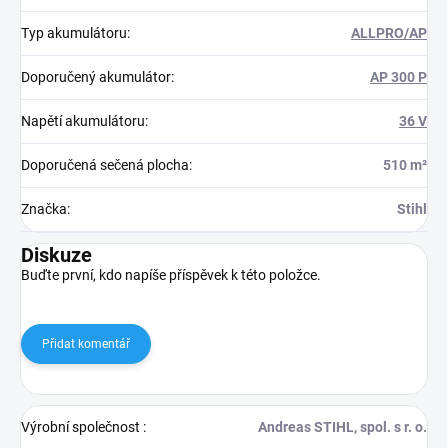
Typ akumulátoru
:
ALLPRO/AP
Doporučený akumulátor
:
AP 300 P
Napětí akumulátoru
:
36 V
Doporučená sečená plocha
:
510 m²
Značka
:
Stihl
Diskuze
Buďte první, kdo napíše příspěvek k této položce.
Přidat komentář
Výrobní společnost
:
Andreas STIHL, spol. s r. o.