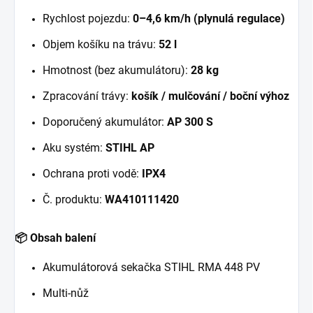
Rychlost pojezdu:
0–4,6 km/h (plynulá regulace)
Objem košíku na trávu:
52 l
Hmotnost (bez akumulátoru):
28 kg
Zpracování trávy:
košík / mulčování / boční výhoz
Doporučený akumulátor:
AP 300 S
Aku systém:
STIHL AP
Ochrana proti vodě:
IPX4
Č. produktu:
WA410111420
📦 Obsah balení
Akumulátorová sekačka STIHL RMA 448 PV
Multi-nůž