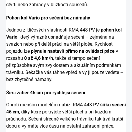
čtvrti nebo zahrady v blízkosti sousedů.
Pohon kol Vario pro sečení bez námahy
Jednou z klíčových vlastností RMA 448 PV je
pohon kol
Vario
, který výrazně usnadňuje sečení – zejména na
svazích nebo při delší práci na větší ploše. Rychlost
pojezdu lze
plynule nastavit přímo na ovládací páce
v
rozsahu
0 až 4,6 km/h
, takže si tempo sečení
přizpůsobíte svým zvyklostem a aktuálním podmínkám
trávníku. Sekačka vás táhne vpřed a vy ji pouze vedete –
bez zbytečné námahy.
Širší záběr 46 cm pro rychlejší sečení
Oproti menším modelům nabízí RMA 448 PV
šířku sečení
46 cm
, díky které pokryjete větší plochu při každém
průchodu. Sečení středně velkého trávníku tak trvá kratší
dobu a vy máte více času na ostatní zahradní práce.