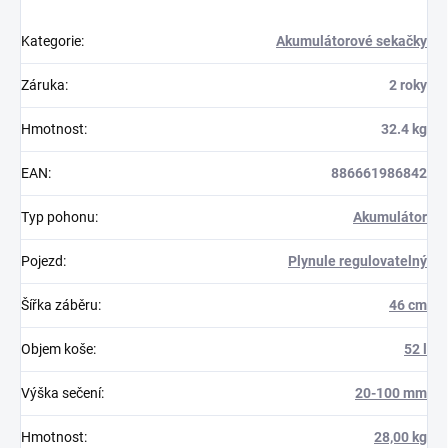
Kategorie
:
Akumulátorové sekačky
Záruka
:
2 roky
Hmotnost
:
32.4 kg
EAN
:
886661986842
Typ pohonu
:
Akumulátor
Pojezd
:
Plynule regulovatelný
Šířka záběru
:
46 cm
Objem koše
:
52 l
Výška sečení
:
20-100 mm
Hmotnost
:
28,00 kg