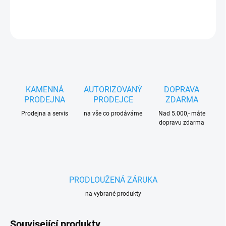
DETAILNÍ INFORMACE
ZEPTAT SE
HLÍDAT
KAMENNÁ
AUTORIZOVANÝ
DOPRAVA
PRODEJNA
PRODEJCE
ZDARMA
Prodejna a servis
na vše co prodáváme
Nad 5.000,- máte
dopravu zdarma
PRODLOUŽENÁ ZÁRUKA
na vybrané produkty
Související produkty