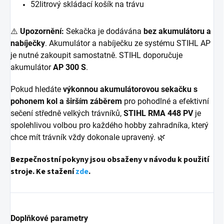
52litrový skládací košík na trávu
⚠️
Upozornění:
Sekačka je dodávána
bez akumulátoru a
nabíječky
. Akumulátor a nabíječku ze systému STIHL AP
je nutné zakoupit samostatně. STIHL doporučuje
akumulátor
AP 300 S
.
Pokud hledáte
výkonnou akumulátorovou sekačku s
pohonem kol a širším záběrem
pro pohodlné a efektivní
sečení středně velkých trávníků,
STIHL RMA 448 PV
je
spolehlivou volbou pro každého hobby zahradníka, který
chce mít trávník vždy dokonale upravený. 🌿
Bezpečnostní pokyny jsou obsaženy v návodu k použití
stroje. Ke stažení
zde
.
Doplňkové parametry