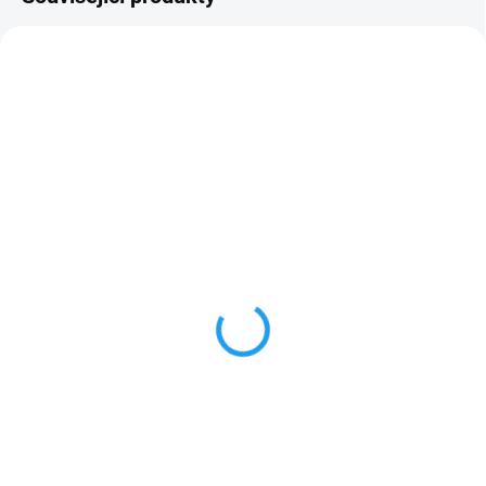
AKCE
150 48504006575
150 EA094305500
AKCE 50%
SKLADEM
SKLADEM
(1 KS)
(2 KS)
STIHL Akumulátor AP
STIHL
300 S
RYCHLONABÍJEČKA AL
301
4 495 Kč
3 370 Kč
3 715 Kč bez DPH
2 785 Kč bez DPH
Do košíku
Do košíku
Akumulátor AP 300 S: Pro
profesionální stroje systému AP
RYCHLONABÍJEČKY AL: RYCHLÉ
A ŠETRNÉ NABÍJENÍ