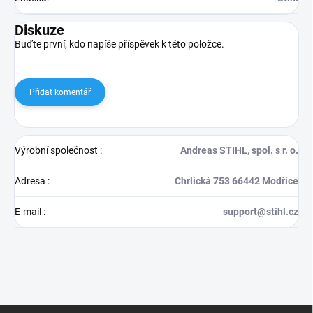
Diskuze
Buďte první, kdo napíše příspěvek k této položce.
Přidat komentář
Výrobní společnost
:
Andreas STIHL, spol. s r. o.
Adresa
:
Chrlická 753 66442 Modřice
E-mail
:
support@stihl.cz
Z