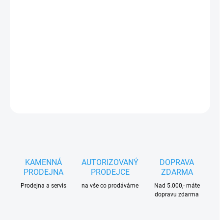
STIHL Varioclean
je speciální čisticí prostředek určený
pro efektivní odstraňování organických usazenin a
nečistot z povrchů zahradní a lesnické techniky. Je ideální
pro údržbu a čištění strojů bez poškození citlivých částí.
DETAILNÍ INFORMACE
ZEPTAT SE
HLÍDAT
KAMENNÁ
AUTORIZOVANÝ
DOPRAVA
PRODEJNA
PRODEJCE
ZDARMA
Prodejna a servis
na vše co prodáváme
Nad 5.000,- máte
dopravu zdarma