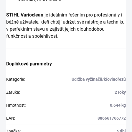
STIHL Varioclean
je ideálním řešením pro profesionály i
běžné uživatele, kteří chtějí udržet své nástroje a techniku
v perfektním stavu a zajistit jejich dlouhodobou
funkčnost a spolehlivost.
Doplňkové parametry
Kategorie
:
Údržba vyžínačů/křovinořezů
Záruka
:
2 roky
Hmotnost
:
0.644 kg
EAN
:
886661766772
Značka
:
Stihl