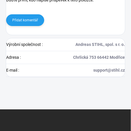
Přidat komentář
Výrobní společnost
:
Andreas STIHL, spol. s r. o.
Adresa
:
Chrlická 753 66442 Modřice
E-mail
:
support@stihl.cz
Z
á
p