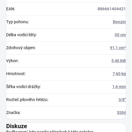
EAN
:
886661404421
Typ pohonu
:
Benzín
Délka vodící lišty
:
50 cm
Zdvihový objem
:
91,1 cm³
Výkon
:
5,40 kW
Hmotnost
:
7,60 kg
Šířka vodící drážky
:
1,6 mm
Rozteč pilového řetězu
:
3/8"
Značka
:
Stihl
Diskuze
Buďte první, kdo napíše příspěvek k této položce.