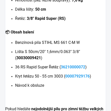
Hmotnost (bez řezné soupravy):
7,6 kg
Délka lišty:
50 cm
Řetěz:
3/8" Rapid Super (RS)
📦 Obsah balení
Benzínová pila STIHL MS 661 C-M W
Lišta S 50cm/20" 1,6mm/0.063" 3/8"
(
30030009421
)
36 RS Rapid Super Řetěz (
36210000072
)
Kryt řetězu 50 - 55 cm 3003 (
00007929176
)
Návod k obsluze
Pokud hledáte
nejodolnější pilu pro zimní těžbu velkých