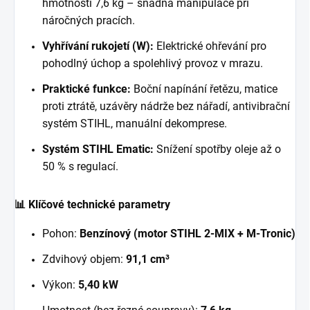
hmotnosti 7,6 kg – snadná manipulace při
náročných pracích.
Vyhřívání rukojetí (W):
Elektrické ohřevání pro
pohodlný úchop a spolehlivý provoz v mrazu.
Praktické funkce:
Boční napínání řetězu, matice
proti ztrátě, uzávěry nádrže bez nářadí, antivibrační
systém STIHL, manuální dekomprese.
Systém STIHL Ematic:
Snížení spotřby oleje až o
50 % s regulací.
📊 Klíčové technické parametry
Pohon:
Benzínový (motor STIHL 2-MIX + M-Tronic)
Zdvihový objem:
91,1 cm³
Výkon:
5,40 kW