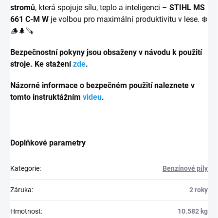
stromů
, která spojuje sílu, teplo a inteligenci –
STIHL MS
661 C-M W
je volbou pro maximální produktivitu v lese. ❄️
🪵🌲🪚
Bezpečnostní pokyny jsou obsaženy v návodu k použití
stroje. Ke stažení
zde
.
Názorné informace o bezpečném použití naleznete v
tomto instruktážním
videu
.
Doplňkové parametry
Kategorie
:
Benzínové pily
Záruka
:
2 roky
Hmotnost
:
10.582 kg