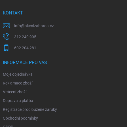
a
t
í
KONTAKT
info
@
akcnizahrada.cz
312 240 995
602 204 281
INFORMACE PRO VÁS
Moje objednávka
Reklamace zboží
Vrácení zboží
Doprava a platba
Registrace prodloužené záruky
Obchodní podmínky
GDPR