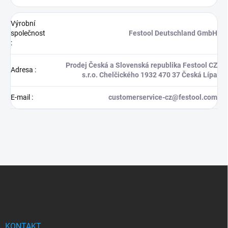
Výrobní
společnost
Festool Deutschland GmbH
:
Prodej Česká a Slovenská republika Festool CZ
Adresa
:
s.r.o. Chelčického 1932 470 37 Česká Lípa
E-mail
:
customerservice-cz@festool.com
Z
á
p
a
t
í
KONTAKT