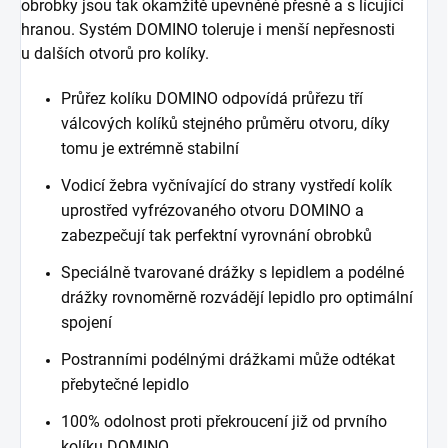
obrobky jsou tak okamžitě upevněné přesně a s lícující
hranou. Systém DOMINO toleruje i menší nepřesnosti
u dalších otvorů pro kolíky.
Průřez kolíku DOMINO odpovídá průřezu tří
válcových kolíků stejného průměru otvoru, díky
tomu je extrémně stabilní
Vodicí žebra vyčnívající do strany vystředí kolík
uprostřed vyfrézovaného otvoru DOMINO a
zabezpečují tak perfektní vyrovnání obrobků
Speciálně tvarované drážky s lepidlem a podélné
drážky rovnoměrně rozvádějí lepidlo pro optimální
spojení
Postranními podélnými drážkami může odtékat
přebytečné lepidlo
100% odolnost proti překroucení již od prvního
kolíku DOMINO