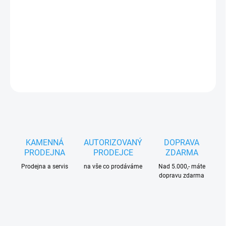
Vodící lišta délka 20" (50 cm) | rozteč .325" | šířka drážky
1,5 mm | 80 článků | malé uchycení lišty
DETAILNÍ INFORMACE
ZEPTAT SE
HLÍDAT
KAMENNÁ
AUTORIZOVANÝ
DOPRAVA
PRODEJNA
PRODEJCE
ZDARMA
Prodejna a servis
na vše co prodáváme
Nad 5.000,- máte
dopravu zdarma