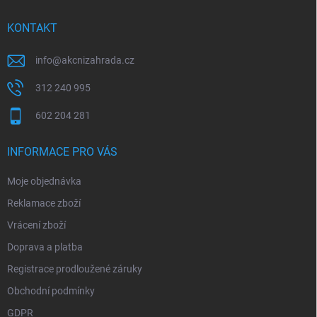
t
í
KONTAKT
info
@
akcnizahrada.cz
312 240 995
602 204 281
INFORMACE PRO VÁS
Moje objednávka
Reklamace zboží
Vrácení zboží
Doprava a platba
Registrace prodloužené záruky
Obchodní podmínky
GDPR