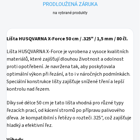
PRODLOUŽENÁ ZÁRUKA
na vybrané produkty
Lišta HUSQVARNA X-Force 50 cm / .325" / 1,5 mm / 80 čl.
Lišta HUSQVARNA X-Force je vyrobena z vysoce kvalitních
materiálů, které zajišťují dlouhou životnost a odolnost
proti opotřebení. Je navržena tak, aby poskytovala
optimální výkon při řezání, a to i v náročných podmínkách.
Speciální konstrukce lišty zajišťuje snížené tření a lepší
kontrolu nad řezem.
Díky své délce 50 cm je tato lišta vhodná pro různé typy
řezacích prací, od kácení stromů po přípravu palivového
dřeva. Je kompatibilní s řetězy o rozteči .325", což zajišťuje
hladký a efektivní řez.
Výhody