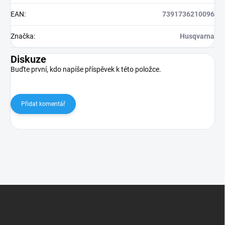
EAN
:
7391736210096
Značka
:
Husqvarna
Diskuze
Buďte první, kdo napíše příspěvek k této položce.
Přidat komentář
Z
á
p
a