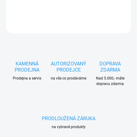
DETAILNÍ INFORMACE
ZEPTAT SE
HLÍDAT
KAMENNÁ
AUTORIZOVANÝ
DOPRAVA
PRODEJNA
PRODEJCE
ZDARMA
Prodejna a servis
na vše co prodáváme
Nad 5.000,- máte
dopravu zdarma
PRODLOUŽENÁ ZÁRUKA
na vybrané produkty