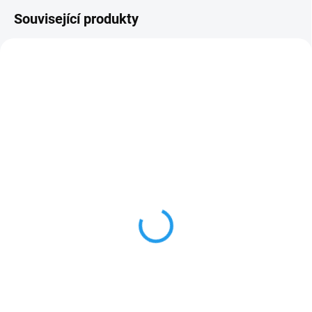
Související produkty
140 5470481-01
150 00885440010
SKLADEM U DODAVATELE
OBVYKLÉ NASKLADNĚNÍ DO 3 DNŮ
Zahradnický opasek
STIHL Ochrana paží
HUSQVARNA
PROTECT MS
999 Kč
1 930 Kč
826 Kč bez DPH
1 595 Kč bez DPH
Detail
Do košíku
Robustní zahradnický opasek
STIHL Ochrana paží PROTECT MS
Husqvarna z odolného 600D
je navržena pro profesionální
polyesteru s pěti kapsami, čtyřmi
uživatele, kteří pracují s