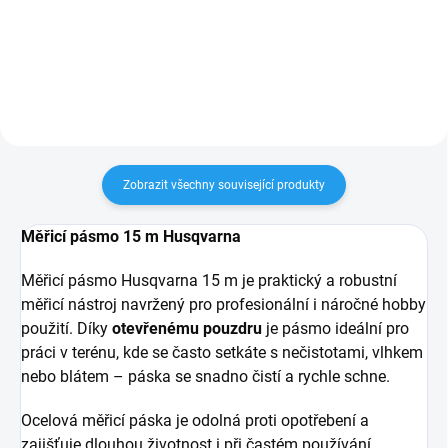
smyčkami, nastavitelným
motorovými pilami a potřebují
obvodem pasu 80–140 cm a
spolehlivou ochranu před
hmotností 1,1 kg.
poraněním. Tato ochrana paží...
Zobrazit všechny související produkty
Měřicí pásmo 15 m Husqvarna
Měřicí pásmo Husqvarna 15 m je praktický a robustní
měřicí nástroj navržený pro profesionální i náročné hobby
použití. Díky
otevřenému pouzdru
je pásmo ideální pro
práci v terénu, kde se často setkáte s nečistotami, vlhkem
nebo blátem – páska se snadno čistí a rychle schne.
Ocelová měřicí páska je odolná proti opotřebení a
zajišťuje dlouhou životnost i při častém používání.