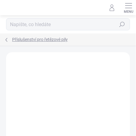
Přejít
na
obsah
Hledat
Příslušenství pro řetězové pily
Neohodnoceno
Podrobnosti hodnocení
ZNAČKA:
HUSQVARNA