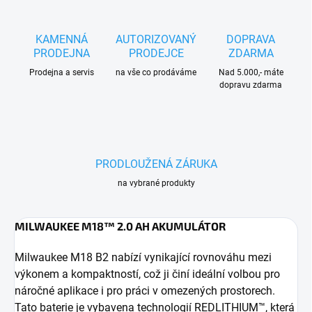
KAMENNÁ
AUTORIZOVANÝ
DOPRAVA
PRODEJNA
PRODEJCE
ZDARMA
Prodejna a servis
na vše co prodáváme
Nad 5.000,- máte
dopravu zdarma
PRODLOUŽENÁ ZÁRUKA
na vybrané produkty
MILWAUKEE M18™ 2.0 AH AKUMULÁTOR
Milwaukee M18 B2 nabízí vynikající rovnováhu mezi
výkonem a kompaktností, což ji činí ideální volbou pro
náročné aplikace i pro práci v omezených prostorech.
Tato baterie je vybavena technologií REDLITHIUM™, která