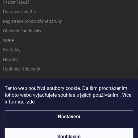
Vrácení zboží
Doprava a platba
Registrace prodloužené záruky
Obchodní podmínky
GDPR
Kontakty
Novinky
Hodnocení obchodu
Tento web používá soubory cookie. Dalším procházením
tohoto webu vyjadřujete souhlas s jejich používáním.. Více
STIHL |
STIHL TIMBERSPORTS |
HUSQVARNA |
MILWAUKEE |
informací
zde
.
SEGWAY NAVIMOW |
MAMMOTION
Nastavení
Copyright 2026
Akční zahrada ToolTrade Group
. Všechna práva vyhrazena.
Souhlasím