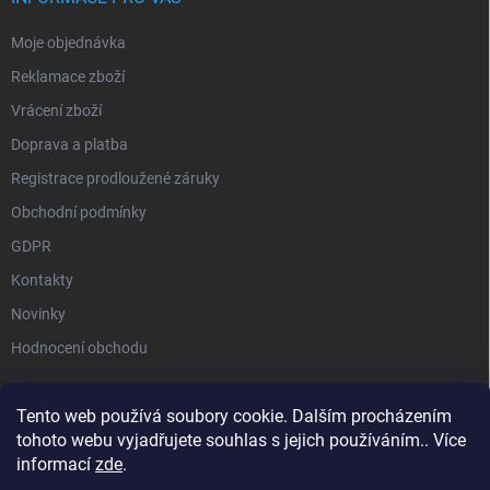
Moje objednávka
Reklamace zboží
Vrácení zboží
Doprava a platba
Registrace prodloužené záruky
Obchodní podmínky
GDPR
Kontakty
Novinky
Hodnocení obchodu
Tento web používá soubory cookie. Dalším procházením
tohoto webu vyjadřujete souhlas s jejich používáním.. Více
STIHL |
STIHL TIMBERSPORTS |
HUSQVARNA |
MILWAUKEE |
informací
zde
.