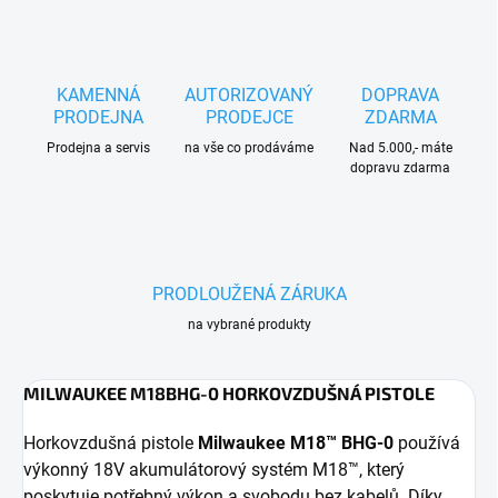
KAMENNÁ
AUTORIZOVANÝ
DOPRAVA
PRODEJNA
PRODEJCE
ZDARMA
Prodejna a servis
na vše co prodáváme
Nad 5.000,- máte
dopravu zdarma
PRODLOUŽENÁ ZÁRUKA
na vybrané produkty
MILWAUKEE M18BHG-0 HORKOVZDUŠNÁ PISTOLE
Horkovzdušná pistole
Milwaukee M18™ BHG-0
používá
výkonný 18V akumulátorový systém M18™, který
poskytuje potřebný výkon a svobodu bez kabelů. Díky