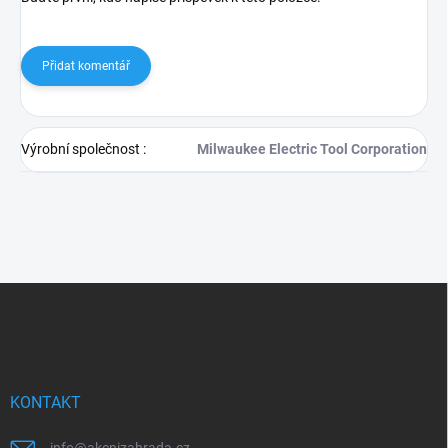
Přidat komentář
Výrobní společnost
:
Milwaukee Electric Tool Corporation
Z
á
p
a
t
í
KONTAKT