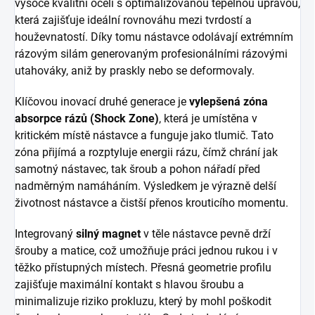
vysoce kvalitní oceli s optimalizovanou tepelnou úpravou,
která zajišťuje ideální rovnováhu mezi tvrdostí a
houževnatostí. Díky tomu nástavce odolávají extrémním
rázovým silám generovaným profesionálními rázovými
utahováky, aniž by praskly nebo se deformovaly.
Klíčovou inovací druhé generace je
vylepšená zóna
absorpce rázů (Shock Zone)
, která je umístěna v
kritickém místě nástavce a funguje jako tlumič. Tato
zóna přijímá a rozptyluje energii rázu, čímž chrání jak
samotný nástavec, tak šroub a pohon nářadí před
nadměrným namáháním. Výsledkem je výrazně delší
životnost nástavce a čistší přenos krouticího momentu.
Integrovaný
silný magnet
v těle nástavce pevně drží
šrouby a matice, což umožňuje práci jednou rukou i v
těžko přístupných místech. Přesná geometrie profilu
zajišťuje maximální kontakt s hlavou šroubu a
minimalizuje riziko prokluzu, který by mohl poškodit