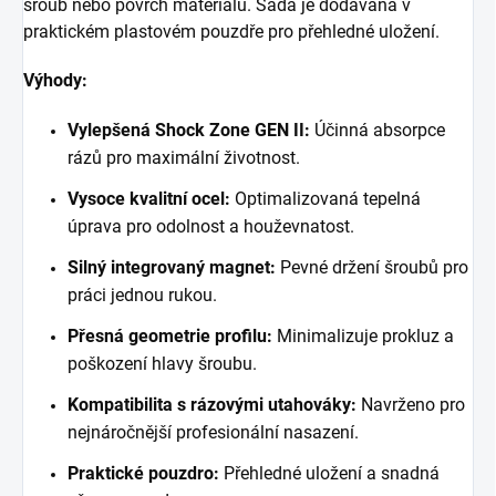
šroub nebo povrch materiálu. Sada je dodávána v
praktickém plastovém pouzdře pro přehledné uložení.
Výhody:
Vylepšená Shock Zone GEN II:
Účinná absorpce
rázů pro maximální životnost.
Vysoce kvalitní ocel:
Optimalizovaná tepelná
úprava pro odolnost a houževnatost.
Silný integrovaný magnet:
Pevné držení šroubů pro
práci jednou rukou.
Přesná geometrie profilu:
Minimalizuje prokluz a
poškození hlavy šroubu.
Kompatibilita s rázovými utahováky:
Navrženo pro
nejnáročnější profesionální nasazení.
Praktické pouzdro:
Přehledné uložení a snadná