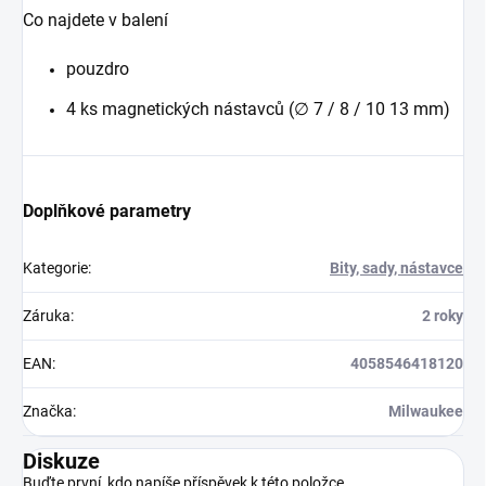
Co najdete v balení
pouzdro
4 ks magnetických nástavců (∅ 7 / 8 / 10 13 mm)
Doplňkové parametry
Kategorie
:
Bity, sady, nástavce
Záruka
:
2 roky
EAN
:
4058546418120
Značka
:
Milwaukee
Diskuze
Buďte první, kdo napíše příspěvek k této položce.