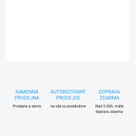
Nůž sekačky
STIHL RME 235
je originální náhradní žací
nůž určený pro elektrickou sekačku STIHL RME 235 se
záběrem
33 cm
, navržený pro čistý, rovnoměrný střih
trávníku s dlouhou životností.
DETAILNÍ INFORMACE
ZEPTAT SE
HLÍDAT
KAMENNÁ
AUTORIZOVANÝ
DOPRAVA
PRODEJNA
PRODEJCE
ZDARMA
Prodejna a servis
na vše co prodáváme
Nad 5.000,- máte
dopravu zdarma