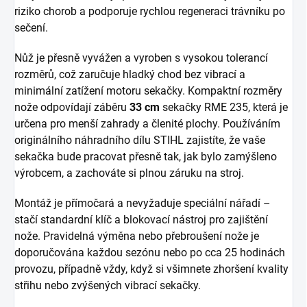
riziko chorob a podporuje rychlou regeneraci trávníku po
sečení.
Nůž je přesně vyvážen a vyroben s vysokou tolerancí
rozměrů, což zaručuje hladký chod bez vibrací a
minimální zatížení motoru sekačky. Kompaktní rozměry
nože odpovídají záběru
33 cm
sekačky RME 235, která je
určena pro menší zahrady a členité plochy. Používáním
originálního náhradního dílu STIHL zajistíte, že vaše
sekačka bude pracovat přesně tak, jak bylo zamýšleno
výrobcem, a zachováte si plnou záruku na stroj.
Montáž je přímočará a nevyžaduje speciální nářadí –
stačí standardní klíč a blokovací nástroj pro zajištění
nože. Pravidelná výměna nebo přebroušení nože je
doporučována každou sezónu nebo po cca 25 hodinách
provozu, případně vždy, když si všimnete zhoršení kvality
střihu nebo zvýšených vibrací sekačky.