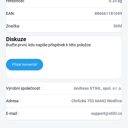
Hmotnost
:
0.35 kg
EAN
:
886661181049
Značka
:
Stihl
Diskuze
Buďte první, kdo napíše příspěvek k této položce.
Přidat komentář
Výrobní společnost
:
Andreas STIHL, spol. s r. o.
Adresa
:
Chrlická 753 66442 Modřice
E-mail
:
support@stihl.cz