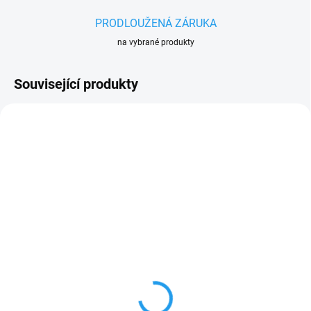
PRODLOUŽENÁ ZÁRUKA
na vybrané produkty
Související produkty
AKCE
150 63110112410
PRODLOUŽENÁ
ZÁRUKA
SKLADEM
(1 KS)
Elektrická sekačka
STIHL RME 235
+ Prodloužená záruka
3 801 Kč