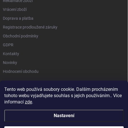
Reklamace zboží
Vrácení zboží
Doprava a platba
Registrace prodloužené záruky
Obchodní podmínky
GDPR
Kontakty
Novinky
Hodnocení obchodu
Tento web používá soubory cookie. Dalším procházením
tohoto webu vyjadřujete souhlas s jejich používáním.. Více
STIHL |
STIHL TIMBERSPORTS |
HUSQVARNA |
MILWAUKEE |
informací
zde
.
SEGWAY NAVIMOW |
MAMMOTION
Nastavení