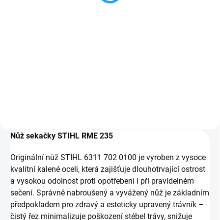
3 141 Kč bez DPH
Do košíku
STIHL RME 235 je kompaktní a
lehká elektrická sekačka na trávu,
ideální pro menší zahrady a
trávníky. S šířkou sečení 33 cm a
možností centrálního nastavení
výšky sečení od 20...
Nůž sekačky STIHL RME 235
Originální nůž STIHL 6311 702 0100 je vyroben z vysoce
kvalitní kalené oceli, která zajišťuje dlouhotrvající ostrost
a vysokou odolnost proti opotřebení i při pravidelném
sečení. Správně nabroušený a vyvážený nůž je základním
předpokladem pro zdravý a esteticky upravený trávník –
čistý řez minimalizuje poškození stébel trávy, snižuje