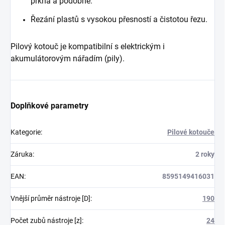
prkna a podobně.
Řezání plastů s vysokou přesností a čistotou řezu.
Pilový kotouč je kompatibilní s elektrickým i
akumulátorovým nářadím (pily).
Doplňkové parametry
Kategorie
:
Pilové kotouče
Záruka
:
2 roky
EAN
:
8595149416031
Vnější průměr nástroje [D]
:
190
Počet zubů nástroje [z]
:
24