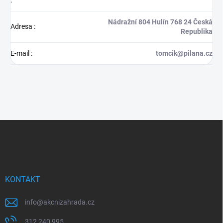
:
Nádražní 804 Hulín 768 24 Česká
Adresa
:
Republika
E-mail
:
tomcik@pilana.cz
Z
á
p
a
t
í
KONTAKT
info
@
akcnizahrada.cz
312 240 995