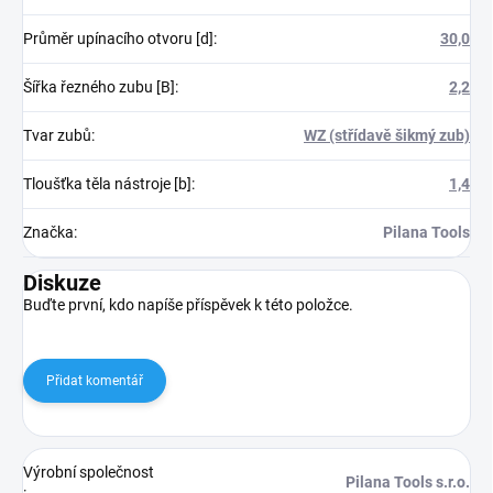
Průměr upínacího otvoru [d]
:
30,0
Šířka řezného zubu [B]
:
2,2
Tvar zubů
:
WZ (střídavě šikmý zub)
Tloušťka těla nástroje [b]
:
1,4
Značka
:
Pilana Tools
Diskuze
Buďte první, kdo napíše příspěvek k této položce.
Přidat komentář
Výrobní společnost
Pilana Tools s.r.o.