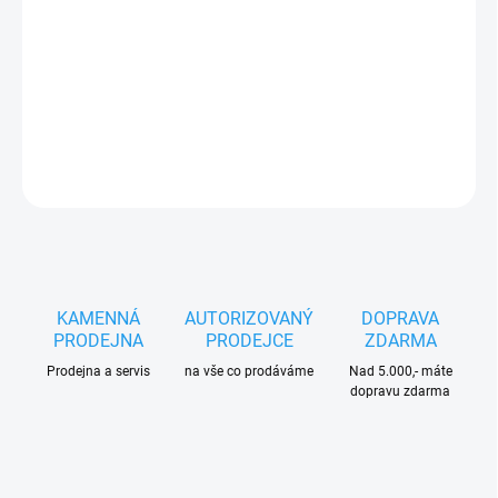
−
+
Přidat do košíku
Pilový kotouč SK 190x1.4/2.2x30mm Z24/WZ Pilana
DETAILNÍ INFORMACE
ZEPTAT SE
HLÍDAT
KAMENNÁ
AUTORIZOVANÝ
DOPRAVA
PRODEJNA
PRODEJCE
ZDARMA
Prodejna a servis
na vše co prodáváme
Nad 5.000,- máte
dopravu zdarma