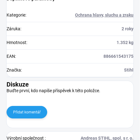
Kategorie
:
Ochrana hlavy, sluchu a zraku
Záruka
:
2 roky
Hmotnost
:
1.352 kg
EAN
:
886661543175
Značka
:
Stihl
Diskuze
Buďte první, kdo napíše příspěvek k této položce.
Přidat komentář
Výrobní společnost
:
Andreas STIHL, spol. s r. o.