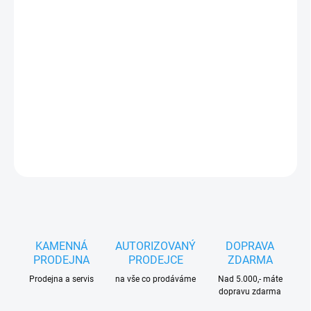
Přilbová souprava
STIHL ADVANCE Vent
je navržena pro
maximální bezpečnost a pohodlí při profesionální práci,
zejména v lesnictví a zahradnictví. Tato souprava
kombinuje ochranu sluchu, obličeje a hlavy v jednom, s
důrazem na ergonomii a praktičnost.
DETAILNÍ INFORMACE
ZEPTAT SE
HLÍDAT
KAMENNÁ
AUTORIZOVANÝ
DOPRAVA
PRODEJNA
PRODEJCE
ZDARMA
Prodejna a servis
na vše co prodáváme
Nad 5.000,- máte
dopravu zdarma