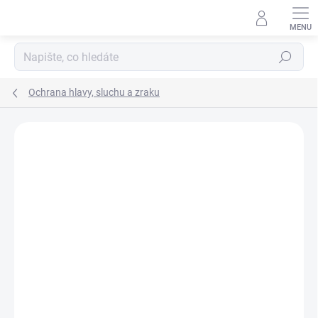
Přejít
na
obsah
Hledat
Ochrana hlavy, sluchu a zraku
2 hodnocení
Podrobnosti hodnocení
ZNAČKA:
STIHL