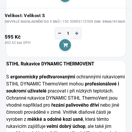
Velikost: Velikost S
| 150 00886110508
OBVYKLÉ NASKLADNĚNÍ DO 3 DNŮ
EAN:
886661915668
−
+
595 Kč
492 Kč bez DPH
Do košíku
STIHL Rukavice DYNAMIC THERMOVENT
S
ergonomicky předtvarovanými
ochrannými rukavicemi
STIHL DYNAMIC ThermoVent mohou
profesionálové i
soukromí uživatelé
pracovat i při nízkých teplotách.
Ochranné rukavice DYNAMIC STIHL ThermoVent jsou
vhodné například pro
řezání palivového dříví
nebo jiné
činnosti prováděné v zimě. Vnitřek dlaňové části je
vyroben z
měkké a odolné kozí usně
, která těmto
rukavicím zajišťuje
velmi dobrý úchop
, ale také jim