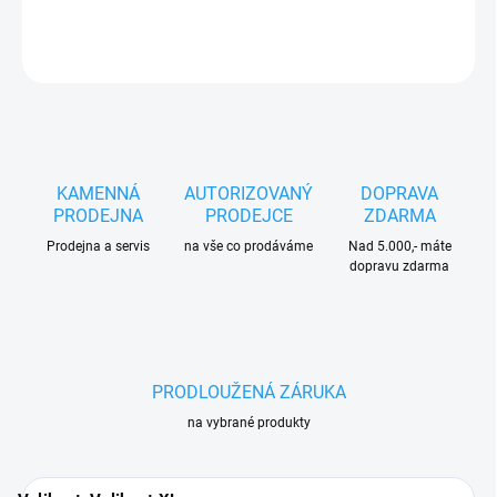
DETAILNÍ INFORMACE
ZEPTAT SE
HLÍDAT
KAMENNÁ
AUTORIZOVANÝ
DOPRAVA
PRODEJNA
PRODEJCE
ZDARMA
Prodejna a servis
na vše co prodáváme
Nad 5.000,- máte
dopravu zdarma
PRODLOUŽENÁ ZÁRUKA
na vybrané produkty