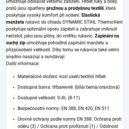
umožňuje odolávat většímu zatížení. Hřbet ruky a boky
prstů jsou opatřeny
pružnou a prodyšnou textilií
, která
poskytuje vysoký komfort při nošení.
Elastická
manžeta
rukavic do chladu DYNAMIC STIHL ThermoVent
poskytuje optimální oporu zápěstí a zabraňuje vniknutí
nečistot, jako jsou piliny, do vnitřku rukavic.
Zapínání na
suchý zip
umožňuje pohodlné zapínání manžety a
přizpůsobení velikosti. Díky tomu se rukavice také velmi
snadno nasazují a sundávají.
Další informace:
Materiálové složení: kozí useň/textilní hřbet
Dostupná barva: tříbarevné: (bílá/černá/oranžová)
Dostupné velikosti: S-XL (8-11)
Bezpečnostní normy: EN 388, EN 420, EN 511
Úrovně ochrany podle normy EN 388: Ochrana proti
oděru (3) / Ochrana proti proříznutí (1) / Odolnost