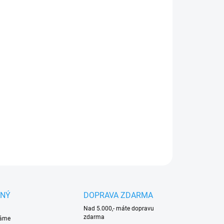
:
NOSTI DORUČENÍ
−
+
Přidat do košíku
ÍJEČKA K NABÍJENÍ NĚKOLIKA BATERIÍ AL 301-4:
ÍJEJTE AŽ 4 BATERIE POSTUPNĚ
ILNÍ INFORMACE
ZEPTAT SE
HLÍDAT
ANÝ
DOPRAVA ZDARMA
Nad 5.000,- máte dopravu
zdarma
váme