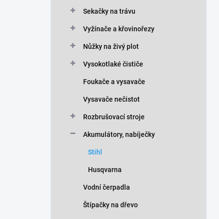
n
Sekačky na trávu
í
p
Vyžínače a křovinořezy
a
n
Nůžky na živý plot
e
Vysokotlaké čističe
l
Foukače a vysavače
Vysavače nečistot
Rozbrušovací stroje
Akumulátory, nabíječky
Stihl
Husqvarna
Vodní čerpadla
Štípačky na dřevo