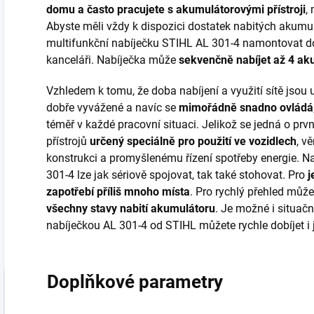
domu a často pracujete s akumulátorovými přístroji
,
Abyste měli vždy k dispozici dostatek nabitých akum
multifunkční nabíječku STIHL AL 301-4 namontovat do 
kanceláři. Nabíječka může
sekvenčně nabíjet
až 4 ak
Vzhledem k tomu, že doba nabíjení a využití sítě jsou
dobře vyvážené a navíc se
mimořádně snadno ovládá
téměř v každé pracovní situaci. Jelikož se jedná o prvn
přístrojů
určený speciálně pro použití ve vozidlech
, v
konstrukci a promyšlenému řízení spotřeby energie. 
301-4 lze jak sériově spojovat, tak také stohovat. Pro
j
zapotřebí příliš mnoho místa
. Pro rychlý přehled můž
všechny stavy nabití akumulátoru
. Je možné i situačn
nabíječkou AL 301-4 od STIHL můžete rychle dobíjet i 
Doplňkové parametry