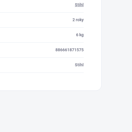
Stihl
2 roky
6 kg
886661871575
Stihl