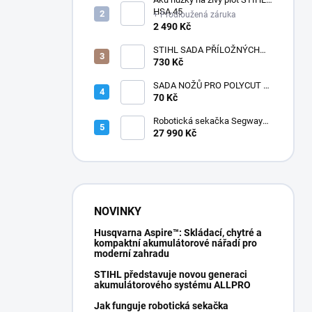
HSA 45
+ Prodloužená záruka
2 490 Kč
STIHL SADA PŘÍLOŽNÝCH
POLŠTÁŘKŮ
730 Kč
SADA NOŽŮ PRO POLYCUT 2-
2
70 Kč
Robotická sekačka Segway
Navimow i210E AWD
27 990 Kč
NOVINKY
Husqvarna Aspire™: Skládací, chytré a
kompaktní akumulátorové nářadí pro
moderní zahradu
STIHL představuje novou generaci
akumulátorového systému ALLPRO
Jak funguje robotická sekačka