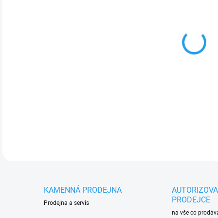
cena
MOŽ
NAB
NAB
DETA
KAMENNÁ PRODEJNA
AUTORIZOV
PRODEJCE
Prodejna a servis
na vše co prodá