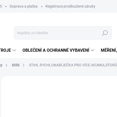
ží
Doprava a platba
Registrace prodloužené záruky
Hledat
TROJE
OBLEČENÍ A OCHRANNÉ VYBAVENÍ
MĚŘENÍ
ky
Stihl
STIHL RYCHLONABÍJEČKA PRO VÍCE AKUMULÁTORŮ 
Neohodnoceno
Podrobnosti hodnocení
ZNAČKA
10
ZDARMA
8 5
Měr
SK