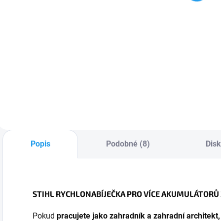
3 132 Kč bez DPH
Detail
Do košíku
Akumulátor AP 200
S
Starter set STIHL
S: Pro profesionální
A
AK 20 je výhodná
stroje systému AP
s
sada akumulátoru
S
STIHL AK 20 a
n
nabíječky STIHL AL
1
101
Popis
Podobné (8)
Dis
STIHL RYCHLONABÍJEČKA PRO VÍCE AKUMULÁTORŮ 
Pokud
pracujete jako zahradník a zahradní architekt