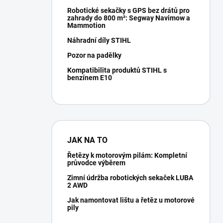
Robotické sekačky s GPS bez drátů pro
zahrady do 800 m²: Segway Navimow a
Mammotion
Náhradní díly STIHL
Pozor na padělky
Kompatibilita produktů STIHL s
benzínem E10
JAK NA TO
Řetězy k motorovým pilám: Kompletní
průvodce výběrem
Zimní údržba robotických sekaček LUBA
2 AWD
Jak namontovat lištu a řetěz u motorové
pily