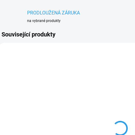
PRODLOUŽENÁ ZÁRUKA
na vybrané produkty
Související produkty
NOVINKA
AKCE
NOV
150 45200075901
150 48504006565
AKCE 50%
OBVYKLÉ
MOMENTÁLNĚ
NASKLADNĚNÍ DO 3
NEDOSTUPNÉ
DNŮ
STIHL
S
Starter set
Akumulátor
STIHL AK 20
AP 200 S
(
(AK 20 + AL
1
2 970 Kč
101)
3 790 Kč
2 455 Kč bez DPH
2