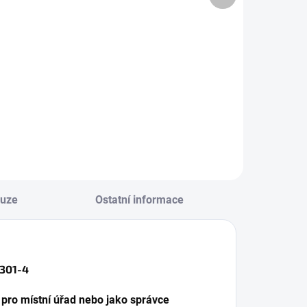
produkt
98 Kč bez DPH
Do košíku
Do košíku
tarter set STIHL
KRYT PROSTORU
K 10 je výhodná
AKUMULÁTORU:
ada akumulátoru
SPOLEHLIVÁ
TIHL AK 10 a
OCHRANA PROTI
abíječky STIHL AL
NEČISTOTÁM A
01
PRACHU
kuze
Ostatní informace
301-4
, pro místní úřad nebo jako správce