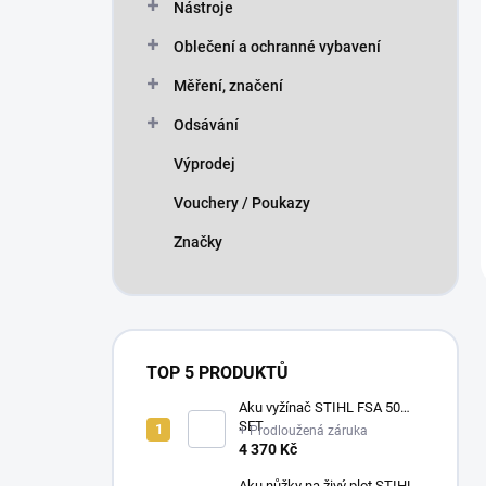
Nástroje
Oblečení a ochranné vybavení
Měření, značení
Odsávání
Výprodej
Vouchery / Poukazy
Značky
TOP 5 PRODUKTŮ
Aku vyžínač STIHL FSA 50
SET
+ Prodloužená záruka
4 370 Kč
Aku nůžky na živý plot STIHL