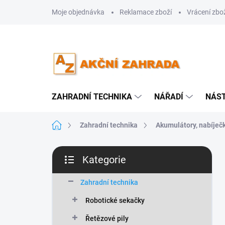
Přejít
Moje objednávka
Reklamace zboží
Vrácení zbo
na
obsah
ZAHRADNÍ TECHNIKA
NÁŘADÍ
NÁS
Domů
Zahradní technika
Akumulátory, nabíječ
P
Kategorie
o
Přeskočit
s
kategorie
t
Zahradní technika
r
Robotické sekačky
a
n
Řetězové pily