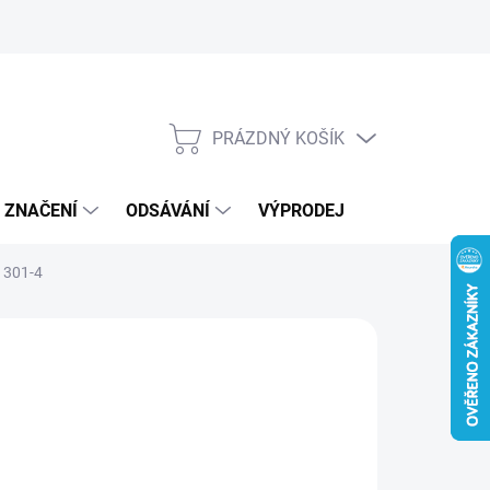
Kontakty
Novinky
PRÁZDNÝ KOŠÍK
NÁKUPNÍ
KOŠÍK
, ZNAČENÍ
ODSÁVÁNÍ
VÝPRODEJ
VOUCHERY /
301-4
:
STIHL
 390 Kč
87 Kč bez DPH
ná
LADEM
(2 KS)