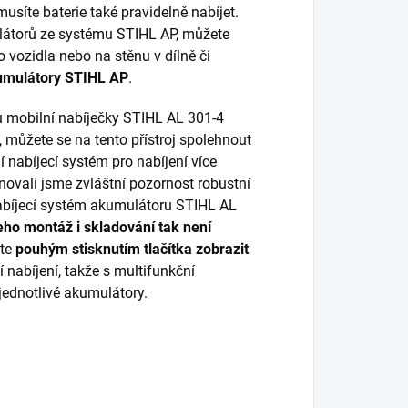
 musíte baterie také pravidelně nabíjet.
ulátorů ze systému STIHL AP, můžete
vozidla nebo na stěnu v dílně či
umulátory STIHL AP
.
 u mobilní nabíječky STIHL AL 301-4
, můžete se na tento přístroj spolehnout
í nabíjecí systém pro nabíjení více
ěnovali jsme zvláštní pozornost robustní
Nabíjecí systém akumulátoru STIHL AL
eho montáž i skladování tak není
ete
pouhým stisknutím tlačítka zobrazit
í nabíjení, takže s multifunkční
jednotlivé akumulátory.