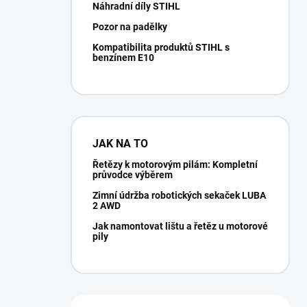
Náhradní díly STIHL
Pozor na padělky
Kompatibilita produktů STIHL s
benzínem E10
JAK NA TO
Řetězy k motorovým pilám: Kompletní
průvodce výběrem
Zimní údržba robotických sekaček LUBA
2 AWD
Jak namontovat lištu a řetěz u motorové
pily