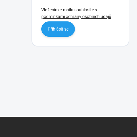
Vložením e-mailu souhlasíte s
podmínkami ochrany osobních údajů
Přihlásit se
Z
á
p