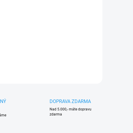
:
NOSTI DORUČENÍ
−
+
Přidat do košíku
ECÍ VRTÁK: PRO KYPŘENÍ PŮDY A VÝSADBU
MEK
ILNÍ INFORMACE
ZEPTAT SE
HLÍDAT
ANÝ
DOPRAVA ZDARMA
Nad 5.000,- máte dopravu
zdarma
váme