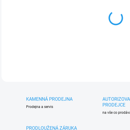
cena
MOŽ
SÁZ
JA
DETA
KAMENNÁ PRODEJNA
AUTORIZOV
PRODEJCE
Prodejna a servis
na vše co prodá
PRODLOUŽENÁ ZÁRUKA