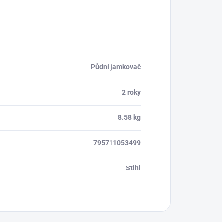
Půdní jamkovač
2 roky
8.58 kg
795711053499
Stihl