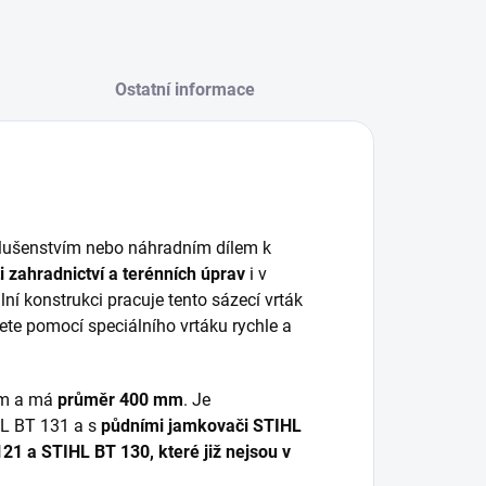
Ostatní informace
slušenstvím nebo náhradním dílem k
i zahradnictví a terénních úprav
i v
ální konstrukci pracuje tento sázecí vrták
ete pomocí speciálního vrtáku rychle a
 mm a má
průměr 400 mm
. Je
L BT 131 a s
půdními jamkovači STIHL
1 a STIHL BT 130, které již nejsou v