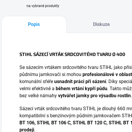
na vybrané produkty
Popis
Diskuze
STIHL SÁZECÍ VRTÁK SRDCOVITÉHO TVARU Ø 400
Se sázecím vrtákem srdcovitého tvaru STIHL jako pří
půdnímu jamkovači si mohou
profesionálové v oblast
komunální sféře
usnadnit práci při sázení
. Díky speci
velmi efektivně a
během vrtání kypří půdu
. Takto můž
bez velké námahy
vytvářet jamky pro výsadbu rostlin
.
Sázecí vrták srdcovitého tvaru STIHL je dlouhý 660
kompatibilní s benzínovým půdním jamkovačem STIH
BT 106, STIHL BT 106 C, STIHL BT 120 C, STIHL BT 12
prodeji
.