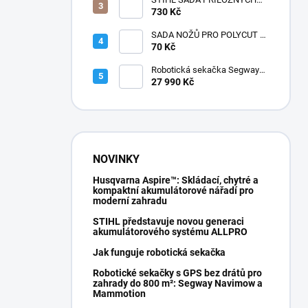
POLŠTÁŘKŮ
730 Kč
SADA NOŽŮ PRO POLYCUT 2-
2
70 Kč
Robotická sekačka Segway
Navimow i210E AWD
27 990 Kč
NOVINKY
Husqvarna Aspire™: Skládací, chytré a
kompaktní akumulátorové nářadí pro
moderní zahradu
STIHL představuje novou generaci
akumulátorového systému ALLPRO
Jak funguje robotická sekačka
Robotické sekačky s GPS bez drátů pro
zahrady do 800 m²: Segway Navimow a
Mammotion