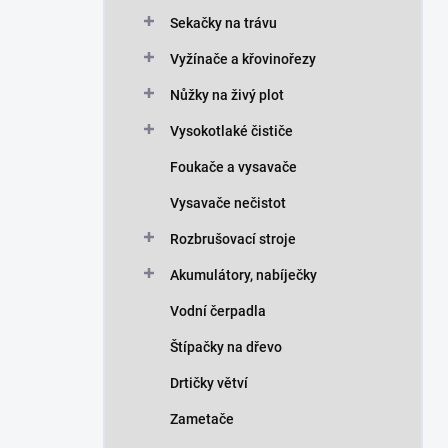
n
Sekačky na trávu
í
p
Vyžínače a křovinořezy
a
n
Nůžky na živý plot
e
Vysokotlaké čističe
l
Foukače a vysavače
Vysavače nečistot
Rozbrušovací stroje
Akumulátory, nabíječky
Vodní čerpadla
Štípačky na dřevo
Drtičky větví
Zametače