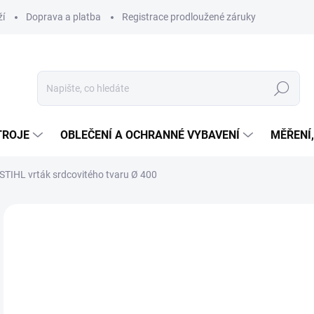
ží
Doprava a platba
Registrace prodloužené záruky
Hledat
TROJE
OBLEČENÍ A OCHRANNÉ VYBAVENÍ
MĚŘENÍ
STIHL vrták srdcovitého tvaru Ø 400
Neohodnoceno
Podrobnosti hodnocení
ZNAČKA
5 
ZDARMA
4 9
Měr
OBV