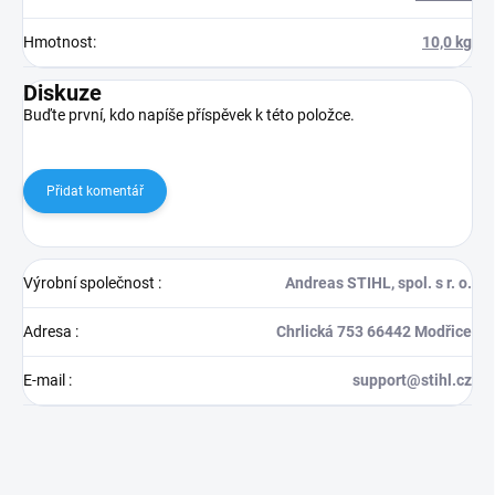
Hmotnost
:
10,0 kg
Diskuze
Buďte první, kdo napíše příspěvek k této položce.
Přidat komentář
Výrobní společnost
:
Andreas STIHL, spol. s r. o.
Adresa
:
Chrlická 753 66442 Modřice
E-mail
:
support@stihl.cz