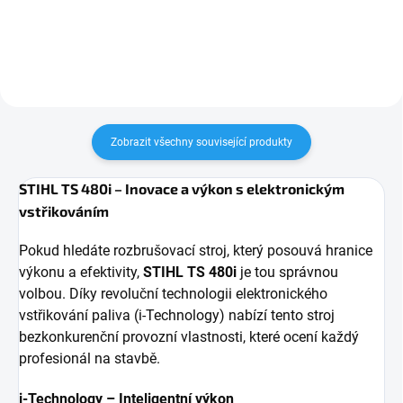
materiálů včetně tvrdého betonu,
kovových profilů, výztužných tyčí
železobetonu, vyztuženého...
a ocelových nosníků....
Zobrazit všechny související produkty
STIHL TS 480i – Inovace a výkon s elektronickým
vstřikováním
Pokud hledáte rozbrušovací stroj, který posouvá hranice
výkonu a efektivity,
STIHL TS 480i
je tou správnou
volbou. Díky revoluční technologii elektronického
vstřikování paliva (i-Technology) nabízí tento stroj
bezkonkurenční provozní vlastnosti, které ocení každý
profesionál na stavbě.
i-Technology – Inteligentní výkon