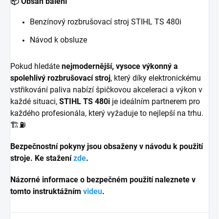
📦 Obsah balení
Benzínový rozbrušovací stroj STIHL TS 480i
Návod k obsluze
Pokud hledáte
nejmodernější, vysoce výkonný a
spolehlivý rozbrušovací stroj
, který díky elektronickému
vstřikování paliva nabízí špičkovou akceleraci a výkon v
každé situaci,
STIHL TS 480i
je ideálním partnerem pro
každého profesionála, který vyžaduje to nejlepší na trhu.
🏗️⛽
Bezpečnostní pokyny jsou obsaženy v návodu k použití
stroje. Ke stažení
zde
.
Názorné informace o bezpečném použití naleznete v
tomto instruktážním
videu
.