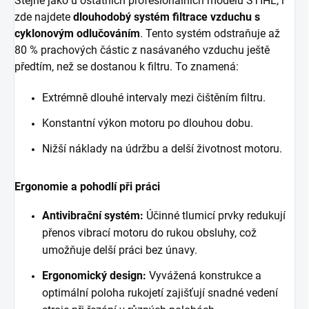
Stejně jako u ostatních profesionálních modelů STIHL, i
zde najdete
dlouhodobý systém filtrace vzduchu s
cyklonovým odlučováním
. Tento systém odstraňuje až
80 % prachových částic z nasávaného vzduchu ještě
předtím, než se dostanou k filtru. To znamená:
Extrémně dlouhé intervaly mezi čištěním filtru.
Konstantní výkon motoru po dlouhou dobu.
Nižší náklady na údržbu a delší životnost motoru.
Ergonomie a pohodlí při práci
Antivibrační systém:
Účinné tlumicí prvky redukují
přenos vibrací motoru do rukou obsluhy, což
umožňuje delší práci bez únavy.
Ergonomický design:
Vyvážená konstrukce a
optimální poloha rukojetí zajišťují snadné vedení