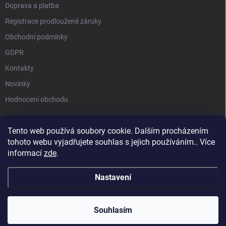
Doprava a platba
Registrace prodloužené záruky
Obchodní podmínky
GDPR
Kontakty
Novinky
Hodnocení obchodu
Tento web používá soubory cookie. Dalším procházením
tohoto webu vyjadřujete souhlas s jejich používáním.. Více
STIHL |
STIHL TIMBERSPORTS |
HUSQVARNA |
MILWAUKEE |
informací
zde
.
SEGWAY NAVIMOW |
MAMMOTION
Nastavení
Copyright 2026
Akční zahrada ToolTrade Group
. Všechna práva vyhrazena.
Souhlasím
Vytvořil Shoptet