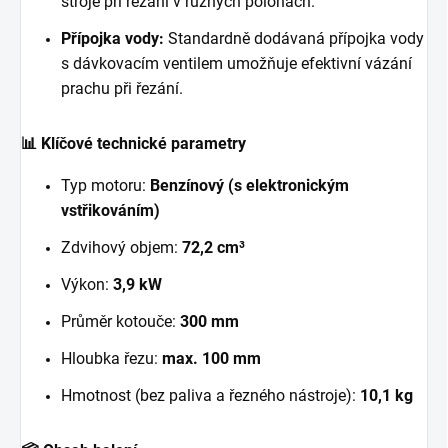
stroje při řezání v různých polohách.
Přípojka vody:
Standardně dodávaná přípojka vody
s dávkovacím ventilem umožňuje efektivní vázání
prachu při řezání.
📊 Klíčové technické parametry
Typ motoru:
Benzínový (s elektronickým
vstřikováním)
Zdvihový objem:
72,2 cm³
Výkon:
3,9 kW
Průměr kotouče:
300 mm
Hloubka řezu:
max. 100 mm
Hmotnost (bez paliva a řezného nástroje):
10,1 kg