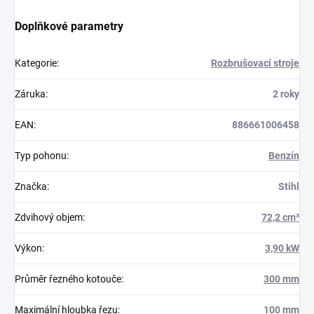
Doplňkové parametry
Kategorie
:
Rozbrušovací stroje
Záruka
:
2 roky
EAN
:
886661006458
Typ pohonu
:
Benzín
Značka
:
Stihl
Zdvihový objem
:
72,2 cm³
Výkon
:
3,90 kW
Průměr řezného kotouče
:
300 mm
Maximální hloubka řezu
:
100 mm