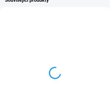
Související produkty
150 08350947013
150 08350107000
ZDARMA
OBVYKLÉ NASKLADNĚNÍ DO 3 DNŮ
OBVYKLÉ NASKLADNĚNÍ DO 3 DNŮ
Diamantový rozbrušovací
Rozbrušovací kotouč
kotouč Stihl D-BA90 350
Stihl K-ME 300
6 780 Kč
260 Kč
5 603 Kč bez DPH
215 Kč bez DPH
Do košíku
Do košíku
STIHL D-BA90 Ø 350 mm je
STIHL K-ME Ø 300 mm je
univerzální diamantový
rozbrušovací kotouč se
rozbrušovací kotouč určený pro
syntetickou pryskyřičnou vazbou
řezání různorodých stavebních
určený pro řezání stavební oceli,