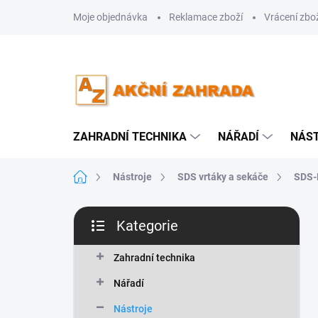
Přejít
Moje objednávka
Reklamace zboží
Vrácení zbo
na
obsah
ZAHRADNÍ TECHNIKA
NÁŘADÍ
NÁS
Domů
Nástroje
SDS vrtáky a sekáče
SDS-
P
Kategorie
o
Přeskočit
s
kategorie
t
Zahradní technika
r
Nářadí
a
n
Nástroje