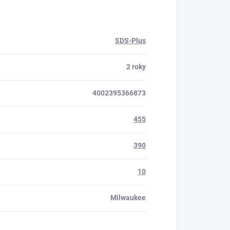
SDS-Plus
2 roky
4002395366873
455
390
10
Milwaukee