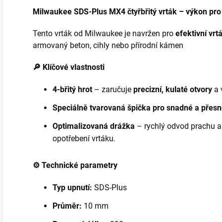
Milwaukee SDS-Plus MX4 čtyřbřitý vrták – výkon pro
Tento vrták od Milwaukee je navržen pro
efektivní vrt
armovaný beton, cihly nebo přírodní kámen
🔎 Klíčové vlastnosti
4-břitý hrot
– zaručuje
precizní, kulaté otvory
a v
Speciálně tvarovaná špička pro snadné a přesn
Optimalizovaná drážka
– rychlý odvod prachu a 
opotřebení vrtáku.
⚙️ Technické parametry
Typ upnutí:
SDS-Plus
Průměr:
10 mm