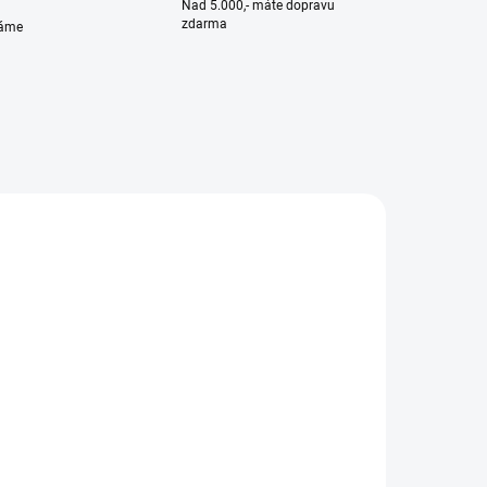
Nad 5.000,- máte dopravu
zdarma
váme