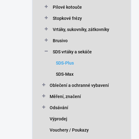
n
Pilové kotouče
í
p
Stopkové frézy
a
n
Vrtáky, sukovníky, zátkovníky
e
Brusivo
l
SDS vrtáky a sekáče
SDS-Plus
SDS-Max
Oblečení a ochranné vybavení
Měření, značení
Odsávání
Výprodej
Vouchery / Poukazy