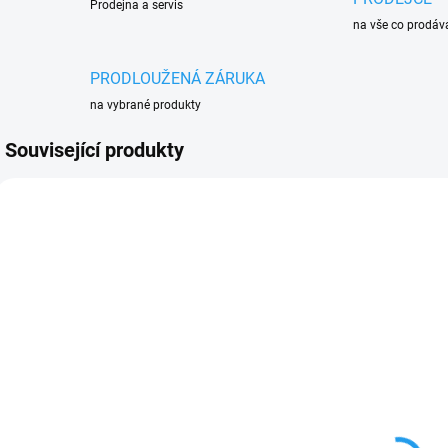
Prodejna a servis
na vše co prodá
PRODLOUŽENÁ ZÁRUKA
na vybrané produkty
Související produkty
AKCE
AKCE
270 4933464579
270 4933478888
PRODLOUŽENÁ
PRODLOUŽENÁ
ZÁRUKA
ZÁRUKA
ZDARMA
SKLADEM
SKLADEM
(1 KS)
(1 KS)
Kombinované
Aku SDS-Plus
kladivo SDS-
kladivo
Plus
Milwaukee
Milwaukee