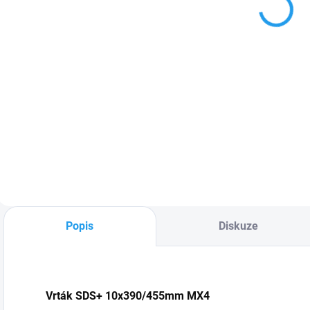
5 490 Kč
M18 FHX-0X
PH26TX
9 250 Kč
4 537 Kč bez DPH
+ Prodloužená
+ Prodloužená
7 645 Kč bez DPH
záruka
záruka
Do košíku
Do košíku
Milwaukee PH26TX
Milwaukee M18™
je kompaktní vrtací
FHX-0X je vysoce
a sekací kladivo
výkonné
SDS-Plus určené
akumulátorové
pro profesionální
kombinované
použití.
kladivo navržené
pro profesionální
použití. Díky
bezkartáčovému
Popis
Diskuze
motoru
POWERSTATE™ a
technologii
REDLINK PLUS™...
Vrták SDS+ 10x390/455mm MX4