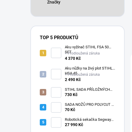
Značky
TOP 5 PRODUKTŮ
Aku vyžínač STIHL FSA 50
SET
+ Prodloužená záruka
4 370 Kč
Aku nůžky na živý plot STIHL
HSA 45
+ Prodloužená záruka
2 490 Kč
STIHL SADA PŘÍLOŽNÝCH
POLŠTÁŘKŮ
730 Kč
SADA NOŽŮ PRO POLYCUT 2-
2
70 Kč
Robotická sekačka Segway
Navimow i210E AWD
27 990 Kč