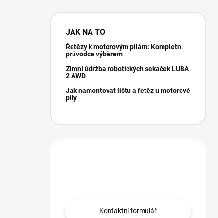
JAK NA TO
Řetězy k motorovým pilám: Kompletní
průvodce výběrem
Zimní údržba robotických sekaček LUBA
2 AWD
Jak namontovat lištu a řetěz u motorové
pily
Potřebujete poradit?
Obraťte se na nás.
Kontaktní formulář