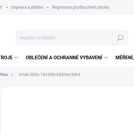
ží
Doprava a platba
Registrace prodloužené záruky
Hledat
TROJE
OBLEČENÍ A OCHRANNÉ VYBAVENÍ
MĚŘENÍ
Plus
Vrták SDS+ 10x390/455mm MX4
Neohodnoceno
Podrobnosti hodnocení
ZNAČKA
AKCE
5
419