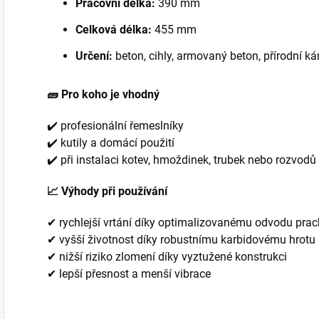
Pracovní délka:
390 mm
Celková délka:
455 mm
Určení:
beton, cihly, armovaný beton, přírodní k
🧱 Pro koho je vhodný
✔️ profesionální řemeslníky
✔️ kutily a domácí použití
✔️ při instalaci kotev, hmoždinek, trubek nebo rozvodů
📈 Výhody při používání
✔ rychlejší vrtání díky optimalizovanému odvodu pra
✔ vyšší životnost díky robustnímu karbidovému hrotu
✔ nižší riziko zlomení díky vyztužené konstrukci
✔ lepší přesnost a menší vibrace