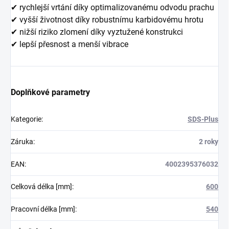
✔ rychlejší vrtání díky optimalizovanému odvodu prachu
✔ vyšší životnost díky robustnímu karbidovému hrotu
✔ nižší riziko zlomení díky vyztužené konstrukci
✔ lepší přesnost a menší vibrace
Doplňkové parametry
Kategorie
:
SDS-Plus
Záruka
:
2 roky
EAN
:
4002395376032
Celková délka [mm]
:
600
Pracovní délka [mm]
:
540