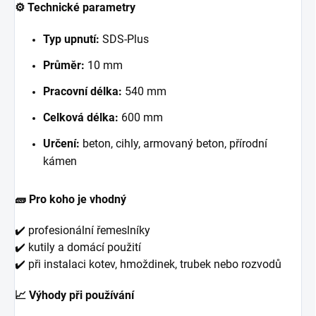
⚙️ Technické parametry
Typ upnutí:
SDS-Plus
Průměr:
10 mm
Pracovní délka:
540 mm
Celková délka:
600 mm
Určení:
beton, cihly, armovaný beton, přírodní
kámen
🧱 Pro koho je vhodný
✔️ profesionální řemeslníky
✔️ kutily a domácí použití
✔️ při instalaci kotev, hmoždinek, trubek nebo rozvodů
📈 Výhody při používání