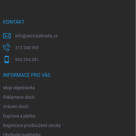
p
a
t
í
KONTAKT
info
@
akcnizahrada.cz
312 240 995
602 204 281
INFORMACE PRO VÁS
Moje objednávka
Reklamace zboží
Vrácení zboží
Doprava a platba
Registrace prodloužené záruky
Obchodní podmínky