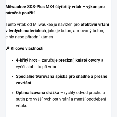
Milwaukee SDS-Plus MX4 čtyřbřitý vrták – výkon pro
náročné použití
Tento vrták od Milwaukee je navržen pro
efektivní vrtání
v tvrdých materiálech
, jako je beton, armovaný beton,
cihly nebo přírodní kámen
🔎 Klíčové vlastnosti
4-břitý hrot
– zaručuje
precizní, kulaté otvory
a
vyšší stabilitu při vrtání.
Speciálně tvarovaná špička pro snadné a přesné
zavrtání
Optimalizovaná drážka
– rychlý odvod prachu a
sutin pro vyšší rychlost vrtání a menší opotřebení
vrtáku.