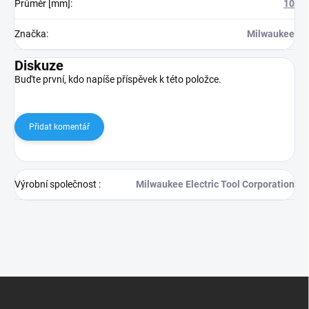
Průměr [mm]
:
10
Značka
:
Milwaukee
Diskuze
Buďte první, kdo napíše příspěvek k této položce.
Přidat komentář
Výrobní společnost
:
Milwaukee Electric Tool Corporation
Z
á