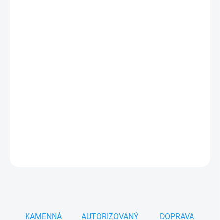
cena:
MOŽNOSTI
DORUČENÍ
−
+
Přidat do košíku
Milwaukee SDS-Plus čtyřbřitý vrták na beton a cihly
Vysoce výkonný vrták se 4-břitým hrotem pro
rychlé,
přesné a efektivní vrtání
v betonu, armovaném betonu,
cihle a přírodním kameni.
DETAILNÍ INFORMACE
ZEPTAT SE
HLÍDAT
KAMENNÁ
AUTORIZOVANÝ
DOPRAVA