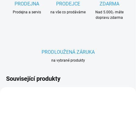
PRODEJNA
PRODEJCE
ZDARMA
Prodejna a servis
na vše co prodáváme
Nad 5.000,- máte
dopravu zdarma
PRODLOUŽENÁ ZÁRUKA
na vybrané produkty
Související produkty
AKCE
AKCE
270 4933464579
270 4933478888
PRODLOUŽENÁ
PRODLOUŽENÁ
ZÁRUKA
ZÁRUKA
ZDARMA