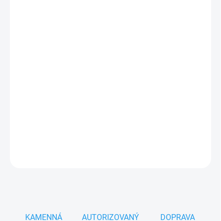
cena:
MOŽNOSTI
DORUČENÍ
−
+
Přidat do košíku
Milwaukee SDS-Plus čtyřbřitý vrták na beton a cihly
Vysoce výkonný vrták se 4-břitým hrotem pro
rychlé,
přesné a efektivní vrtání
v betonu, armovaném betonu,
cihle a přírodním kameni.
DETAILNÍ INFORMACE
ZEPTAT SE
HLÍDAT
KAMENNÁ
AUTORIZOVANÝ
DOPRAVA