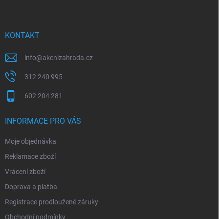
p
a
t
í
KONTAKT
info
@
akcnizahrada.cz
312 240 995
602 204 281
INFORMACE PRO VÁS
Moje objednávka
Reklamace zboží
Vrácení zboží
Doprava a platba
Registrace prodloužené záruky
Obchodní podmínky