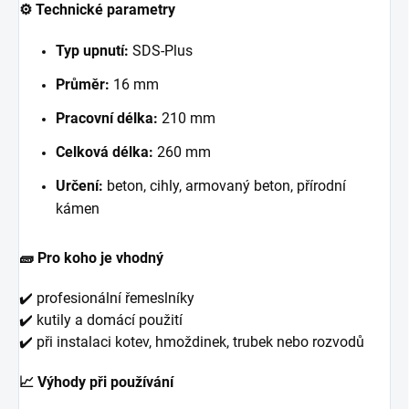
⚙️ Technické parametry
Typ upnutí:
SDS-Plus
Průměr:
16 mm
Pracovní délka:
210 mm
Celková délka:
260 mm
Určení:
beton, cihly, armovaný beton, přírodní
kámen
🧱 Pro koho je vhodný
✔️ profesionální řemeslníky
✔️ kutily a domácí použití
✔️ při instalaci kotev, hmoždinek, trubek nebo rozvodů
📈 Výhody při používání