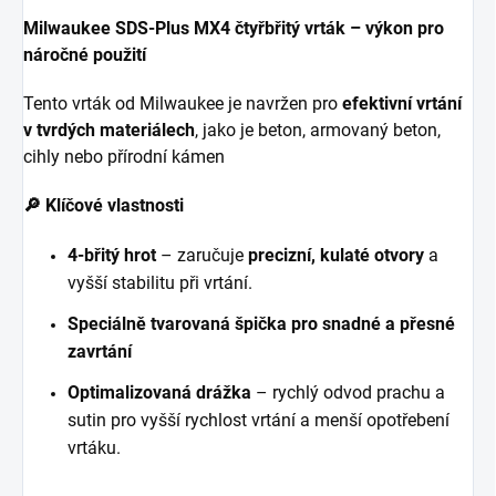
Milwaukee SDS-Plus MX4 čtyřbřitý vrták – výkon pro
náročné použití
Tento vrták od Milwaukee je navržen pro
efektivní vrtání
v tvrdých materiálech
, jako je beton, armovaný beton,
cihly nebo přírodní kámen
🔎 Klíčové vlastnosti
4-břitý hrot
– zaručuje
precizní, kulaté otvory
a
vyšší stabilitu při vrtání.
Speciálně tvarovaná špička pro snadné a přesné
zavrtání
Optimalizovaná drážka
– rychlý odvod prachu a
sutin pro vyšší rychlost vrtání a menší opotřebení
vrtáku.