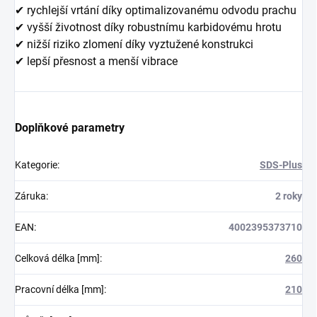
✔ rychlejší vrtání díky optimalizovanému odvodu prachu
✔ vyšší životnost díky robustnímu karbidovému hrotu
✔ nižší riziko zlomení díky vyztužené konstrukci
✔ lepší přesnost a menší vibrace
Doplňkové parametry
Kategorie
:
SDS-Plus
Záruka
:
2 roky
EAN
:
4002395373710
Celková délka [mm]
:
260
Pracovní délka [mm]
:
210