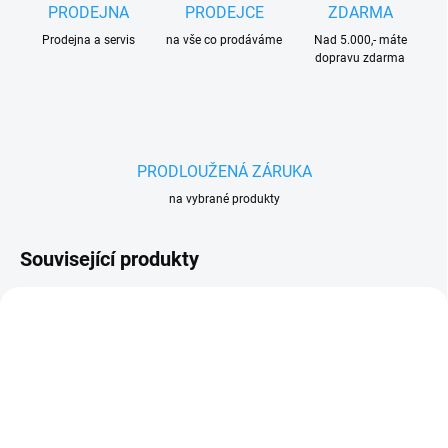
PRODEJNA
PRODEJCE
ZDARMA
Prodejna a servis
na vše co prodáváme
Nad 5.000,- máte
dopravu zdarma
PRODLOUŽENÁ ZÁRUKA
na vybrané produkty
Související produkty
AKCE
AKCE
270 4933464579
270 4933478888
PRODLOUŽENÁ
PRODLOUŽENÁ
ZÁRUKA
ZÁRUKA
ZDARMA