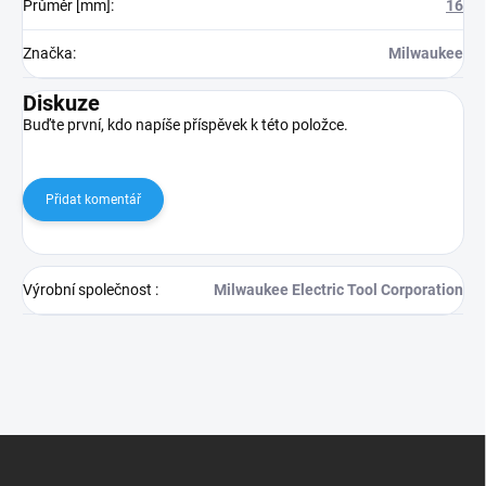
Průměr [mm]
:
16
Značka
:
Milwaukee
Diskuze
Buďte první, kdo napíše příspěvek k této položce.
Přidat komentář
Výrobní společnost
:
Milwaukee Electric Tool Corporation
Z
á