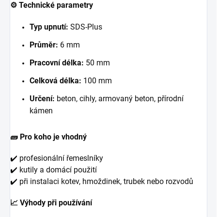
⚙️ Technické parametry
Typ upnutí:
SDS-Plus
Průměr:
6 mm
Pracovní délka:
50 mm
Celková délka:
100 mm
Určení:
beton, cihly, armovaný beton, přírodní
kámen
🧱 Pro koho je vhodný
✔️ profesionální řemeslníky
✔️ kutily a domácí použití
✔️ při instalaci kotev, hmoždinek, trubek nebo rozvodů
📈 Výhody při používání