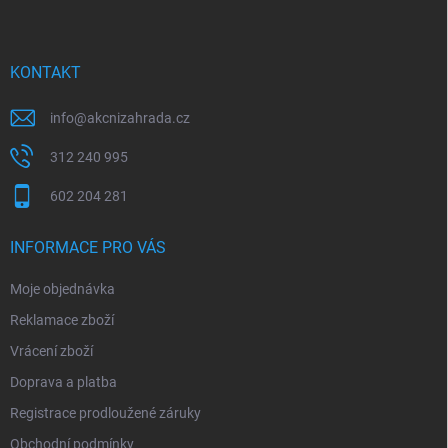
p
a
t
í
KONTAKT
info
@
akcnizahrada.cz
312 240 995
602 204 281
INFORMACE PRO VÁS
Moje objednávka
Reklamace zboží
Vrácení zboží
Doprava a platba
Registrace prodloužené záruky
Obchodní podmínky