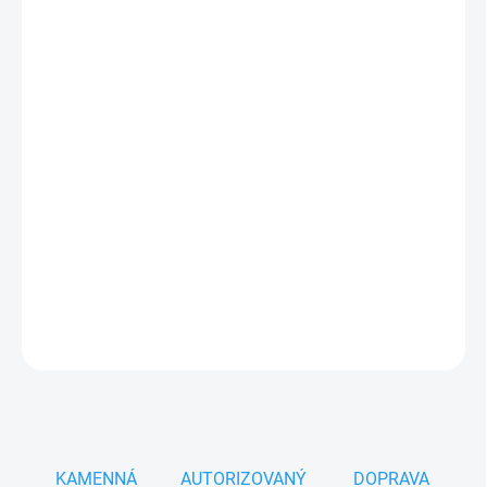
cena:
MOŽNOSTI
DORUČENÍ
−
+
Přidat do košíku
Milwaukee SDS-Plus čtyřbřitý vrták na beton a cihly
Vysoce výkonný vrták se 4-břitým hrotem pro
rychlé,
přesné a efektivní vrtání
v betonu, armovaném betonu,
cihle a přírodním kameni.
DETAILNÍ INFORMACE
ZEPTAT SE
HLÍDAT
KAMENNÁ
AUTORIZOVANÝ
DOPRAVA