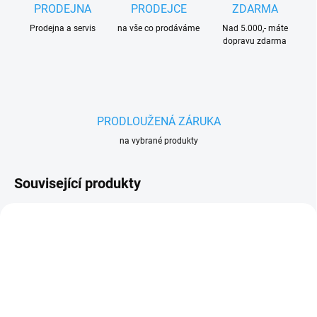
PRODEJNA
PRODEJCE
ZDARMA
Prodejna a servis
na vše co prodáváme
Nad 5.000,- máte
dopravu zdarma
PRODLOUŽENÁ ZÁRUKA
na vybrané produkty
Související produkty
AKCE
AKCE
270 4933464579
270 4933478888
PRODLOUŽENÁ
PRODLOUŽENÁ
ZÁRUKA
ZÁRUKA
ZDARMA