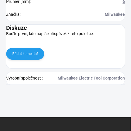
Průměr [mm]
:
6
Značka
:
Milwaukee
Diskuze
Buďte první, kdo napíše příspěvek k této položce.
Přidat komentář
Výrobní společnost
:
Milwaukee Electric Tool Corporation
Z
á