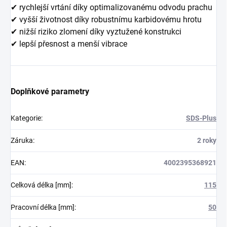
✔ rychlejší vrtání díky optimalizovanému odvodu prachu
✔ vyšší životnost díky robustnímu karbidovému hrotu
✔ nižší riziko zlomení díky vyztužené konstrukci
✔ lepší přesnost a menší vibrace
Doplňkové parametry
Kategorie
:
SDS-Plus
Záruka
:
2 roky
EAN
:
4002395368921
Celková délka [mm]
:
115
Pracovní délka [mm]
:
50