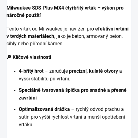
Milwaukee SDS-Plus MX4 čtyřbřitý vrták – výkon pro
náročné použití
Tento vrták od Milwaukee je navržen pro
efektivní vrtání
v tvrdých materiálech
, jako je beton, armovaný beton,
cihly nebo přírodní kámen
🔎 Klíčové vlastnosti
4-břitý hrot
– zaručuje
precizní, kulaté otvory
a
vyšší stabilitu při vrtání.
Speciálně tvarovaná špička pro snadné a přesné
zavrtání
Optimalizovaná drážka
– rychlý odvod prachu a
sutin pro vyšší rychlost vrtání a menší opotřebení
vrtáku.