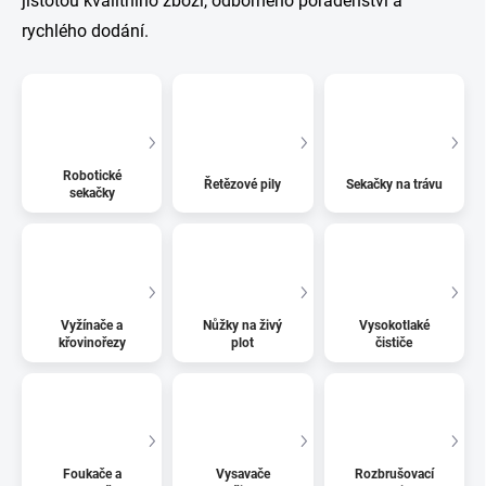
jistotou kvalitního zboží, odborného poradenství a
rychlého dodání.
Robotické
Řetězové pily
Sekačky na trávu
sekačky
Vyžínače a
Nůžky na živý
Vysokotlaké
křovinořezy
plot
čističe
Foukače a
Vysavače
Rozbrušovací