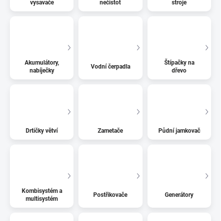
vysavače
nečistot
stroje
Akumulátory,
Štípačky na
Vodní čerpadla
nabíječky
dřevo
Drtičky větví
Zametače
Půdní jamkovač
Kombisystém a
Postřikovače
Generátory
multisystém