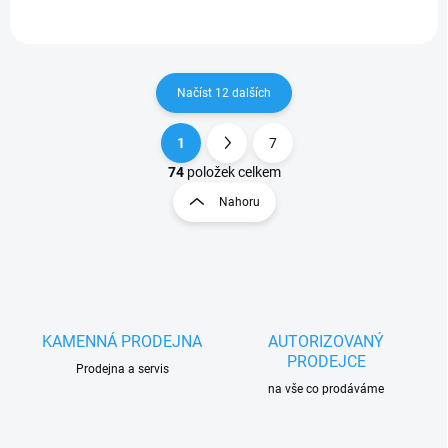
Načíst 12 dalších
1
7
O
S
v
t
74
položek celkem
l
r
Nahoru
á
á
d
n
a
k
c
o
í
p
v
r
á
v
KAMENNÁ PRODEJNA
AUTORIZOVANÝ
n
k
PRODEJCE
í
Prodejna a servis
y
na vše co prodáváme
v
ý
p