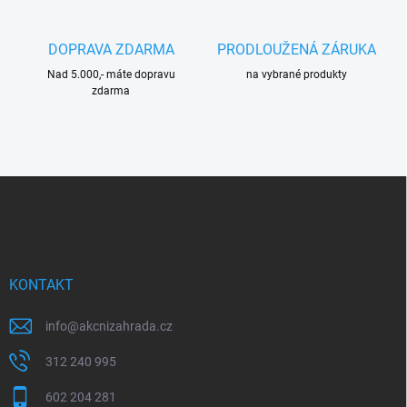
i
s
u
DOPRAVA ZDARMA
PRODLOUŽENÁ ZÁRUKA
Nad 5.000,- máte dopravu
na vybrané produkty
zdarma
Z
á
p
a
t
í
KONTAKT
info
@
akcnizahrada.cz
312 240 995
602 204 281