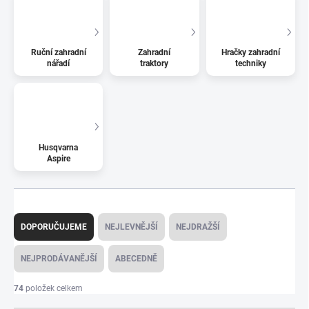
Ruční zahradní
Zahradní
Hračky zahradní
nářadí
traktory
techniky
Husqvarna
Aspire
Ř
a
DOPORUČUJEME
NEJLEVNĚJŠÍ
NEJDRAŽŠÍ
z
e
NEJPRODÁVANĚJŠÍ
ABECEDNĚ
n
í
74
položek celkem
p