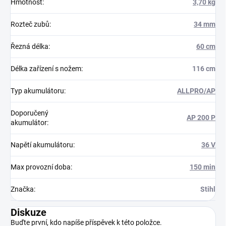
Hmotnost
:
3,70 kg
Rozteč zubů
:
34 mm
Řezná délka
:
60 cm
Délka zařízení s nožem
:
116 cm
Typ akumulátoru
:
ALLPRO/AP
Doporučený
AP 200 P
akumulátor
:
Napětí akumulátoru
:
36 V
Max provozní doba
:
150 min
Značka
:
Stihl
Diskuze
Buďte první, kdo napíše příspěvek k této položce.