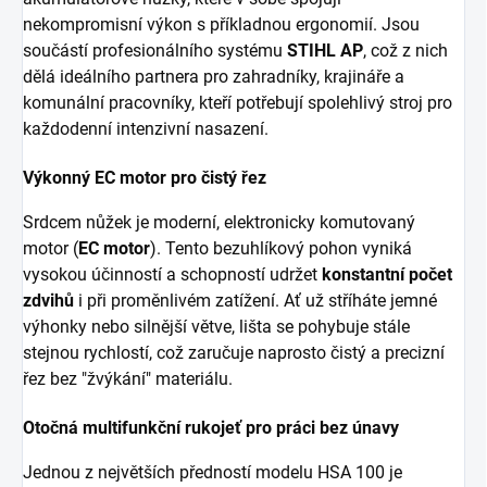
nekompromisní výkon s příkladnou ergonomií. Jsou
součástí profesionálního systému
STIHL AP
, což z nich
dělá ideálního partnera pro zahradníky, krajináře a
komunální pracovníky, kteří potřebují spolehlivý stroj pro
každodenní intenzivní nasazení.
Výkonný EC motor pro čistý řez
Srdcem nůžek je moderní, elektronicky komutovaný
motor (
EC motor
). Tento bezuhlíkový pohon vyniká
vysokou účinností a schopností udržet
konstantní počet
zdvihů
i při proměnlivém zatížení. Ať už stříháte jemné
výhonky nebo silnější větve, lišta se pohybuje stále
stejnou rychlostí, což zaručuje naprosto čistý a precizní
řez bez "žvýkání" materiálu.
Otočná multifunkční rukojeť pro práci bez únavy
Jednou z největších předností modelu HSA 100 je