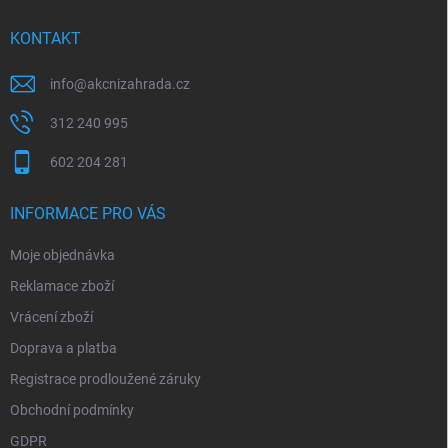
t
í
KONTAKT
info
@
akcnizahrada.cz
312 240 995
602 204 281
INFORMACE PRO VÁS
Moje objednávka
Reklamace zboží
Vrácení zboží
Doprava a platba
Registrace prodloužené záruky
Obchodní podmínky
GDPR