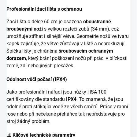
Profesionální žací lišta s ochranou
Žací lišta o délce 60 cm je osazena
oboustranně
broušenými noži
s velkou roztečí zubů (34 mm), což
umožňuje stříhat i silnější větve. Geometrie nožů ve tvaru
kapek zajišťuje, že větve zůstávají v liště a neprokluzují.
Špička lišty je chráněna
šroubovacím ochranným
dorazem
, který brání poškození nožů při práci v blízkosti
země, zdí nebo jiných překážek.
Odolnost vůči počasí (IPX4)
Jako profesionální nářadí jsou nůžky HSA 100
certifikovány dle standardu
IPX4
. To znamená, že jsou
odolné proti stříkající vodě ze všech směrů. Práce v ranní
rose nebo při nečekané přeháňce tak nepředstavuje pro
stroj žádný problém.
📊 Klíčové technické parametry