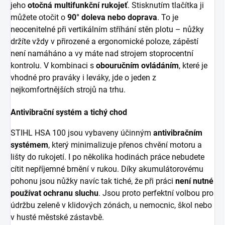
jeho
otočná multifunkční rukojeť
. Stisknutím tlačítka ji
můžete otočit o
90° doleva nebo doprava
. To je
neocenitelné při vertikálním stříhání stěn plotu – nůžky
držíte vždy v přirozené a ergonomické poloze, zápěstí
není namáháno a vy máte nad strojem stoprocentní
kontrolu. V kombinaci s
obouručním ovládáním
, které je
vhodné pro praváky i leváky, jde o jeden z
nejkomfortnějších strojů na trhu.
Antivibrační systém a tichý chod
STIHL HSA 100 jsou vybaveny účinným
antivibračním
systémem
, který minimalizuje přenos chvění motoru a
lišty do rukojetí. I po několika hodinách práce nebudete
cítit nepříjemné brnění v rukou. Díky akumulátorovému
pohonu jsou nůžky navíc tak tiché, že při práci
není nutné
používat ochranu sluchu
. Jsou proto perfektní volbou pro
údržbu zeleně v klidových zónách, u nemocnic, škol nebo
v husté městské zástavbě.