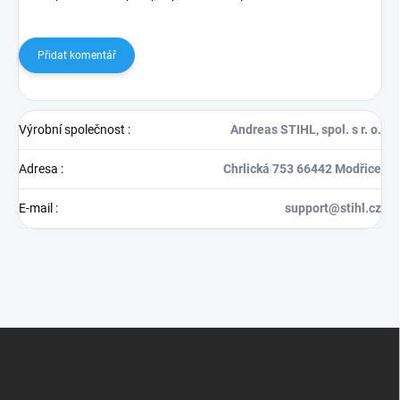
Přidat komentář
Výrobní společnost
:
Andreas STIHL, spol. s r. o.
Adresa
:
Chrlická 753 66442 Modřice
E-mail
:
support@stihl.cz
Z
á
p
a