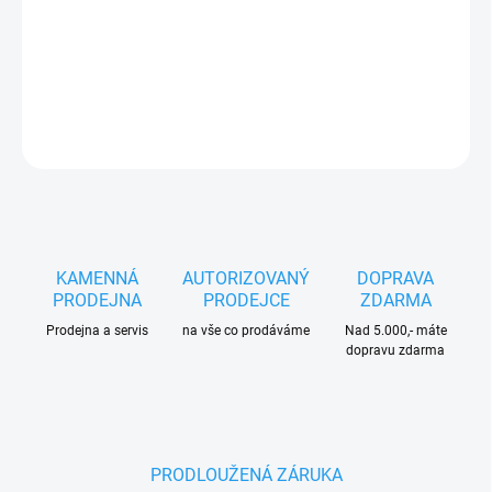
citlivých na hluk. Dodáváno
bez akumulátoru a
nabíječky
.
DETAILNÍ INFORMACE
ZEPTAT SE
HLÍDAT
KAMENNÁ
AUTORIZOVANÝ
DOPRAVA
PRODEJNA
PRODEJCE
ZDARMA
Prodejna a servis
na vše co prodáváme
Nad 5.000,- máte
dopravu zdarma
PRODLOUŽENÁ ZÁRUKA