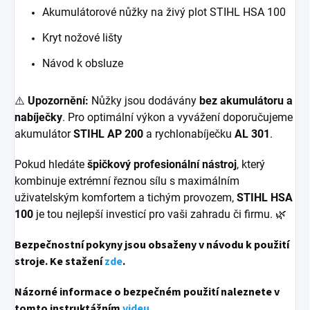
Akumulátorové nůžky na živý plot STIHL HSA 100
Kryt nožové lišty
Návod k obsluze
⚠️
Upozornění:
Nůžky jsou dodávány
bez akumulátoru a
nabíječky
. Pro optimální výkon a vyvážení doporučujeme
akumulátor
STIHL AP 200
a rychlonabíječku
AL 301
.
Pokud hledáte
špičkový profesionální nástroj
, který
kombinuje extrémní řeznou sílu s maximálním
uživatelským komfortem a tichým provozem,
STIHL HSA
100
je tou nejlepší investicí pro vaši zahradu či firmu. 🌿
Bezpečnostní pokyny jsou obsaženy v návodu k použití
stroje. Ke stažení
zde
.
Názorné informace o bezpečném použití naleznete v
tomto instruktážním
videu
.