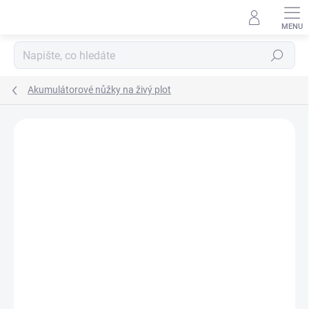
Přejít
na
obsah
Hledat
Akumulátorové nůžky na živý plot
Neohodnoceno
Podrobnosti hodnocení
ZNAČKA:
STIHL
PRODLOUŽENÁ
ZÁRUKA