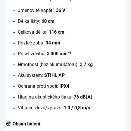
Jmenovité napětí:
36 V
Délka lišty:
60 cm
Celková délka:
116 cm
Rozteč zubů:
34 mm
Počet zdvihů:
3 000 min⁻¹
Hmotnost (bez akumulátoru):
3,7 kg
Aku systém:
STIHL AP
Ochrana proti vodě:
IPX4
Hladina akustického tlaku:
76 dB(A)
Vibrace vlevo/vpravo:
1,0 / 0,8 m/s
📦 Obsah balení