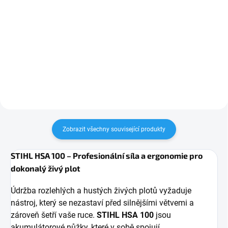
STIHL HSA 26 jsou lehké a
STIHL HSA 50 jsou lehké a
kompaktní akumulátorové nůžky
všestranné akumulátorové nůžky
na keře a trávu ze systému STIHL
na živé ploty ze systému STIHL
AS, ideální pro detailní úpravu
AK, ideální pro údržbu středně
okrasných dřevin a přesné
velkých živých plotů a okrasných
zastřihování okrajů...
dřevin kolem...
Zobrazit všechny související produkty
STIHL HSA 100 – Profesionální síla a ergonomie pro
dokonalý živý plot
Údržba rozlehlých a hustých živých plotů vyžaduje
nástroj, který se nezastaví před silnějšími větvemi a
zároveň šetří vaše ruce.
STIHL HSA 100
jsou
akumulátorové nůžky, které v sobě spojují