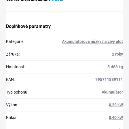
Doplňkové parametry
Kategorie
:
Akumulátorové nůžky na živý plot
Záruka
:
2 roky
Hmotnost
:
5.468 kg
EAN
:
795711889111
Typ pohonu
:
Akumulátor
Výkon
:
0,29 kW
Příkon
:
0,40 kW