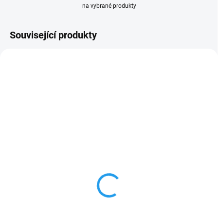
na vybrané produkty
Související produkty
PRODLOUŽENÁ
PRODLOUŽENÁ
ZÁRUKA
150 HA030113516
ZÁRUKA
150 45210113564
OBVYKLÉ NASKLADNĚNÍ DO 3 DNŮ
OBVYKLÉ NASKLADNĚNÍ DO 3 DNŮ
Aku nůžky na živý plot
Aku nůžky na živý plot
STIHL HSA 26 SET
STIHL HSA 50
+ Prodloužená záruka
+ Prodloužená záruka
3 640 Kč
4 280 Kč
3 008 Kč bez DPH
3 537 Kč bez DPH
Do košíku
Do košíku