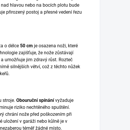
e nad hlavou nebo na bocích plotu bude
e přirozený postoj a přesné vedení řezu
ta o délce
50 cm
je osazena noži, které
chnologie zajišťuje, že nože zůstávají
pí a umožňuje jim zdravý růst. Rozteč
rně silnějších větví, což z těchto nůžek
keřů.
 stroje.
Obouruční spínání
vyžaduje
iminuje riziko nechtěného spuštění.
terý chrání nože před poškozením při
é uložení v garáži nebo kůlně je v
 nezaberou téměř žádné místo.