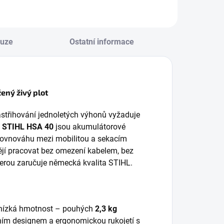
systému STIHL AP,
ůžky na živé ploty,
navržené pro
deální pro údržbu
údržbu vysokých a
tředně velkých
širokých živých
kuze
Ostatní informace
ahrad. S délkou
plotů. Díky
išty 45...
celkové...
ený živý plot
astřihování jednoletých výhonů vyžaduje
.
STIHL HSA 40
jsou akumulátorové
 rovnováhu mezi mobilitou a sekacím
tějí pracovat bez omezení kabelem, bez
terou zaručuje německá kvalita STIHL.
o nízká hmotnost – pouhých
2,3 kg
ním designem a ergonomickou rukojetí s