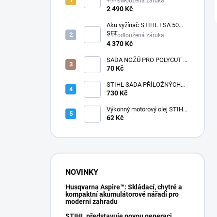
+ Prodloužená záruka
2 490 Kč
Aku vyžínač STIHL FSA 50
SET
+ Prodloužená záruka
4 370 Kč
SADA NOŽŮ PRO POLYCUT 2-
2
70 Kč
STIHL SADA PŘÍLOŽNÝCH
POLŠTÁŘKŮ
730 Kč
Výkonný motorový olej STIHL
HP
62 Kč
NOVINKY
Husqvarna Aspire™: Skládací, chytré a
kompaktní akumulátorové nářadí pro
moderní zahradu
STIHL představuje novou generaci