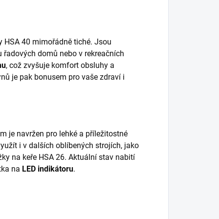
 HSA 40 mimořádně tiché. Jsou
 u řadových domů nebo v rekreačních
hu
, což zvyšuje komfort obsluhy a
nů je pak bonusem pro vaše zdraví i
ém je navržen pro lehké a příležitostné
žít i v dalších oblíbených strojích, jako
žky na keře HSA 26. Aktuální stav nabití
ítka na
LED indikátoru
.