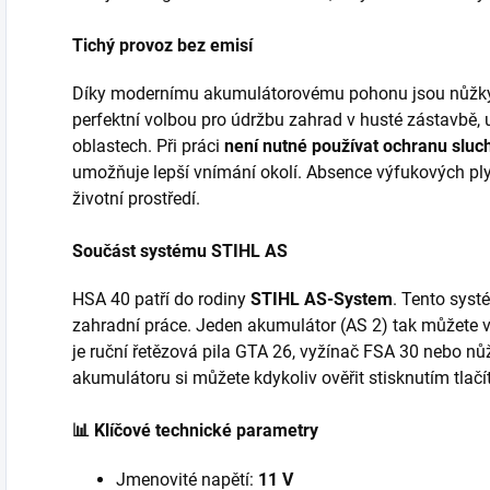
Tichý provoz bez emisí
Díky modernímu akumulátorovému pohonu jsou nůžky
perfektní volbou pro údržbu zahrad v husté zástavbě,
oblastech. Při práci
není nutné používat ochranu sluc
umožňuje lepší vnímání okolí. Absence výfukových ply
životní prostředí.
Součást systému STIHL AS
HSA 40 patří do rodiny
STIHL AS-System
. Tento syst
zahradní práce. Jeden akumulátor (AS 2) tak můžete vyu
je ruční řetězová pila GTA 26, vyžínač FSA 30 nebo nů
akumulátoru si můžete kdykoliv ověřit stisknutím tlač
📊 Klíčové technické parametry
Jmenovité napětí:
11 V