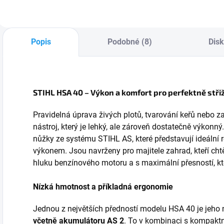
země. S
teleskopickou
n
teleskopickou tyčí
násadou, ideální
i
dosáhnete až do
pro bezpečné
s
Popis
Podobné (8)
Dis
výšky 4 metrů bez
stříhání vysokých a
z
nebezpečných...
širokých živých
l
plotů...
STIHL HSA 40 – Výkon a komfort pro perfektně střiž
Pravidelná úprava živých plotů, tvarování keřů nebo z
nástroj, který je lehký, ale zároveň dostatečně výkonný
nůžky ze systému STIHL AS, které představují ideální
výkonem. Jsou navrženy pro majitele zahrad, kteří ch
hluku benzínového motoru a s maximální přesností, k
Nízká hmotnost a příkladná ergonomie
Jednou z největších předností modelu HSA 40 je jeh
včetně akumulátoru AS 2
. To v kombinaci s kompakt