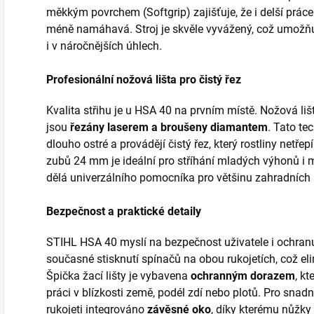
měkkým povrchem (Softgrip) zajišťuje, že i delší prác
méně namáhavá. Stroj je skvěle vyvážený, což umožňuj
i v náročnějších úhlech.
Profesionální nožová lišta pro čistý řez
Kvalita střihu je u HSA 40 na prvním místě. Nožová liš
jsou
řezány laserem a broušeny diamantem
. Tato te
dlouho ostré a provádějí čistý řez, který rostliny netře
zubů 24 mm je ideální pro stříhání mladých výhonů i mí
dělá univerzálního pomocníka pro většinu zahradních 
Bezpečnost a praktické detaily
STIHL HSA 40 myslí na bezpečnost uživatele i ochranu
současné stisknutí spínačů na obou rukojetích, což el
Špička žací lišty je vybavena
ochranným dorazem
, k
práci v blízkosti země, podél zdí nebo plotů. Pro snadn
rukojeti integrováno
závěsné oko
, díky kterému nůžky