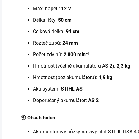
Max. napětí:
12 V
Délka lišty:
50 cm
Celková délka:
94 cm
Rozteč zubů:
24 mm
Počet zdvihů:
2 800 min⁻¹
Hmotnost (včetně akumulátoru AS 2):
2,3 kg
Hmotnost (bez akumulátoru):
1,9 kg
Aku systém:
STIHL AS
Doporučený akumulátor:
AS 2
📦 Obsah balení
Akumulátorové nůžky na živý plot STIHL HSA 4