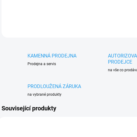
DETA
KAMENNÁ PRODEJNA
AUTORIZOV
PRODEJCE
Prodejna a servis
na vše co prodá
PRODLOUŽENÁ ZÁRUKA
na vybrané produkty
Související produkty
AKCE
AKCE
140 9705159-02
140 9705159-05