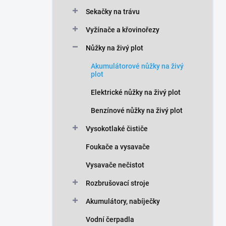
n
Sekačky na trávu
í
p
Vyžínače a křovinořezy
a
n
Nůžky na živý plot
e
Akumulátorové nůžky na živý
l
plot
Elektrické nůžky na živý plot
Benzínové nůžky na živý plot
Vysokotlaké čističe
Foukače a vysavače
Vysavače nečistot
Rozbrušovací stroje
Akumulátory, nabíječky
Vodní čerpadla