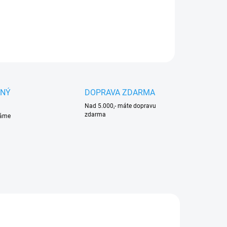
ILNÍ INFORMACE
ZEPTAT SE
HLÍDAT
ANÝ
DOPRAVA ZDARMA
Nad 5.000,- máte dopravu
zdarma
váme
PRODLOUŽENÁ
140 9705365-01
150 48590112913
ZÁRUKA