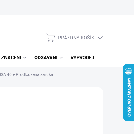
Kontakty
Novinky
PRÁZDNÝ KOŠÍK
NÁKUPNÍ
KOŠÍK
, ZNAČENÍ
ODSÁVÁNÍ
VÝPRODEJ
VOUCHERY /
 HSA 40
+ Prodloužená záruka
:
STIHL
810 Kč
49 Kč bez DPH