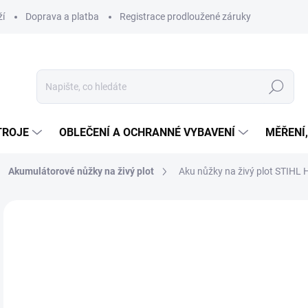
ží
Doprava a platba
Registrace prodloužené záruky
Hledat
TROJE
OBLEČENÍ A OCHRANNÉ VYBAVENÍ
MĚŘENÍ
Akumulátorové nůžky na živý plot
Aku nůžky na živý plot STIHL
Neohodnoceno
Podrobnosti hodnocení
ZNAČKA
PRODLOUŽENÁ
ZÁRUKA
3 
3 1