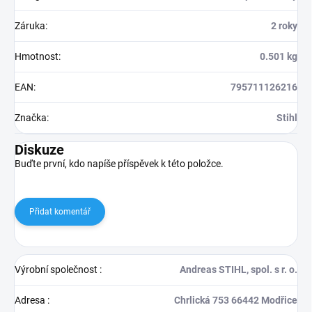
Záruka
:
2 roky
Hmotnost
:
0.501 kg
EAN
:
795711126216
Značka
:
Stihl
Diskuze
Buďte první, kdo napíše příspěvek k této položce.
Přidat komentář
Výrobní společnost
:
Andreas STIHL, spol. s r. o.
Adresa
:
Chrlická 753 66442 Modřice