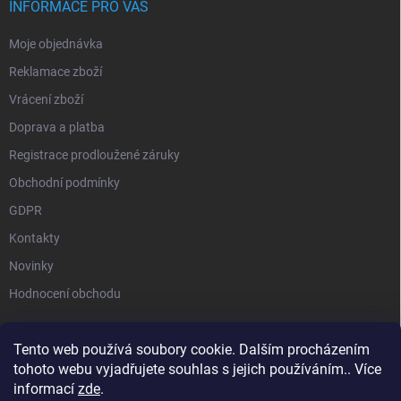
INFORMACE PRO VÁS
Moje objednávka
Reklamace zboží
Vrácení zboží
Doprava a platba
Registrace prodloužené záruky
Obchodní podmínky
GDPR
Kontakty
Novinky
Hodnocení obchodu
Tento web používá soubory cookie. Dalším procházením
tohoto webu vyjadřujete souhlas s jejich používáním.. Více
STIHL |
STIHL TIMBERSPORTS |
HUSQVARNA |
MILWAUKEE |
informací
zde
.