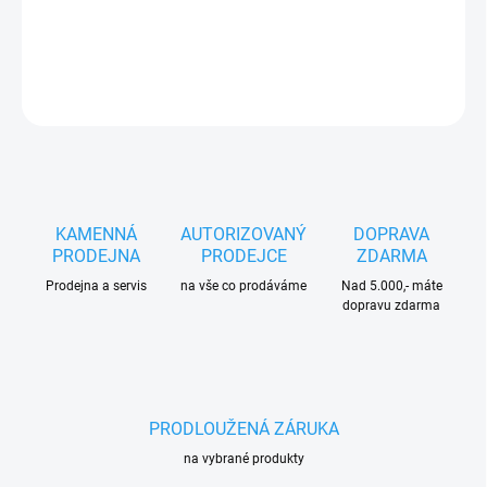
DETAILNÍ INFORMACE
ZEPTAT SE
HLÍDAT
KAMENNÁ
AUTORIZOVANÝ
DOPRAVA
PRODEJNA
PRODEJCE
ZDARMA
Prodejna a servis
na vše co prodáváme
Nad 5.000,- máte
dopravu zdarma
PRODLOUŽENÁ ZÁRUKA
na vybrané produkty