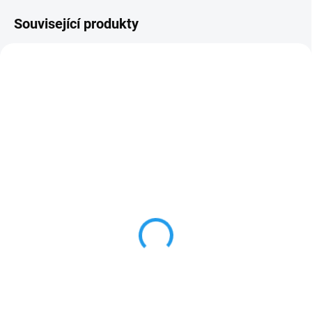
Související produkty
NOVINKA
AKCE
150 WB400113410
150 WA200111405
AKCE
PRODLOUŽENÁ
ZÁRUKA
PRODLOUŽENÁ
ZDARMA
ZDARMA
ZÁRUKA
OBVYKLÉ NASKLADNĚNÍ DO 3 DNŮ
OBVYKLÉ NASKLADNĚNÍ DO 3 DNŮ
Benzínová sekačka
Aku sekačka STIHL RMA
STIHL RM 443 T
243
+ Prodloužená záruka
+ Prodloužená záruka
14 290 Kč
12 050 Kč
11 810 Kč bez DPH
9 959 Kč bez DPH
Do košíku
Do košíku
STIHL RM 443 T je benzínová
STIHL RMA 243 je akumulátorová