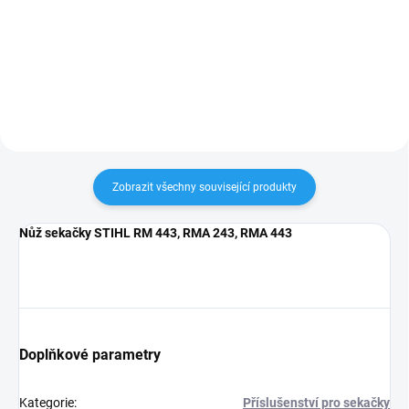
sekačka na trávu s vlastním
sekačka na trávu, ideální pro
pojezdem, ideální pro údržbu
menší zahrady. S šířkou sečení 41
středně velkých trávníků až do
cm a výškou sečení od 20 mm do
1200 m². S šířkou sečení 41 cm a
100 mm poskytuje efektivní
centrálním nastavením výšky...
sečení s různými...
Zobrazit všechny související produkty
Nůž sekačky STIHL RM 443, RMA 243, RMA 443
Doplňkové parametry
Kategorie
:
Příslušenství pro sekačky