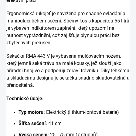
efektivní práci.
Ergonomická rukojeť je navržena pro snadné ovládání a
manipulaci během sečení. Sběrný koš s kapacitou 55 litrů
je vybaven indikátorem zaplnění, který upozorní na
nutnost vyprázdnění, což zajišťuje plynulou práci bez
zbytečných přerušení.
Sekačka RMA 443 V je vybavena mulčovacím nožem,
který jemně seká trávu na malé kousky, jež slouží jako
přírodní hnojivo a podporují zdraví trávníku. Díky lehkému
a skládacímu designu je sekačka snadno skladovatelná a
přenositelná.
Technické údaje:
Typ motoru:
Elektrický (lithium-iontová baterie)
Šířka sečení:
41 cm
Výška sečení:
25 - 75 mm (7 stupňů)