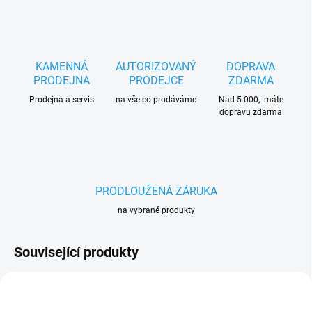
KAMENNÁ
AUTORIZOVANÝ
DOPRAVA
PRODEJNA
PRODEJCE
ZDARMA
Prodejna a servis
na vše co prodáváme
Nad 5.000,- máte
dopravu zdarma
PRODLOUŽENÁ ZÁRUKA
na vybrané produkty
Související produkty
AKCE
150 45204006545
150 00008840541