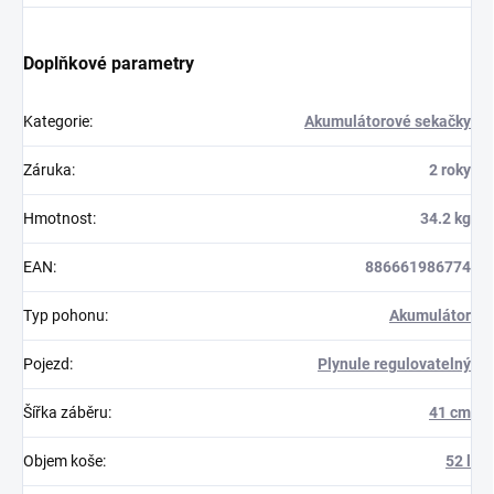
Doplňkové parametry
Kategorie
:
Akumulátorové sekačky
Záruka
:
2 roky
Hmotnost
:
34.2 kg
EAN
:
886661986774
Typ pohonu
:
Akumulátor
Pojezd
:
Plynule regulovatelný
Šířka záběru
:
41 cm
Objem koše
:
52 l