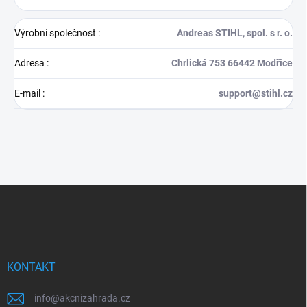
Výrobní společnost
:
Andreas STIHL, spol. s r. o.
Adresa
:
Chrlická 753 66442 Modřice
E-mail
:
support@stihl.cz
Z
á
p
a
t
í
KONTAKT
info
@
akcnizahrada.cz