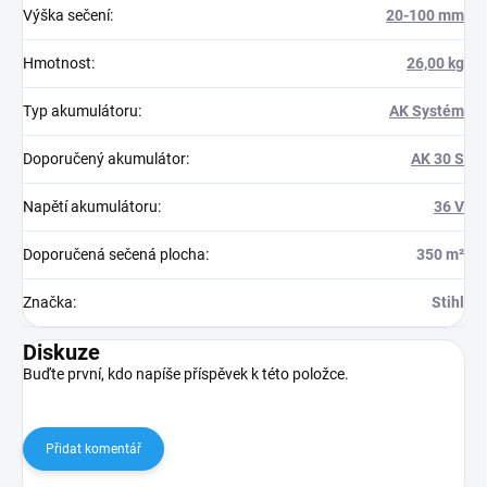
Výška sečení
:
20-100 mm
Hmotnost
:
26,00 kg
Typ akumulátoru
:
AK Systém
Doporučený akumulátor
:
AK 30 S
Napětí akumulátoru
:
36 V
Doporučená sečená plocha
:
350 m²
Značka
:
Stihl
Diskuze
Buďte první, kdo napíše příspěvek k této položce.
Přidat komentář