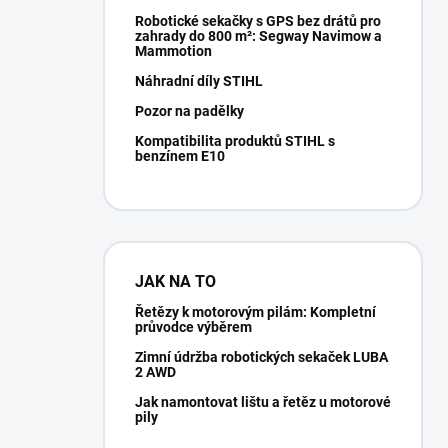
Robotické sekačky s GPS bez drátů pro
zahrady do 800 m²: Segway Navimow a
Mammotion
Náhradní díly STIHL
Pozor na padělky
Kompatibilita produktů STIHL s
benzínem E10
JAK NA TO
Řetězy k motorovým pilám: Kompletní
průvodce výběrem
Zimní údržba robotických sekaček LUBA
2 AWD
Jak namontovat lištu a řetěz u motorové
pily