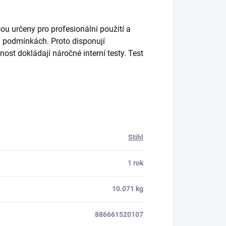
u určeny pro profesionální použití a
h podmínkách. Proto disponují
innost dokládají náročné interní testy. Test
Stihl
1 rok
10.071 kg
886661520107