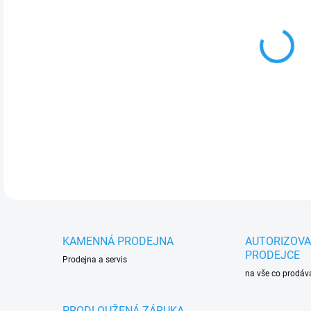
cena
MOŽ
Zád
při
DETA
KAMENNÁ PRODEJNA
AUTORIZOV
PRODEJCE
Prodejna a servis
na vše co prodá
PRODLOUŽENÁ ZÁRUKA