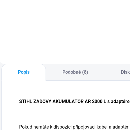
Do košíku
Do košíku
A
A
Akumulátorový AK-
NOSNÝ SYSTÉM
a
Systém
AP: INTELIGENTNÍ
z
STIHL kombinuje všestrannost
PŘEPRAVNÍ
s
a výkon pro
ŘEŠENÍ AŽ PRO 2
všechny zahradní
AKUMULÁTORY
práce. Můžete si
STIHL AP
vybrat lithium-
iontový akumulátor
AK, který nejlépe
Popis
Podobné (8)
Dis
vyhovuje...
STIHL ZÁDOVÝ AKUMULÁTOR AR 2000 L s adaptérem
Pokud nemáte k dispozici připojovací kabel a adaptér 