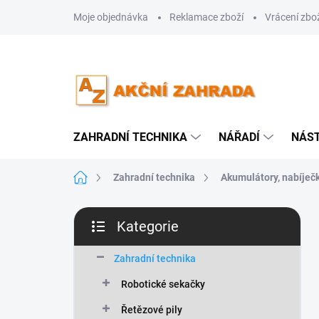
Přejít
Moje objednávka
Reklamace zboží
Vrácení zbo
na
obsah
ZAHRADNÍ TECHNIKA
NÁŘADÍ
NÁS
Domů
Zahradní technika
Akumulátory, nabíječ
P
Kategorie
o
Přeskočit
s
kategorie
t
Zahradní technika
r
Robotické sekačky
a
n
Řetězové pily