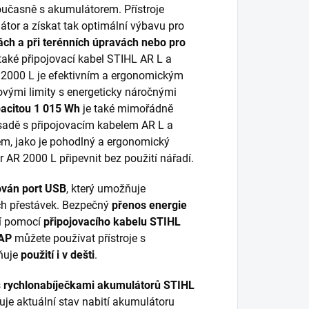
oučasně s akumulátorem. Přístroje
átor a získat tak optimální výbavu pro
ách a při terénních úpravách nebo pro
 také připojovací kabel STIHL AR L a
2000 L je efektivním a ergonomickým
ovými limity s energeticky náročnými
acitou 1 015 Wh
je také mimořádně
sadě s připojovacím kabelem AR L a
m, jako je pohodlný a ergonomický
AR 2000 L připevnit bez použití nářadí.
ován port USB
, který umožňuje
h přestávek. Bezpečný
přenos energie
í pomocí
připojovacího kabelu STIHL
 AP
můžete používat přístroje s
ňuje
použití i v dešti
.
s
rychlonabíječkami akumulátorů STIHL
je aktuální stav nabití akumulátoru