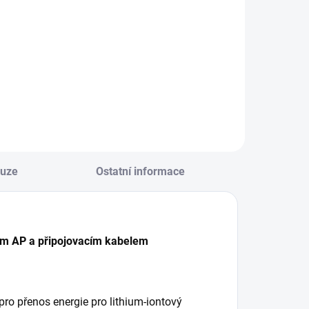
Do košíku
kumulátor STIHL
P 20 je výkonný
Aku-box (Systainer³
kumulátor pro
System) S: Pro
ákladní modely
pohodlnou
ystému AP
přepravu a
bezpečné uložení
baterií a nabíječky
kuze
Ostatní informace
 AP a připojovacím kabelem
pro přenos energie pro lithium-iontový