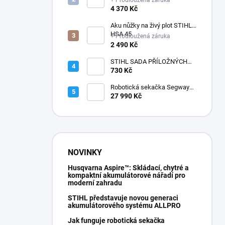
+ Prodloužená záruka
4 370 Kč
Aku nůžky na živý plot STIHL
HSA 45
+ Prodloužená záruka
2 490 Kč
STIHL SADA PŘÍLOŽNÝCH
POLŠTÁŘKŮ
730 Kč
Robotická sekačka Segway
Navimow i210E AWD
27 990 Kč
NOVINKY
Husqvarna Aspire™: Skládací, chytré a
kompaktní akumulátorové nářadí pro
moderní zahradu
STIHL představuje novou generaci
akumulátorového systému ALLPRO
Jak funguje robotická sekačka