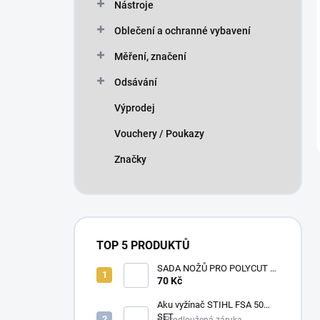
Nástroje
Oblečení a ochranné vybavení
Měření, značení
Odsávání
Výprodej
Vouchery / Poukazy
Značky
TOP 5 PRODUKTŮ
SADA NOŽŮ PRO POLYCUT 2-
2
70 Kč
Aku vyžínač STIHL FSA 50
SET