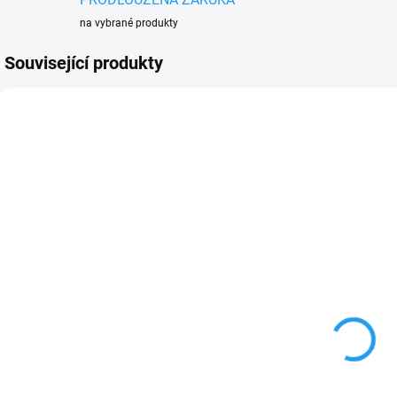
na vybrané produkty
Související produkty
AKC
150 45204006535
150 48504900400
AKC
OBVYKLÉ
OBVYKLÉ
NASKLADNĚNÍ DO 3
NASKLADNĚNÍ DO 3
DNŮ
DNŮ
STIHL
STIHL NONSÝ
Akumulátor
SYSTÉM PRO
AK 20
AKUMULÁTORY
2
3 470 Kč
2 101 Kč
2 868 Kč bez DPH
1 736 Kč bez DPH