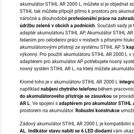
akumulátor STIHL AR 2000 L, můžete si je objednat s
STIHL tak můžete připojit přímo k prostoru pro akumul
náročné a dlouhodobé
profesionální práce na zahrad
údržbu zeleně v obcích a podnicích
. Součástí sady je
adaptér akumulátoru STIHL AP. Akumulátor STIHL AR 
řešením pro celodenní práci v místech s přísnými hluk
akumulátorovými přístroji ze systému STIHL AP. S
kap
výkonný. Pro použití akumulátoru STIHL AR 2000 L v 
adaptérem pro akumulátor AP potřebujete nosný systé
nosný systém STIHL AR L, na který můžete akumulátor 
Kromě toho je v akumulátoru STIHL AR 2000 L
integr
například
nabíjení chytrého telefonu
během pracovníc
do akumulátorového přístroje se zásuvkou
se provád
AR L
. Ve spojení s
adaptérem pro akumulátor STIHL
prostorem na akumulátor.
Robustní konstrukce
umož
Zádový akumulátor STIHL AR 2000 L je kompatibilní 
AL
.
Indikátor stavu nabití se 6 LED diodami
vám ukazu