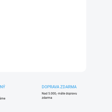
:
NOSTI DORUČENÍ
−
+
Přidat do košíku
ový akumulátor STIHL AR 2000 L v sadě s
pojovacím kabelem AR L a adaptérem AP
ILNÍ INFORMACE
ZEPTAT SE
HLÍDAT
ANÝ
DOPRAVA ZDARMA
Nad 5.000,- máte dopravu
zdarma
váme