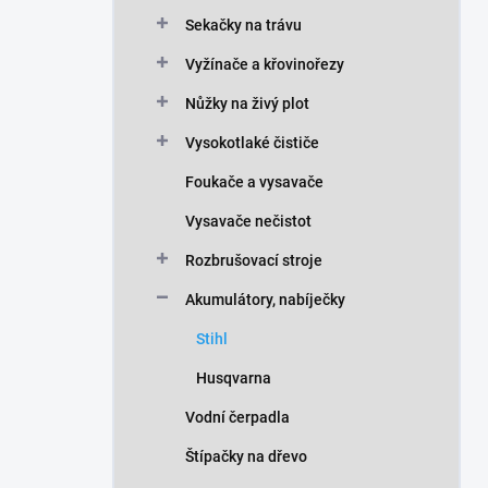
n
Sekačky na trávu
í
p
Vyžínače a křovinořezy
a
n
Nůžky na živý plot
e
Vysokotlaké čističe
l
Foukače a vysavače
Vysavače nečistot
Rozbrušovací stroje
Akumulátory, nabíječky
Stihl
Husqvarna
Vodní čerpadla
Štípačky na dřevo