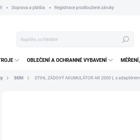
ží
Doprava a platba
Registrace prodloužené záruky
Hledat
TROJE
OBLEČENÍ A OCHRANNÉ VYBAVENÍ
MĚŘENÍ
ky
Stihl
STIHL ZÁDOVÝ AKUMULÁTOR AR 2000 L s adaptérem A
Neohodnoceno
Podrobnosti hodnocení
ZNAČKA
32
ZDARMA
27 
Měr
OBV