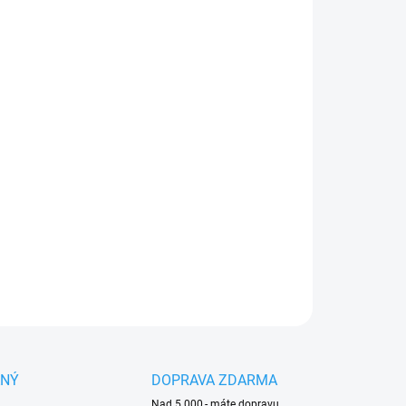
:
NOSTI DORUČENÍ
−
+
Přidat do košíku
ínací struna
Husqvarna Opti Round
o průměru
2,4
a délce
90 m
je vysoce kvalitní standardní struna s
tým profilem, navržená pro efektivní sečení trávy a
žbu zahrad s benzínovými křovinořezy střední
nové třídy.
ILNÍ INFORMACE
ZEPTAT SE
HLÍDAT
ANÝ
DOPRAVA ZDARMA
Nad 5.000,- máte dopravu