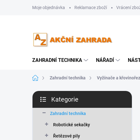
Přejít
Moje objednávka
Reklamace zboží
Vrácení zbo
na
obsah
ZAHRADNÍ TECHNIKA
NÁŘADÍ
NÁS
Domů
Zahradní technika
Vyžínače a křovinoře
P
Kategorie
o
Přeskočit
s
kategorie
t
Zahradní technika
r
Robotické sekačky
a
n
Řetězové pily