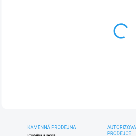
cena
MOŽ
Vyž
mm
kula
údr
výko
DETA
KAMENNÁ PRODEJNA
AUTORIZOV
PRODEJCE
Prodejna a servis