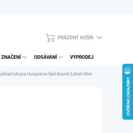
Kontakty
Novinky
PRÁZDNÝ KOŠÍK
NÁKUPNÍ
KOŠÍK
, ZNAČENÍ
ODSÁVÁNÍ
VÝPRODEJ
VOUCHERY /
yžínací struna Husqvarna Opti Round 2,4mm 90m
:
HUSQVARNA
27 Kč
 Kč bez DPH
ná
LADEM
(2 KS)