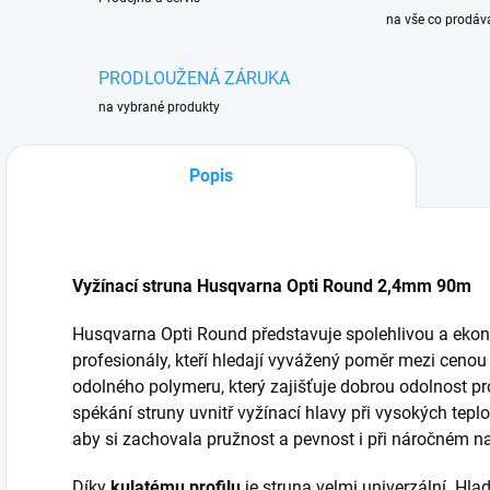
na vše co prodá
PRODLOUŽENÁ ZÁRUKA
na vybrané produkty
Popis
Vyžínací struna Husqvarna Opti Round 2,4mm 90m
Husqvarna Opti Round představuje spolehlivou a ekon
profesionály, kteří hledají vyvážený poměr mezi cenou
odolného polymeru, který zajišťuje dobrou odolnost pro
spékání struny uvnitř vyžínací hlavy při vysokých teplo
aby si zachovala pružnost a pevnost i při náročném n
Díky
kulatému profilu
je struna velmi univerzální. Hl