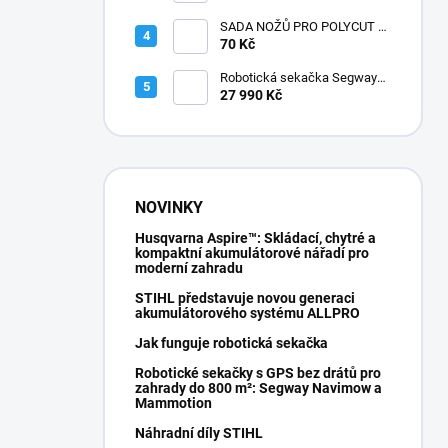
SADA NOŽŮ PRO POLYCUT 2-
2
70 Kč
Robotická sekačka Segway
Navimow i210E AWD
27 990 Kč
NOVINKY
Husqvarna Aspire™: Skládací, chytré a
kompaktní akumulátorové nářadí pro
moderní zahradu
STIHL představuje novou generaci
akumulátorového systému ALLPRO
Jak funguje robotická sekačka
Robotické sekačky s GPS bez drátů pro
zahrady do 800 m²: Segway Navimow a
Mammotion
Náhradní díly STIHL