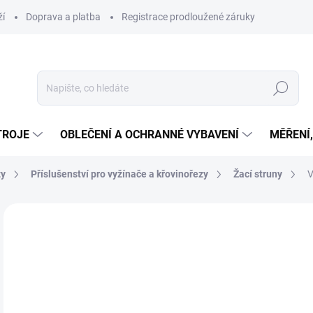
ží
Doprava a platba
Registrace prodloužené záruky
Hledat
TROJE
OBLEČENÍ A OCHRANNÉ VYBAVENÍ
MĚŘENÍ
zy
Příslušenství pro vyžínače a křovinořezy
Žací struny
V
Neohodnoceno
Podrobnosti hodnocení
ZNAČKA
4
353
Měr
SK