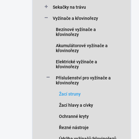
n
Sekačky na trávu
í
p
Vyžínače a křovinořezy
a
n
Bezínové vyžínače a
křovinořezy
e
l
Akumulátorové vyžínače a
křovinořezy
Elektrické vyžínače a
křovinořezy
Příslušenství pro vyžínače a
křovinořezy
Žací struny
Žací hlavy a cívky
Ochranné kryty
Řezné nástroje
Údržba vyžínačů/křovinořezů