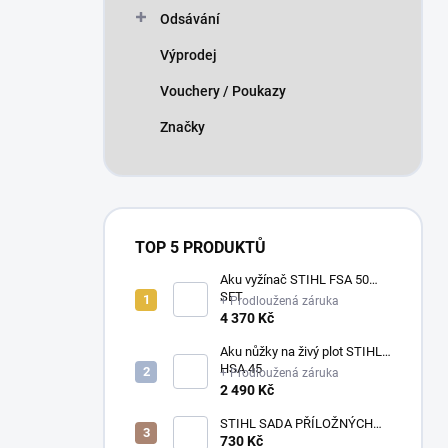
Odsávání
Výprodej
Vouchery / Poukazy
Značky
TOP 5 PRODUKTŮ
Aku vyžínač STIHL FSA 50
SET
+ Prodloužená záruka
4 370 Kč
Aku nůžky na živý plot STIHL
HSA 45
+ Prodloužená záruka
2 490 Kč
STIHL SADA PŘÍLOŽNÝCH
POLŠTÁŘKŮ
730 Kč