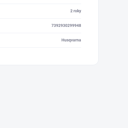
2 roky
7392930299948
Husqvarna