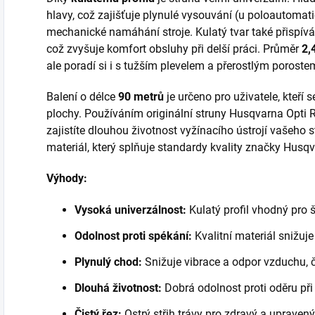
hlavy, což zajišťuje plynulé vysouvání (u poloautomati
mechanické namáhání stroje. Kulatý tvar také přispívá
což zvyšuje komfort obsluhy při delší práci. Průměr
2,
ale poradí si i s tužším plevelem a přerostlým poroste
Balení o délce
90 metrů
je určeno pro uživatele, kteří 
plochy. Používáním originální struny Husqvarna Opti Ro
zajistíte dlouhou životnost vyžínacího ústrojí vašeho s
materiál, který splňuje standardy kvality značky Husq
Výhody:
Vysoká univerzálnost:
Kulatý profil vhodný pro š
Odolnost proti spékání:
Kvalitní materiál snižuje 
Plynulý chod:
Snižuje vibrace a odpor vzduchu, č
Dlouhá životnost:
Dobrá odolnost proti oděru př
Čistý řez:
Ostrý střih trávy pro zdravý a upravený