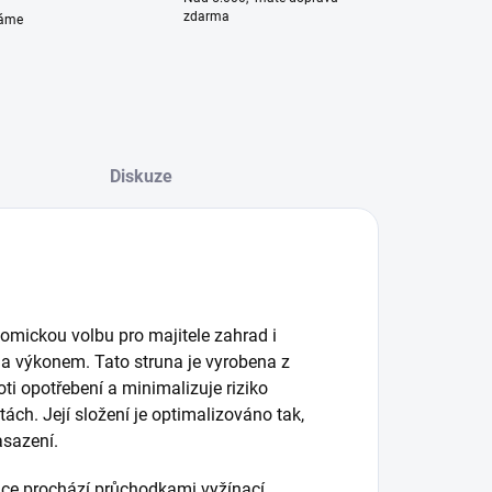
zdarma
váme
Diskuze
omickou volbu pro majitele zahrad i
 a výkonem. Tato struna je vyrobena z
ti opotřebení a minimalizuje riziko
tách. Její složení je optimalizováno tak,
asazení.
adce prochází průchodkami vyžínací