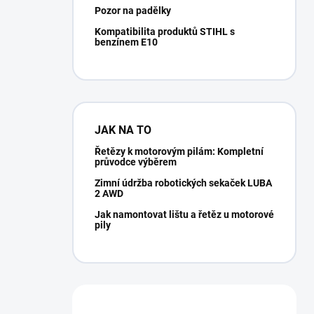
Pozor na padělky
Kompatibilita produktů STIHL s
benzínem E10
JAK NA TO
Řetězy k motorovým pilám: Kompletní
průvodce výběrem
Zimní údržba robotických sekaček LUBA
2 AWD
Jak namontovat lištu a řetěz u motorové
pily