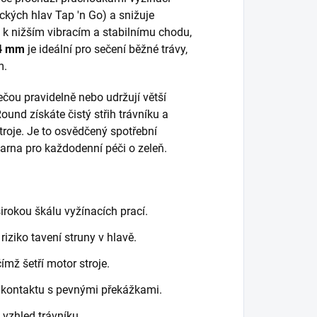
ckých hlav Tap 'n Go) a snižuje
 k nižším vibracím a stabilnímu chodu,
4 mm
je ideální pro sečení běžné trávy,
m.
sečou pravidelně nebo udržují větší
und získáte čistý střih trávníku a
troje. Je to osvědčený spotřební
varna pro každodenní péči o zeleň.
irokou škálu vyžínacích prací.
riziko tavení struny v hlavě.
ímž šetří motor stroje.
i kontaktu s pevnými překážkami.
 vzhled trávníku.